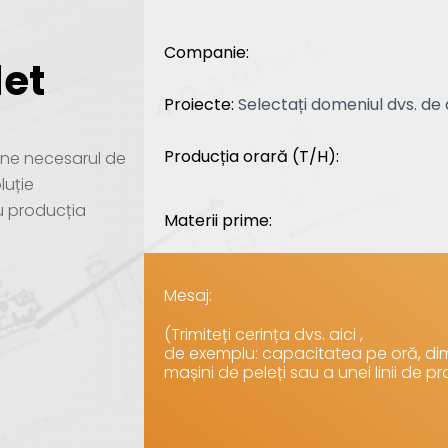
Companie:
let
Proiecte:
Producția orară (T/H):
i-ne necesarul de
luție
u producția
Materii prime:
Mesaj:
(Trimiteți cerința dvs. aici ,
de exemplu: capacitatea pe oră, dim
mașini de peleți sau a unei linii de pr