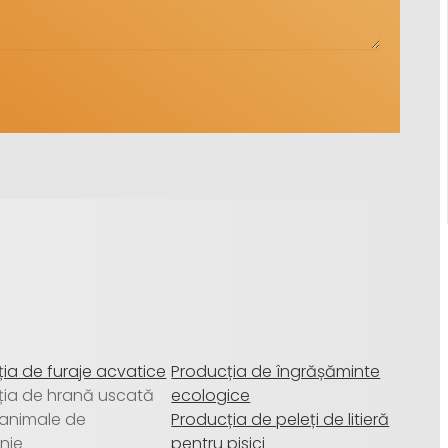
ia de furaje acvatice
Producția de îngrășăminte
ția de hrană uscată
ecologice
 animale de
Producția de peleți de litieră
nie
pentru pisici