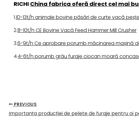
RICHI
China fabrica oferă direct cel mai b
1.
10-13t/h animale bovine păsări de curte vacă peșt
2.
8-10t/h CE Bovine Vacă Feed Hammer Mill Crusher
3.
6-9t/h Ce aprobare porumb măcinarea mașină de m
4.
4-6t/h porumb grâu furaje ciocan moară concasor
PREVIOUS
Importanța producției de pelete de furaje pentru oi p