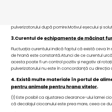
porni din nou.
Această situație ar trebui analizată din punctul de v
toate acestea, mașina se va opri brusc uneori în ti
pulverizatorului după pornire.Motivul eșecului și solu
3.Curentul de
echipamente de măcinat fur
Fluctuația curentului indică faptul că există ceva î
de hrană este constantă.Atunci de ce curentul urcă
acesta poate fi un control pozitiv și negativ al rota
pulverizatorului nu este în concordanță cu direcția 
4. Există multe materiale în portul de al
pentru animale pentru hrana vitelor
.
(1) Este posibil ca ajustarea clearance-ului lamei c
că decalajul ciocanului este prea mare, ceea ce duce