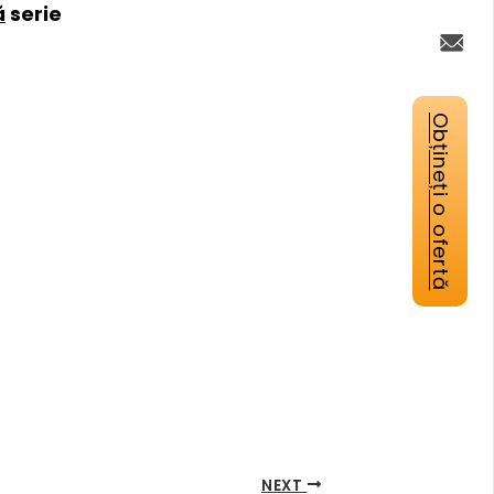
ă
serie
Obțineți o ofertă
NEXT