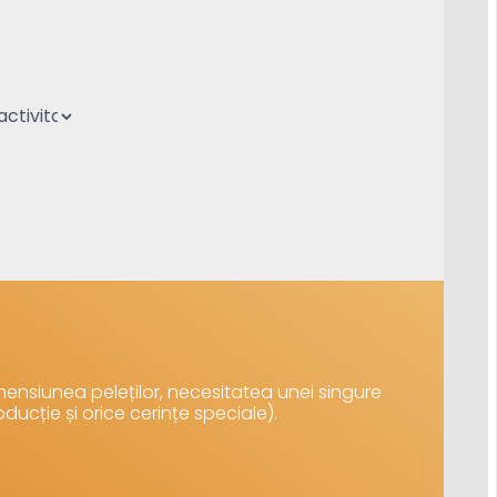
ensiunea peleților, necesitatea unei singure
oducție și orice cerințe speciale).