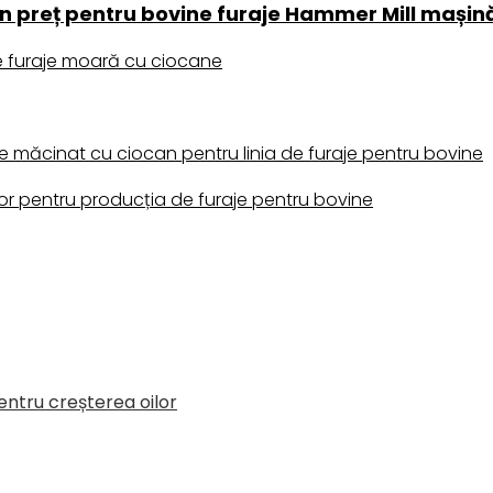
un preț pentru bovine furaje Hammer Mill mașin
e furaje moară cu ciocane
ăcinat cu ciocan pentru linia de furaje pentru bovine
 pentru producția de furaje pentru bovine
entru creșterea oilor