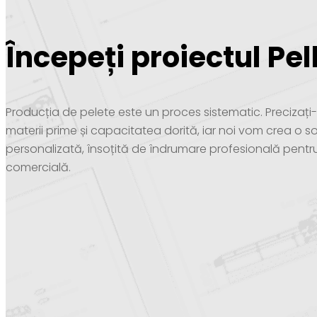
Începeți proiectul Pel
Producția de pelete este un proces sistematic. Precizaț
materii prime și capacitatea dorită, iar noi vom crea o so
personalizată, însoțită de îndrumare profesională pentr
comercială.