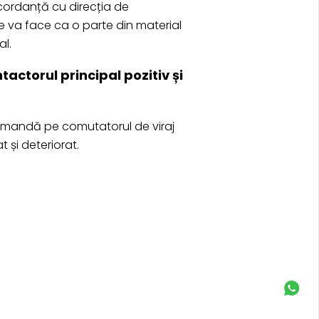
ncordanță cu direcția de
e va face ca o parte din material
l.
actorul principal pozitiv și
 comandă pe comutatorul de viraj
 și deteriorat.