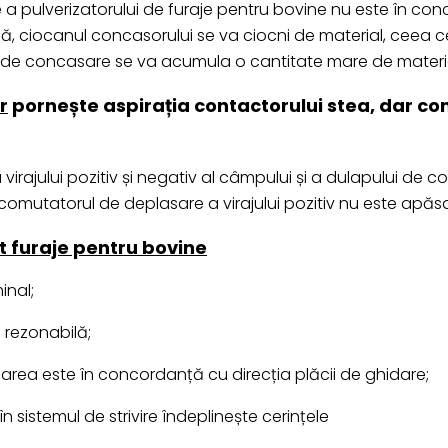
e a pulverizatorului de furaje pentru bovine nu este în co
, ciocanul concasorului se va ciocni de material, ceea c
a de concasare se va acumula o cantitate mare de materia
r
pornește aspirația contactorului stea, dar cont
virajului pozitiv și negativ al câmpului și a dulapului de
comutatorul de deplasare a virajului pozitiv nu este apăsat
 furaje pentru bovine
inal;
 rezonabilă;
sarea este în concordanță cu direcția plăcii de ghidare;
n sistemul de strivire îndeplinește cerințele