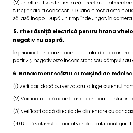
(2) Un alt motiv este acela că direcția de alimentar
funcționare a concasorului.Când direcția este opusă
să iasă înapoi. După un timp îndelungat, în camer
5. The
râșniță electrică pentru hrana vitelo
negativ nu aspiră.
În principal din cauza comutatorului de deplasare a 
pozitiv și negativ este inconsistent sau câmpul sau 
6. Randament scăzut al
mașină de măcinat
(1) Verificați dacă pulverizatorul atinge curentul nom
(2) Verificați dacă asamblarea echipamentului este
(3) Verificați dacă direcția de alimentare cu conca
(4) Dacă volumul de aer al ventilatorului configurat î