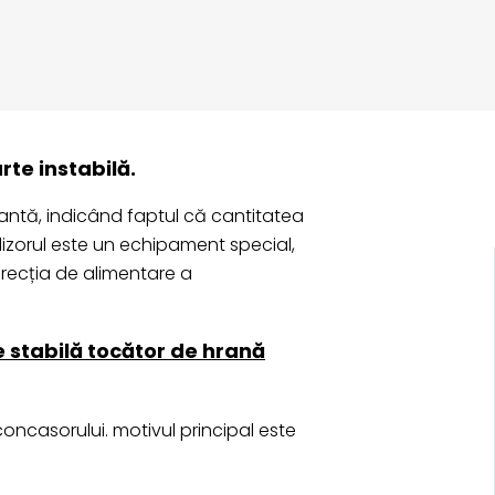
cu ciocan pentru hrana vacilor
.Cu
en este încă cauzat de vibrațiile
rte instabilă.
tantă, indicând faptul că cantitatea
izorul este un echipament special,
irecția de alimentare a
 stabilă tocător de hrană
oncasorului. motivul principal este