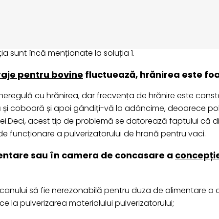
edere al principiului de funcționare al
mașină de măcinat 
mpul procesului de pornire, indicând faptul că acest fenom
ția sunt încă menționate la soluția 1.
aje pentru bovine
fluctuează, hrănirea este foa
n neregulă cu hrănirea, dar frecvența de hrănire este cons
 și coboară și apoi gândiți-vă la adâncime, deoarece pol
ției.Deci, acest tip de problemă se datorează faptului că d
de funcționare a pulverizatorului de hrană pentru vaci.
imentare sau în camera de concasare a
concepție
iocanului să fie nerezonabilă pentru duza de alimentare a c
 la pulverizarea materialului pulverizatorului;