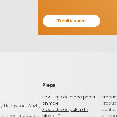
Piețe
Producția de hrană pentru
Producț
animale
Produc
a și Hongyuan, Wuzhi,
Producția de peleți din
pentru
@richimachinery.com
biomasă
compa