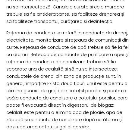
nu se intersectează. Canalele curate și cele murdare
trebuie să fie antiderapante, să faciliteze drenarea și
să faciliteze transportul, curățarea și dezinfecția.
Rețeaua de conducte se referă la conducta de drenaj,
electricitate, monitorizare și rețeaua de comunicații din
curte. Rețeaua de conducte de apă trebuie să fie la fel
ca drumul. Rețeaua de conducte de purificare a apei și
rețeaua de conducte de canalizare trebuie să fie
separate una de cealaltă și să nu se intersecteze;
conductele de drenaj din zona de producție sunt, în
general, împărțite Există două tipuri, unul este pentru a
elimina gunoiul de grajd din cotețul porcilor și pentru a
spăla conducta de canalizare a cotețului porcilor, care
poate fi evacuată direct în digestorul de biogaz;
celălalt este pentru a elimina apa de ploaie, apa de
zăpadă și conducta de canalizare după curățarea și
dezinfectarea cotețului gol al porcilor.