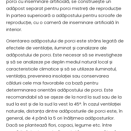
porci cu inseminare artificială, se construiește un
adăpost separat pentru porci mistreți de reproducție
în partea superioară a adăpostului pentru scroafe de
reproducție, cu o cameră de inseminare artificială în
interior.
Orientarea adăpostului de porci este strâns legată de
efectele de ventilație, iluminat și canalizare ale
adăpostului de porci. Este necesar să se investigheze
și să se analizeze pe deplin mediul natural local și
caracteristicile climatice și să se utilizeze iluminatul,
ventilația, prevenirea insolației sau conservarea
căldurii cele mai favorabile ca bază pentru
determinarea orientării adăpostului de porci. Este
recomandabil să se așeze de la nord la sud sau de la
sud la est și de la sud la vest la 45°. În cazul ventilației
naturale, distanța dintre adăposturile de porci este, în
general, de 4 până la 5 ori înălțimea adăposturilor.
Dacă se plantează flori, copaci, legume etc. între