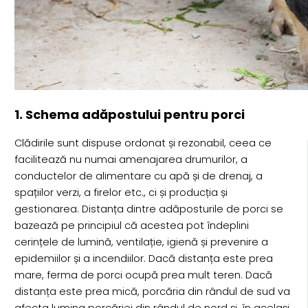
1. Schema adăpostului pentru porci
Clădirile sunt dispuse ordonat și rezonabil, ceea ce
facilitează nu numai amenajarea drumurilor, a
conductelor de alimentare cu apă și de drenaj, a
spațiilor verzi, a firelor etc., ci și producția și
gestionarea. Distanța dintre adăposturile de porci se
bazează pe principiul că acestea pot îndeplini
cerințele de lumină, ventilație, igienă și prevenire a
epidemiilor și a incendiilor. Dacă distanța este prea
mare, ferma de porci ocupă prea mult teren. Dacă
distanța este prea mică, porcăria din rândul de sud va
afecta lumina porcăriei din rândul de nord și, în același