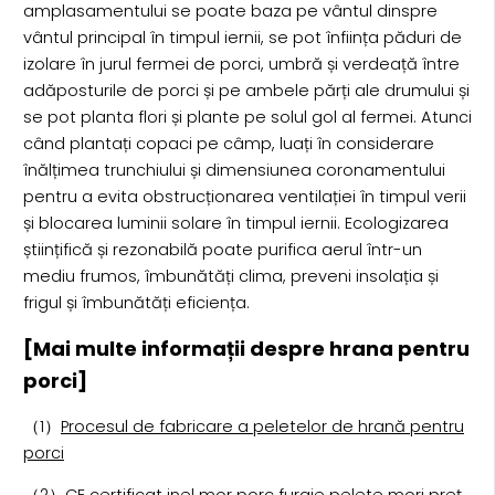
amplasamentului se poate baza pe vântul dinspre
vântul principal în timpul iernii, se pot înființa păduri de
izolare în jurul fermei de porci, umbră și verdeață între
adăposturile de porci și pe ambele părți ale drumului și
se pot planta flori și plante pe solul gol al fermei. Atunci
când plantați copaci pe câmp, luați în considerare
înălțimea trunchiului și dimensiunea coronamentului
pentru a evita obstrucționarea ventilației în timpul verii
și blocarea luminii solare în timpul iernii. Ecologizarea
științifică și rezonabilă poate purifica aerul într-un
mediu frumos, îmbunătăți clima, preveni insolația și
frigul și îmbunătăți eficiența.
[Mai multe informații despre hrana pentru
porci]
（1）
Procesul de fabricare a peletelor de hrană pentru
porci