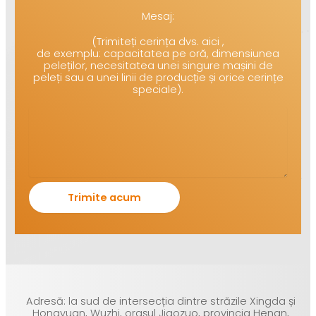
Mesaj:
(Trimiteți cerința dvs. aici ,
de exemplu: capacitatea pe oră, dimensiunea
peleților, necesitatea unei singure mașini de
peleți sau a unei linii de producție și orice cerințe
speciale).
Adresă: la sud de intersecția dintre străzile Xingda și
Hongyuan, Wuzhi, orașul Jiaozuo, provincia Henan,