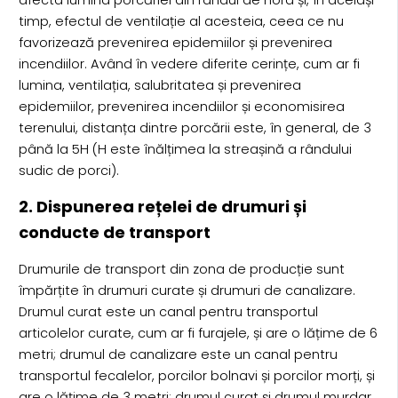
timp, efectul de ventilație al acesteia, ceea ce nu
favorizează prevenirea epidemiilor și prevenirea
incendiilor. Având în vedere diferite cerințe, cum ar fi
lumina, ventilația, salubritatea și prevenirea
epidemiilor, prevenirea incendiilor și economisirea
terenului, distanța dintre porcării este, în general, de 3
până la 5H (H este înălțimea la streașină a rândului
sudic de porci).
2. Dispunerea rețelei de drumuri și
conducte de transport
Drumurile de transport din zona de producție sunt
împărțite în drumuri curate și drumuri de canalizare.
Drumul curat este un canal pentru transportul
articolelor curate, cum ar fi furajele, și are o lățime de 6
metri; drumul de canalizare este un canal pentru
transportul fecalelor, porcilor bolnavi și porcilor morți, și
are o lățime de 3 metri; drumul curat și drumul murdar