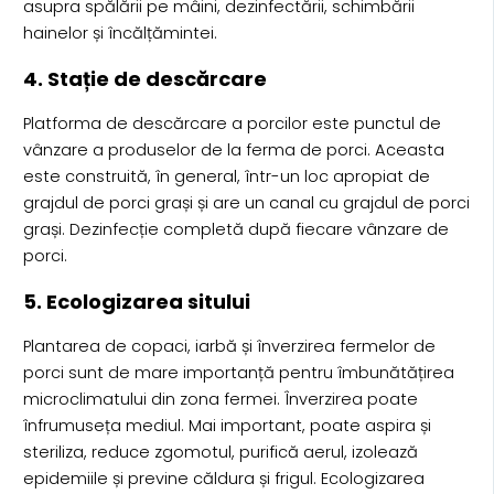
asupra spălării pe mâini, dezinfectării, schimbării
hainelor și încălțămintei.
4. Stație de descărcare
Platforma de descărcare a porcilor este punctul de
vânzare a produselor de la ferma de porci. Aceasta
este construită, în general, într-un loc apropiat de
grajdul de porci grași și are un canal cu grajdul de porci
grași. Dezinfecție completă după fiecare vânzare de
porci.
5. Ecologizarea sitului
Plantarea de copaci, iarbă și înverzirea fermelor de
porci sunt de mare importanță pentru îmbunătățirea
microclimatului din zona fermei. Înverzirea poate
înfrumuseța mediul. Mai important, poate aspira și
steriliza, reduce zgomotul, purifică aerul, izolează
epidemiile și previne căldura și frigul. Ecologizarea