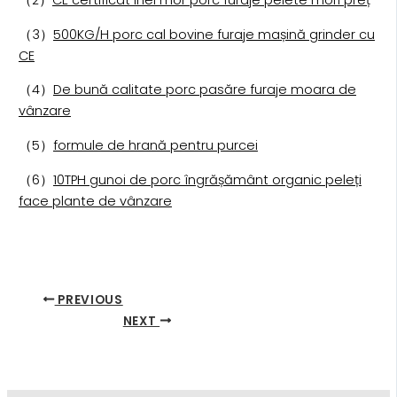
（2）
CE certificat inel mor porc furaje pelete mori preț
（3）
500KG/H porc cal bovine furaje mașină grinder cu
CE
（4）
De bună calitate porc pasăre furaje moara de
vânzare
（5）
formule de hrană pentru purcei
（6）
10TPH gunoi de porc îngrășământ organic peleți
face plante de vânzare
PREVIOUS
NEXT