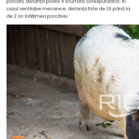
porcării, distanța poate fi scurtată corespunzător; în
cazul ventilației mecanice, distanța Este de 1,5 până la
de 2 ori înălțimea porcăriei.