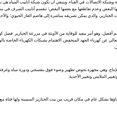
ة وشبكة الاتصالات في الفناء. وينبغي أن تكون شبكة أنابيب المياه هي
ا البعض وعدم تقاطعها مع بعضها البعض؛ تنقسم أنابيب الصرف في منط
خنازير، والذي يمكن تصريفه مباشرة إلى هاضم الغاز الحيوي؛ والآخر لإ
 أفضل، وهو أمر مفيد للوقاية من الأوبئة في مزرعة الخنازير. فصل كهرب
لي عن كهرباء الجهد المنخفض. الاهتمام بشبكات الكهرباء الخاصة بالول
.
إنتاج. وهي مجهزة بحوض تطهير وضوء فوق بنفسجي ودورة مياه وغرفة ل
غيير الملابس وتغيير الأحذية.
ناؤها بشكل عام في مكان قريب من بيت الخنازير السمينة ولها قناة مع ب