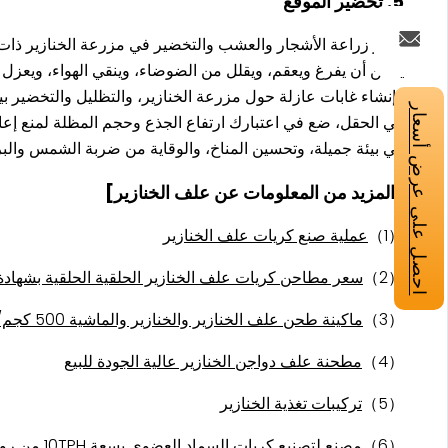
5. تخضير الموقع
تعتبر زراعة الأشجار والعشب والتخضير في مزرعة الخنازير ذات أ
يمكن أن يفرغ ويعقم، ويقلل من الضوضاء، وينقي الهواء، ويعزل ال
وإنشاء غابات عازلة حول مزرعة الخنازير، والتظليل والتخضير بي
احصل على عرض أسعار
في الحقل، ضع في اعتبارك ارتفاع الجذع وحجم المظلة لمنع إعا
في بيئة جميلة، وتحسين المناخ، والوقاية من ضربة الشمس والبر
[المزيد من المعلومات عن علف الخنازير]
（1）
عملية صنع كريات علف الخنازير
（2）
سعر مطاحن كريات علف الخنازير الحلقية الحلقية بشهادة E
（3）
ماكينة طحن علف الخنازير والخنازير والماشية 500 كجم/ساعة مع CE
（4）
مطحنة علف دواجن الخنازير عالية الجودة للبيع
（5）
تركيبات تغذية الخنازير
（6）
مصنع لتصنيع كريات السماد العضوي بسعة 10TPH من روث الخنازير للبيع