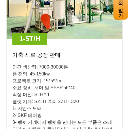
견적 받기
1-5T/H
가축 사료 공장 판매
연간 생산량: 7000-30000톤
총 전력: 45-150kw
프로젝트 크기: 15*5*7m
주요 장비: 해머 밀 SFSP.56*40
믹싱 머신: SLHY.1
펠렛 기계: SZLH.250, SZLH-320
1- 지멘스 모터
2- SKF 베어링
3- 펠렛 기계에서 펠렛을 만나는 모든 부품은 스테