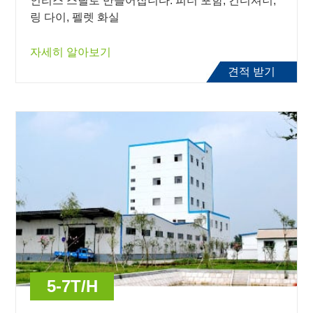
인리스 스틸로 만들어집니다. 피더 포함, 컨디셔너,
링 다이, 펠렛 화실
자세히 알아보기
견적 받기
5-7T/H