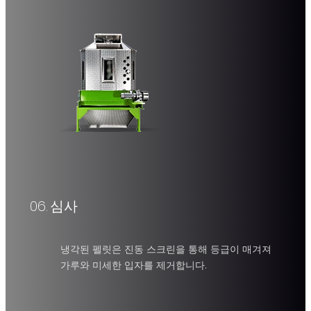
용량
냉각 시간
1-40
6~15분
T/H
06.
심사
로터리 채점 화면
세분화된 재료를 대형, 중형, 소형 완제품으로 선별합니다.
냉각된 펠릿은 진동 스크린을 통해 등급이 매겨져
가루와 미세한 입자를 제거합니다.
전원
용량