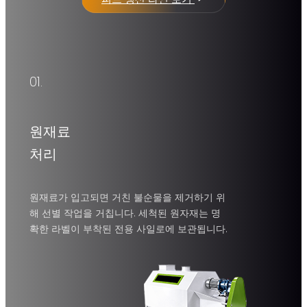
01.
로터리 드럼 청소기
입상 물질에서 돌, 모래, 무거운 불순물을 제거합니다.
원재료
처리
드럼 속도
용량
원재료가 입고되면 거친 불순물을 제거하기 위
12-21 rpm
15-50 T/H
해 선별 작업을 거칩니다. 세척된 원자재는 명
확한 라벨이 부착된 전용 사일로에 보관됩니다.