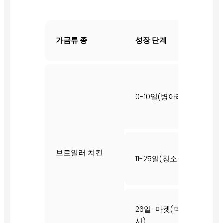
권
가금류 종
성장 단계
(
0
0-10일(병아리)
드
브로일러 치킨
11-25일(청소년)
1.
26일-마켓(피니
3.
셔)