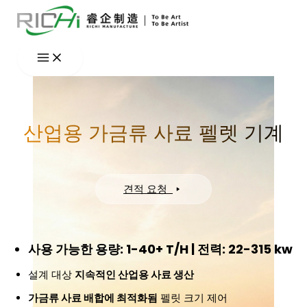
콘
텐
츠
로
건
너
뛰
산업용 가금류 사료 펠렛 기계
기
견적 요청
사용 가능한 용량: 1-40+ T/H | 전력: 22-315 kw
설계 대상
지속적인 산업용 사료 생산
가금류 사료 배합에 최적화됨
펠릿 크기 제어