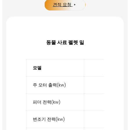
견적 요청
동물 사료 펠렛 밀
모델
SZLH250
주 모터 출력(kw)
22
피더 전력(kw)
1.1
변조기 전력(kw)
1.5