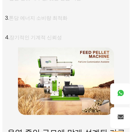
3.
톤당 에너지 소비량 최적화
0~10일(새끼 기러
2.
기)
4.
장기적인 기계적 신뢰성
Goose
11~30일(성장 중)
3.
31일-성인
5.
1
0~2주(스타터)
드
메추라기