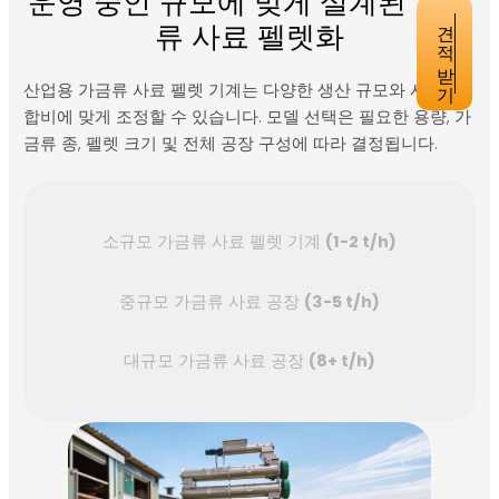
운영 중인 규모에 맞게 설계된 가금
견적 받기
류 사료 펠렛화
3주 누워/시장
2.
산업용 가금류 사료 펠렛 기계는 다양한 생산 규모와 사료 배
합비에 맞게 조정할 수 있습니다. 모델 선택은 필요한 용량, 가
스쿼브 / 청소년
1.
금류 종, 펠렛 크기 및 전체 공장 구성에 따라 결정됩니다.
Pigeon
청년/성인 사육자
2.
소규모 가금류 사료 펠렛 기계
(1-2 t/h)
중규모 가금류 사료 공장
(3-5 t/h)
참고: 펠렛 크기는 제형, 원료, 사육 방식에 따라 
합니다.
대규모 가금류 사료 공장
(8+ t/h)