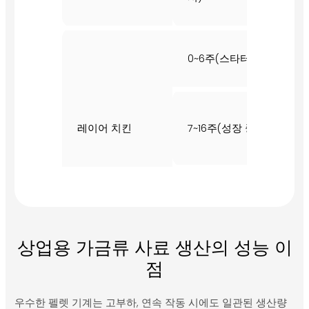
0~6주(스타터)
1.
레이어 치킨
7~16주(성장 중)
2.
임신 기간 17주
3.
상업용 가금류 사료 생산의 성능 이
점
0~7일(새끼 오리)
1.
우수한 펠렛 기계는 고부하, 연속 작동 시에도 일관된 생산량