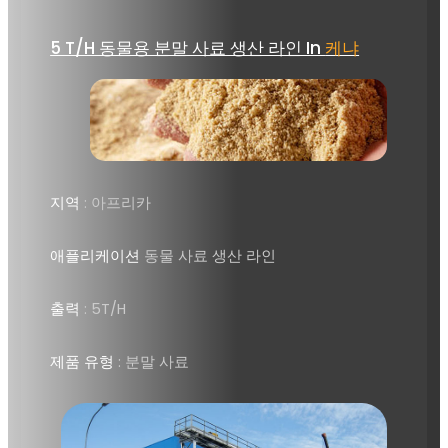
짐
5 T/H 동물용 분말 사료 생산 라인 In
케냐
지역
: 아프리카
애플리케이션
동물 사료 생산 라인
출력
: 5T/H
제품 유형
: 분말 사료