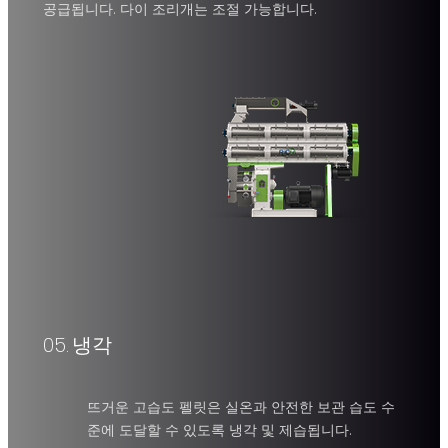
1-40 T/H
22-315
공급됩니다. 다이 조리개는 조절 가능합니다.
kW
05.
냉각
카운터 플로우 쿨러
뜨거운 고습도 펠릿은 실온과 안전한 보관 습도 수
고온의 펠릿을 실온에 도달할 때까지 냉각합니다.
준에 도달할 수 있도록 냉각 및 제습됩니다.