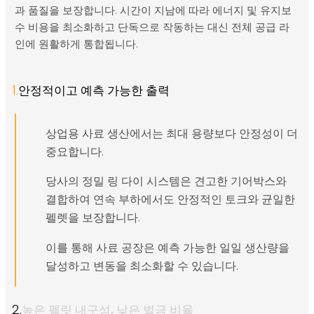
과 품질을 보장합니다. 시간이 지남에 따라 에너지 및 유지보
고기 오리
수 비용을 최소화하고 단독으로 작동하는 대신 전체 공급 라
8~21일(성장 중)
2.
인에 원활하게 통합됩니다.
22일-마켓(피니
1.
안정적이고 예측 가능한 출력
4.
셔)
상업용 사료 생산에서는 최대 용량보다 안정성이 더
중요합니다.
시작 단계
2.
당사의 정밀 링 다이 시스템은 견고한 기어박스와
결합하여 연속 부하에서도 안정적인 토크와 균일한
성장 단계
2.
펠렛을 보장합니다.
레이어 덕
이를 통해 사료 공장은 예측 가능한 일일 생산량을
달성하고 변동을 최소화할 수 있습니다.
누워 단계
3.
2.
높은 펠릿 내구성, 낮은 벌금 비율