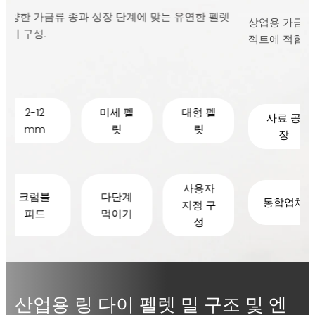
사료 펠렛
상업용 가금류 사료 공장 및 산업용 사료 생산 프로
합니다.
젝트에 적합합니다.
그라인
사료 공
가금류
번식 그
장
농장
룹
냉각
피드 회
OEM 프
통합업체
사
로젝트
산업용 링 다이 펠렛 밀 구조 및 엔