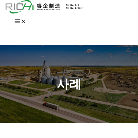
콘
텐
츠
로
건
너
뛰
기
사례