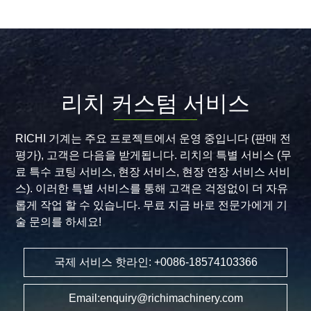
즈
춘
베
10-
키
15TPH
스
닭
탄
고
에
리치 커스텀 서비스
기
서
매
3-
쉬
5T/H
RICHI 기계는 주요 프로젝트에서 운영 중입니다 (판매 전
사
가
평가), 고객은 다음을 받게됩니다. 리치의 특별 서비스 (무
료
금
료 특수 코팅 서비스, 현장 서비스, 현장 연장 서비스 서비
및
류
스). 이러한 특별 서비스를 통해 고객은 걱정없이 더 자유
펠
닭
롭게 작업 할 수 있습니다. 무료 지금 바로 전문가에게 기
렛
사
술 문의를 하세요!
사
료
료
펠
국제 서비스 핫라인: +0086-18574103366
생
렛
산
라
라
Email:enquiry@richimachinery.com
인