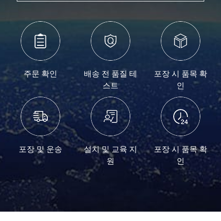
인
프
로
젝
트
완
료
주문 확인
배송 전 품질 테
포장 시 품목 확
스트
인
포장 및 운송
설치 및 교육 지
포장 시 품목 확
원
인