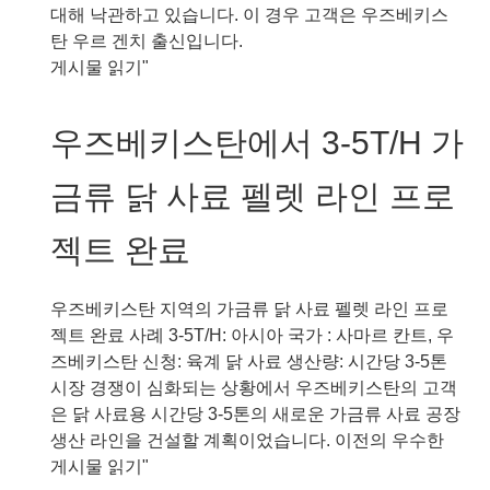
트
키
대해 낙관하고 있습니다. 이 경우 고객은 우즈베키스
가
탄 우르 겐치 출신입니다.
금
우
게시물 읽기"
류
즈
닭
베
우즈베키스탄에서 3-5T/H 가
펠
키
렛
스
금류 닭 사료 펠렛 라인 프로
사
탄
료
의
젝트 완료
제
사
조
일
플
로
우즈베키스탄 지역의 가금류 닭 사료 펠렛 라인 프로
랜
저
젝트 완료 사례 3-5T/H: 아시아 국가 : 사마르 칸트, 우
트
장
즈베키스탄 신청: 육계 닭 사료 생산량: 시간당 3-5톤
프
시
시장 경쟁이 심화되는 상황에서 우즈베키스탄의 고객
로
스
은 닭 사료용 시간당 3-5톤의 새로운 가금류 사료 공장
젝
템
생산 라인을 건설할 계획이었습니다. 이전의 우수한
트
을
우
게시물 읽기"
갖