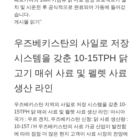
1-
치 및 시운전 후 공식적으로 완료되어 가동에 들어갔
2tph
습니다.
가
우
게시물 읽기"
축
즈
압
베
우즈베키스탄의 사일로 저장
출
키
사
스
시스템을 갖춘 10-15TPH 닭
료
탄
복
의
고기 매쉬 사료 및 펠렛 사료
합
시
생
간
생산 라인
산
당
플
10
랜
톤
우즈베키스탄 지역의 사일로 저장 시스템을 갖춘 10-
트
규
15TPH 닭 매쉬 사료 및 펠렛 사료 생산 라인: 아시아
프
모
국가 : 우르 겐치, 우즈베키스탄 신청: 닭 사료 생산량 :
로
의
10-15T / H 우즈베키스탄의 사료 가공 산업이 발전함
젝
턴
에 따라 점점 더 많은 현지 고객이 사료 시장의 전망에