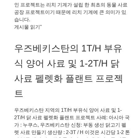
국
인 프로젝트는 리치 기계가 설립 한 최초의 동물 사료
공
공장 프로젝트이기 때문에 리치 기계에 큰 의미가 있
급
습니다.
가
우
게시물 읽기"
금
즈
류
베
우즈베키스탄의 1T/H 부유
닭
키
사
스
식 양어 사료 및 1-2T/H 닭
료
탄
펠
의
사료 펠렛화 플랜트 프로젝
렛
3-
제
5T
트
조
/
공
H
장
풀
우즈베키스탄 지역의 1T/H 부유식 양어 사료 및 1-
프
세
2T/H 닭 사료 펠렛화 플랜트 프로젝트 사례: 아시아 국
로
트
가 : 누쿠스, 우즈베키스탄 신청: 부동 생선 닭고기 펠
젝
육
렛 사료 만들기 생산량 : 2-3T / H 이것은 시간당 1-2 톤
트
계