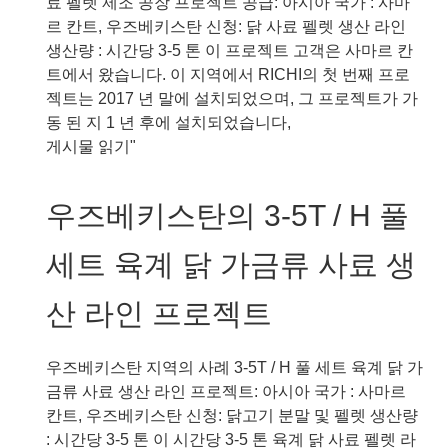
료 펠렛 제조 공장 프로젝트 공급: 아시아 국가 : 사마
라
르 칸트, 우즈베키스탄 신청: 닭 사료 펠렛 생산 라인
앉
생산량 : 시간당 3-5 톤 이 프로젝트 고객은 사마르 칸
는
트에서 왔습니다. 이 지역에서 RICHI의 첫 번째 프로
어
젝트는 2017 년 말에 설치되었으며, 그 프로젝트가 가
류
동 된 지 1 년 후에 설치되었습니다,
사
우
게시물 읽기"
료
즈
펠
베
우즈베키스탄의 3-5T / H 풀
렛
키
가
스
세트 육계 닭 가금류 사료 생
공
탄
라
에
산 라인 프로젝트
인
서
프
3-
로
5T
우즈베키스탄 지역의 사례 3-5T / H 풀 세트 육계 닭 가
젝
/
금류 사료 생산 라인 프로젝트: 아시아 국가 : 사마르
트
H
칸트, 우즈베키스탄 신청: 닭고기 분말 및 펠렛 생산량
중
: 시간당 3-5 톤 이 시간당 3-5 톤 육계 닭 사료 펠렛 라