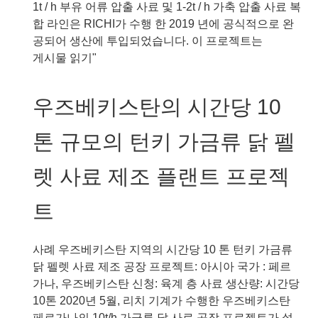
펠
1t / h 부유 어류 압출 사료 및 1-2t / h 가축 압출 사료 복
릿
합 라인은 RICHI가 수행 한 2019 년에 공식적으로 완
및
공되어 생산에 투입되었습니다. 이 프로젝트는
1-
우
게시물 읽기"
2T/H
즈
동
베
우즈베키스탄의 시간당 10
물
키
사
스
톤 규모의 턴키 가금류 닭 펠
료
탄
펠
의
렛 사료 제조 플랜트 프로젝
릿
1T/H
펠
부
트
릿
유
라
식
인
양
사례 우즈베키스탄 지역의 시간당 10 톤 턴키 가금류
프
어
닭 펠렛 사료 제조 공장 프로젝트: 아시아 국가 : 페르
로
사
가나, 우즈베키스탄 신청: 육계 층 사료 생산량: 시간당
젝
료
10톤 2020년 5월, 리치 기계가 수행한 우즈베키스탄
트
및
페르가나의 10t/h 가금류 닭 사료 공장 프로젝트가 설