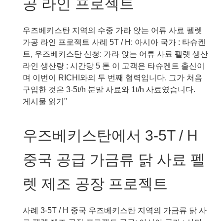
공 라인 프로젝트
프
3-
레
5T/H
스
닭
우즈베키스탄 지역의 수중 가라 앉는 어류 사료 펠렛
기
가
가공 라인 프로젝트 사례 5T / H: 아시아 국가 : 타슈켄
계
금
트, 우즈베키스탄 신청: 가라 앉는 어류 사료 펠렛 생산
프
류
라인 생산량 : 시간당 5 톤 이 고객은 타슈켄트 출신이
로
사
며 이번이 RICHI와의 두 번째 협력입니다. 그가 처음
젝
료
구입한 것은 3-5t/h 분말 사료와 1t/h 사료였습니다.
트
펠
우
게시물 읽기"
렛
즈
생
베
우즈베키스탄에서 3-5T / H
산
키
기
스
중국 공급 가금류 닭 사료 펠
계
탄
라
의
렛 제조 공장 프로젝트
인
5T/H
수
중
사례 3-5T / H 중국 우즈베키스탄 지역의 가금류 닭 사
가