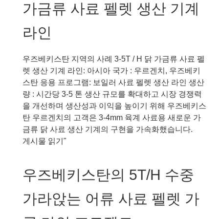
가금류 사료 펠렛 생산 기계
로
위
젝
한
라인
트
MZLH350
재
활
우즈베키스탄 지역의 사례 3-5T / H 닭 가금류 사료 펠
용
렛 생산 기계 라인: 아시아 국가 : 우르겐치, 우즈베키
플
스탄 응용 프로그램: 보일러 사료 펠렛 생산 라인 생산
라
량 : 시간당 3-5 톤 생산 규모를 확대하고 시장 경쟁력
스
을 개선하며 생산성과 이익을 높이기 위해 우즈베키스
틱
탄 우르겐치의 고객은 3-4mm 육계 사료용 새로운 가
수
금류 닭 사료 생산 기계의 구현을 가속화했습니다.
지
우
게시물 읽기"
애
즈
완
베
우즈베키스탄의 5T/H 수중
동
키
물
스
가라앉는 어류 사료 펠렛 가
펠
탄
렛
의