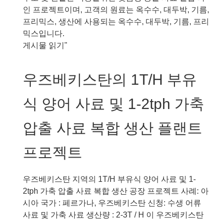
1-
인 프로젝트이며, 고객의 원료는 옥수수, 대두박, 기름,
2T/H
프리믹스, 생산에 사용되는 옥수수, 대두박, 기름, 프리
닭
믹스입니다.
사
우
게시물 읽기"
료
즈
펠
베
우즈베키스탄의 1T/H 부유
렛
키
화
스
식 양어 사료 및 1-2tph 가축
플
탄
랜
의
압출 사료 복합 생산 플랜트
트
1T/H
프
부
프로젝트
로
유
젝
식
트
어
우즈베키스탄 지역의 1T/H 부유식 양어 사료 및 1-
류
2tph 가축 압출 사료 복합 생산 공장 프로젝트 사례: 아
사
시아 국가 : 페르가나, 우즈베키스탄 신청: 수생 어류
료
사료 및 가축 사료 생산량 : 2-3T / H 이 우즈베키스탄