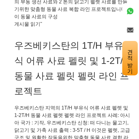
의 부동 생선 사료와 2 톤의 닭고기 펠렛 사료를 만들
닭
기위한 맞춤형 동물 사료 복합 라인 프로젝트입니다.
가
이 동물 사료의 구성
금
우
게시물 읽기"
류
즈
사
베
우즈베키스탄의 1T/H 부유
료
키
견적 받기
생
스
식 어류 사료 펠릿 및 1-2T/H
산
탄
라
의
동물 사료 펠릿 펠릿 라인 프
인
1T/H
프
부
로젝트
로
유
젝
식
트
양
우즈베키스탄 지역의 1T/H 부유식 어류 사료 펠렛 및
어
1-2T/H 동물 사료 펠렛 펠렛 라인 프로젝트 사례: 아시
사
아 국가 : 기작, 우즈베키스탄 신청: 떠 다니는 물고기,
료
닭고기 및 가축 사료 출력 : 3-5T / H 이것은 펠렛, 고급
및
구조 및 원활한 작동을위한 맞춤형 동물 사료 결합 라