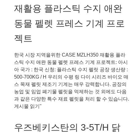
아
재활용 플라스틱 수지 애완
의
1-
동물 펠렛 프레스 기계 프로
2TPH
용
젝트
량
신
기
한국 시장 지역을위한 CASE MZLH350 재활용 플라
술
스틱 수지 애완 동물 펠렛 프레스 기계 프로젝트: 아시
목
아 국가 : 한국 신청: 플라스틱 수지 펠릿 공장 생산량 :
재
500-700KG / H 우리의 수평 링 다이 시리즈 바이오 매
펠
스 목재 펠릿 제조기 기계는 매우 강력합니다. 공장의
릿
농업 및 임업 폐기물 펠릿을 억제하는 것 외에도 다음
제
과 같은 다양한 특수 재료 펠릿을 처리 할 수 있습니다.
조
한
게시물 읽기"
플
국
랜
시
우즈베키스탄의 3-5T/H 닭
트
장
프
을