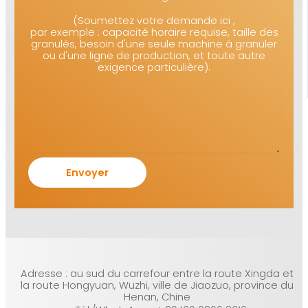
(Soumettez votre demande ici ,
par exemple : capacité horaire requise, taille des
granulés, besoin d'une seule machine à granuler
ou d'une ligne de production, et toute autre
exigence particulière).
Adresse : au sud du carrefour entre la route Xingda et
la route Hongyuan, Wuzhi, ville de Jiaozuo, province du
Henan, Chine