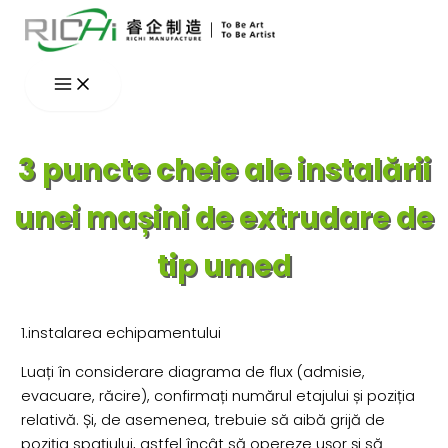
Skip
to
content
3 puncte cheie ale instalării
unei mașini de extrudare de
tip umed
1.instalarea echipamentului
Luați în considerare diagrama de flux (admisie,
evacuare, răcire), confirmați numărul etajului și poziția
relativă. Și, de asemenea, trebuie să aibă grijă de
poziția spațiului, astfel încât să opereze ușor și să