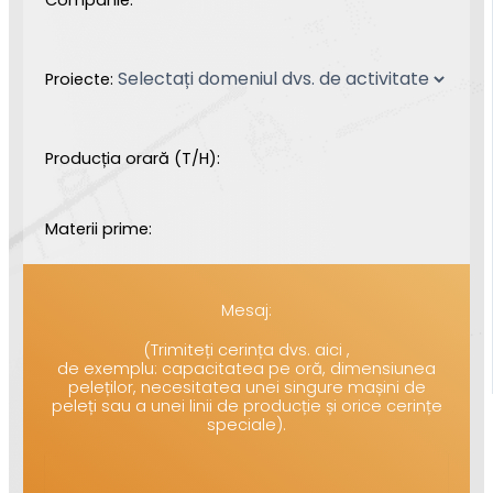
Proiecte:
Producția orară (T/H):
Materii prime:
Mesaj:
(Trimiteți cerința dvs. aici ,
de exemplu: capacitatea pe oră, dimensiunea
peleților, necesitatea unei singure mașini de
peleți sau a unei linii de producție și orice cerințe
speciale).