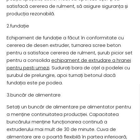
satisfacă cererea de rulment, să asigure siguranța și
producția rezonabilă.
2.fundație
Echipament de fundație a făcut în conformitate cu
cererea de desen extruder, turnarea scree beton
pentru a satisface cererea de rulment, șurub picior set
pentru a consolida
echipament de extrudare a hranei
pentru pești umezi
. Sudurați bara de oțel a podelei cu
șurubul de prelungire, apoi turnați betonul dacă
fundația este pe podea.
3.buncăr de alimentare
Setați un buncăr de alimentare pe alimentator pentru
a menține continuitatea producției. Capacitatea
buncărului menține funcționarea continuă a
extruderului mai mult de 30 de minute. Cuva de
alimentare are o poartă flexibilă în partea inferioară,