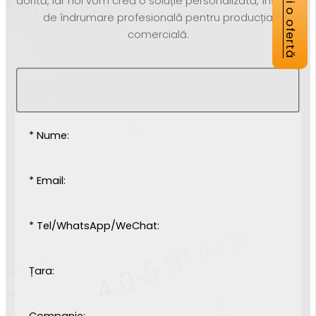
Obțineți o ofertă
dorită, iar noi vom crea o soluție personalizată, însoțită
de îndrumare profesională pentru producția
comercială.
* Nume:
* Email:
* Tel/WhatsApp/WeChat:
Țara:
Companie: