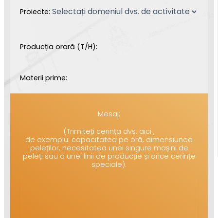
Proiecte:
Producția orară (T/H):
Materii prime:
Mesaj:
(Trimiteți cerința dvs. aici ,
de exemplu: capacitatea pe oră, dimensiunea
peleților, necesitatea unei singure mașini de
peleți sau a unei linii de producție și orice cerințe
speciale).