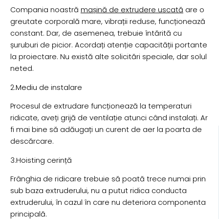
Compania noastră
mașină de extrudere uscată
are o
greutate corporală mare, vibrații reduse, funcționează
constant. Dar, de asemenea, trebuie întărită cu
șuruburi de picior. Acordați atenție capacității portante
la proiectare. Nu există alte solicitări speciale, dar solul
neted.
2.Mediu de instalare
Procesul de extrudare funcționează la temperaturi
ridicate, aveți grijă de ventilație atunci când instalați. Ar
fi mai bine să adăugați un curent de aer la poarta de
descărcare.
3.Hoisting cerință
Frânghia de ridicare trebuie să poată trece numai prin
sub baza extruderului, nu a putut ridica conducta
extruderului, în cazul în care nu deteriora componenta
principală.