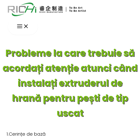
Skip
to
content
Probleme la care trebuie să
acordați atenție atunci când
instalați extruderul de
hrană pentru pești de tip
uscat
1.Cerințe de bază