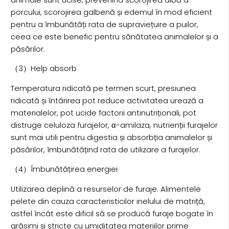
porcului, scorojirea galbenă și edemul în mod eficient
pentru a îmbunătăți rata de supraviețuire a puilor,
ceea ce este benefic pentru sănătatea animalelor și a
păsărilor.
（3）Help absorb
Temperatura ridicată pe termen scurt, presiunea
ridicată și întărirea pot reduce activitatea urează a
materialelor, pot ucide factorii antinutriționali, pot
distruge celuloza furajelor, α-amilaza, nutrienții furajelor
sunt mai utili pentru digestia și absorbția animalelor și
păsărilor, îmbunătățind rata de utilizare a furajelor.
（4）Îmbunătățirea energiei
Utilizarea deplină a resurselor de furaje. Alimentele
pelete din cauza caracteristicilor inelului de matriță,
astfel încât este dificil să se producă furaje bogate în
grăsimi și stricte cu umiditatea materiilor prime