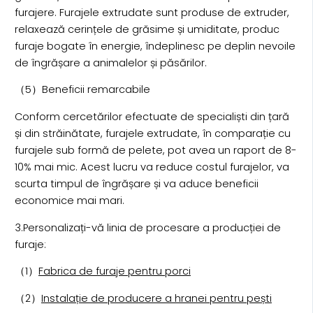
furajere. Furajele extrudate sunt produse de extruder,
relaxează cerințele de grăsime și umiditate, produc
furaje bogate în energie, îndeplinesc pe deplin nevoile
de îngrășare a animalelor și păsărilor.
（5）Beneficii remarcabile
Conform cercetărilor efectuate de specialiști din țară
și din străinătate, furajele extrudate, în comparație cu
furajele sub formă de pelete, pot avea un raport de 8-
10% mai mic. Acest lucru va reduce costul furajelor, va
scurta timpul de îngrășare și va aduce beneficii
economice mai mari.
3.Personalizați-vă linia de procesare a producției de
furaje:
（1）
Fabrica de furaje pentru porci
（2）
Instalație de producere a hranei pentru pești