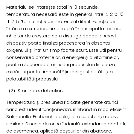
Materialul se întărește total în 10 secunde,
temperatura necesară este în general între １２０ ℃-
１７５ ℃ în funcție de materialul diferit. Funcția de
întărire a extruderului se referă în principal la factorul
inhibitor de creștere care distruge boabele. Acest
dispozitiv poate finaliza procesarea în absența
oxigenului și într-un timp foarte scurt. Este util pentru
conservarea proteinelor, a energiei și a vitaminelor,
pentru reducerea brunificării produsului din cauza
oxidării și pentru îmbunătățirea digestibilității și a
palatabilității produsului.
（2）Sterilizare, detoxifiere
Temperatura și presiunea ridicate generate atunci
când extruderul funcționează, inhibând în mod eficient
Salmonella, Escherichia coli și alte substanțe nocive
similare. Dincolo de orice îndoială, extrudarea poate fi,
de asemenea, aplicată deșeurilor din abatoare,