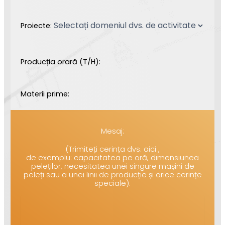
Proiecte:
Producția orară (T/H):
Materii prime:
Mesaj:
(Trimiteți cerința dvs. aici ,
de exemplu: capacitatea pe oră, dimensiunea
peleților, necesitatea unei singure mașini de
peleți sau a unei linii de producție și orice cerințe
speciale).