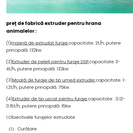
preț de fabrică extruder pentru hrana
animalelor :
(1)
mașină de extrudat furaje
,capacitate: 2t/h, putere
principală: 132kw
(2)
Extruder de peleți pentru furaje DSP
,capacitate 3-
4t/h, putere principală: 132kw
(3)
Moară de furaje de tip umed extruder
,capacitate: 1-
1.2t/h, putere principală: 75kw
(4)
Extruder de tip uscat pentru furaje
,capacitate : 0.12-
0.15t/h, putere principală: 15kw
1.Obiectivele furajelor extrudate
（1） Curățare