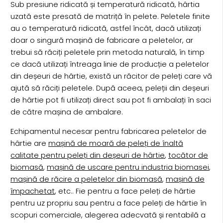
Sub presiune ridicată și temperatură ridicată, hârtia
uzată este presată de matriță în pelete. Peletele finite
au o temperatură ridicată, astfel încât, dacă utilizați
doar o singură mașină de fabricare a peletelor, ar
trebui să răciți peletele prin metoda naturală, în timp
ce dacă utilizați întreaga linie de producție a peletelor
din deșeuri de hârtie, există un răcitor de peleți care vă
ajută să răciți peletele. După aceea, peleții din deșeuri
de hârtie pot fi utilizați direct sau pot fi ambalați în saci
de către mașina de ambalare.
Echipamentul necesar pentru fabricarea peletelor de
hârtie are
mașină de moară de peleți de înaltă
calitate pentru peleți din deșeuri de hârtie
,
tocător de
biomasă
,
mașină de uscare pentru industria biomasei
,
mașină de răcire a peletelor din biomasă
,
mașină de
împachetat
, etc.. Fie pentru a face peleți de hârtie
pentru uz propriu sau pentru a face peleți de hârtie în
scopuri comerciale, alegerea adecvată și rentabilă a