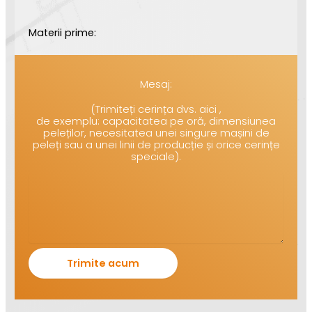
Materii prime:
Mesaj:
(Trimiteți cerința dvs. aici ,
de exemplu: capacitatea pe oră, dimensiunea
peleților, necesitatea unei singure mașini de
peleți sau a unei linii de producție și orice cerințe
speciale).