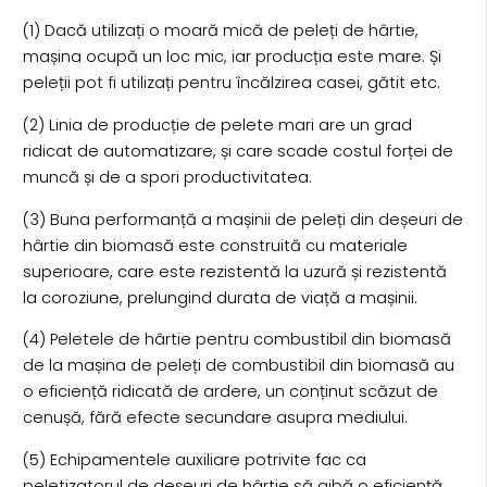
(1) Dacă utilizați o moară mică de peleți de hârtie,
mașina ocupă un loc mic, iar producția este mare. Și
peleții pot fi utilizați pentru încălzirea casei, gătit etc.
(2) Linia de producție de pelete mari are un grad
ridicat de automatizare, și care scade costul forței de
muncă și de a spori productivitatea.
(3) Buna performanță a mașinii de peleți din deșeuri de
hârtie din biomasă este construită cu materiale
superioare, care este rezistentă la uzură și rezistentă
la coroziune, prelungind durata de viață a mașinii.
(4) Peletele de hârtie pentru combustibil din biomasă
de la mașina de peleți de combustibil din biomasă au
o eficiență ridicată de ardere, un conținut scăzut de
cenușă, fără efecte secundare asupra mediului.
(5) Echipamentele auxiliare potrivite fac ca
peletizatorul de deșeuri de hârtie să aibă o eficiență