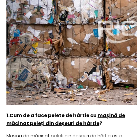
1.Cum de a face pelete de hârtie cu
mașină de
măcinat peleți din deșeuri de hârtie
?
Mașina de măcinat peleți din deșeuri de hârtie este