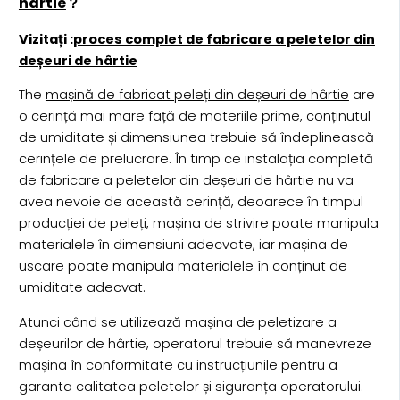
hârtie
？
Vizitați :
proces complet de fabricare a peletelor din
deșeuri de hârtie
The
mașină de fabricat peleți din deșeuri de hârtie
are
o cerință mai mare față de materiile prime, conținutul
de umiditate și dimensiunea trebuie să îndeplinească
cerințele de prelucrare. În timp ce instalația completă
de fabricare a peletelor din deșeuri de hârtie nu va
avea nevoie de această cerință, deoarece în timpul
producției de peleți, mașina de strivire poate manipula
materialele în dimensiuni adecvate, iar mașina de
uscare poate manipula materialele în conținut de
umiditate adecvat.
Atunci când se utilizează mașina de peletizare a
deșeurilor de hârtie, operatorul trebuie să manevreze
mașina în conformitate cu instrucțiunile pentru a
garanta calitatea peletelor și siguranța operatorului.