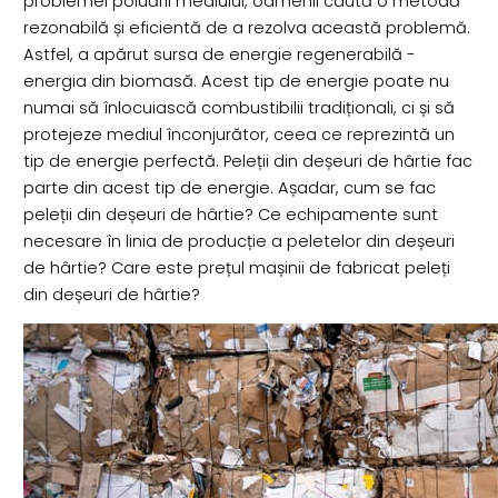
problemei poluării mediului, oamenii caută o metodă
rezonabilă și eficientă de a rezolva această problemă.
Astfel, a apărut sursa de energie regenerabilă -
energia din biomasă. Acest tip de energie poate nu
numai să înlocuiască combustibilii tradiționali, ci și să
protejeze mediul înconjurător, ceea ce reprezintă un
tip de energie perfectă. Peleții din deșeuri de hârtie fac
parte din acest tip de energie. Așadar, cum se fac
peleții din deșeuri de hârtie? Ce echipamente sunt
necesare în linia de producție a peletelor din deșeuri
de hârtie? Care este prețul mașinii de fabricat peleți
din deșeuri de hârtie?