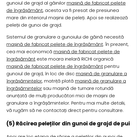
gunoiul de grajd al găinilor
mașină de fabricat pelete
de îngrășământ
, acesta va fi presat de presiunea
mare din interiorul mașinii de peleți. Apoi se realizează
peleții de gunoi de grajd.
Sistemul de granulare a gunoiului de găină necesită
mașină de fabricat pelete de îngrășământ
. În prezent,
cea mai economică
mașină de fabricat pelete de
îngrășământ
este moara inelară RICHI organică
mașină de fabricat pelete de îngrășământ
pentru
gunoiul de grajd, în loc de disc
mașină de granulare a
îngrășămintelor
, matriță plată
mașină de granulare a
îngrășămintelor
sau mașină de turnare rotundă
anunțată de mulți producători mici de mașini de
granulare a îngrășămintelor. Pentru mai multe detalii,
vă rugăm să ne contactați direct pentru consultare.
(5) Răcirea peleților din gunoi de grajd de pui
Apoi are loc etapa de răcire a peleților din gunoi de