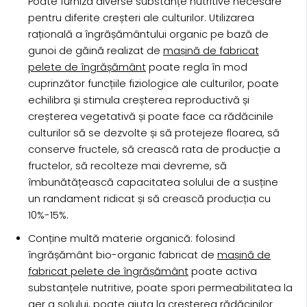
Poate furniza diverse substanțe nutritive necesare
pentru diferite creșteri ale culturilor. Utilizarea
rațională a îngrășământului organic pe bază de
gunoi de găină realizat de
mașină de fabricat
pelete de îngrășământ
poate regla în mod
cuprinzător funcțiile fiziologice ale culturilor, poate
echilibra și stimula creșterea reproductivă și
creșterea vegetativă și poate face ca rădăcinile
culturilor să se dezvolte și să protejeze floarea, să
conserve fructele, să crească rata de producție a
fructelor, să recolteze mai devreme, să
îmbunătățească capacitatea solului de a susține
un randament ridicat și să crească producția cu
10%-15%.
Conține multă materie organică: folosind
îngrășământ bio-organic fabricat de
mașină de
fabricat pelete de îngrășământ
poate activa
substanțele nutritive, poate spori permeabilitatea la
aer a solului, poate ajuta la creșterea rădăcinilor