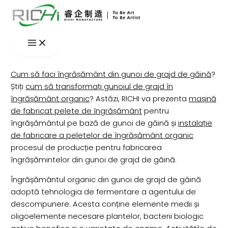
Skip
to
content
Cum să faci îngrășământ din gunoi de grajd de găină
?
Știți
cum să transformați gunoiul de grajd în
îngrășământ organic
? Astăzi, RICHI va prezenta
mașină
de fabricat pelete de îngrășământ
pentru
îngrășământul pe bază de gunoi de găină și
instalație
de fabricare a peletelor de îngrășământ organic
procesul de producție pentru fabricarea
îngrășămintelor din gunoi de grajd de găină.
Îngrășământul organic din gunoi de grajd de găină
adoptă tehnologia de fermentare a agentului de
descompunere. Acesta conține elemente medii și
oligoelemente necesare plantelor, bacterii biologic