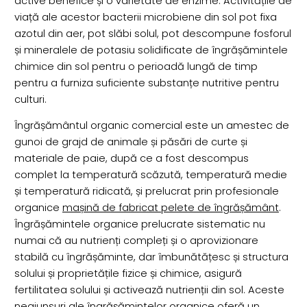
active benefice și o varietate de enzime. Activitățile de
viață ale acestor bacterii microbiene din sol pot fixa
azotul din aer, pot slăbi solul, pot descompune fosforul
și mineralele de potasiu solidificate de îngrășămintele
chimice din sol pentru o perioadă lungă de timp
pentru a furniza suficiente substanțe nutritive pentru
culturi.
Îngrășământul organic comercial este un amestec de
gunoi de grajd de animale și păsări de curte și
materiale de paie, după ce a fost descompus
complet la temperatură scăzută, temperatură medie
și temperatură ridicată, și prelucrat prin profesionale
organice
mașină de fabricat pelete de îngrășământ
.
Îngrășămintele organice prelucrate sistematic nu
numai că au nutrienți compleți și o aprovizionare
stabilă cu îngrășăminte, dar îmbunătățesc și structura
solului și proprietățile fizice și chimice, asigură
fertilitatea solului și activează nutrienții din sol. Aceste
neajunsuri ale îngrășămintelor organice oferă un