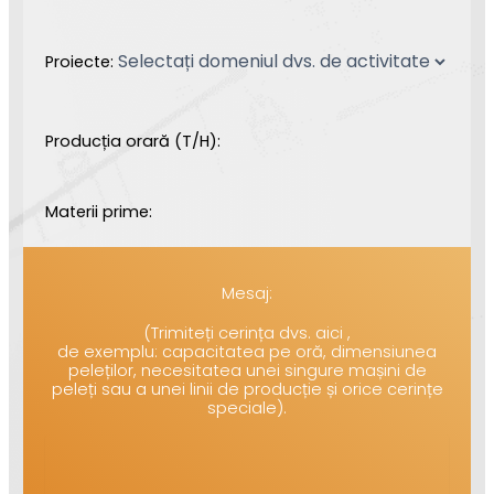
Proiecte:
Producția orară (T/H):
Materii prime:
Mesaj:
(Trimiteți cerința dvs. aici ,
de exemplu: capacitatea pe oră, dimensiunea
peleților, necesitatea unei singure mașini de
peleți sau a unei linii de producție și orice cerințe
speciale).