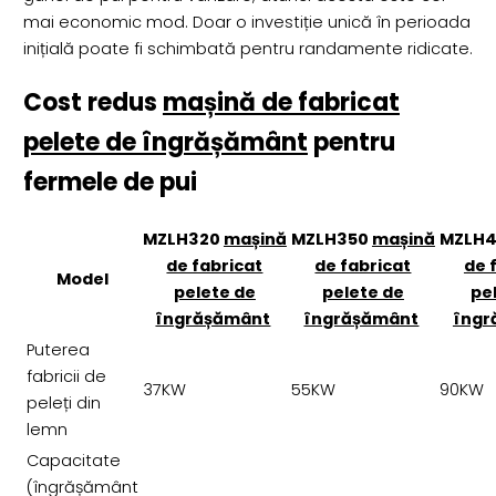
mai economic mod. Doar o investiție unică în perioada
inițială poate fi schimbată pentru randamente ridicate.
Cost redus
mașină de fabricat
pelete de îngrășământ
pentru
fermele de pui
MZLH320
mașină
MZLH350
mașină
MZLH
de fabricat
de fabricat
de 
Model
pelete de
pelete de
pe
îngrășământ
îngrășământ
îngr
Puterea
fabricii de
37KW
55KW
90KW
peleți din
lemn
Capacitate
(îngrășământ