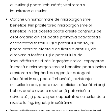
culturilor și poate îmbunătăți vitalitatea și
imunitatea culturilor.
Conține un număr mare de microorganisme
benefice: Prin proliferarea microorganismelor
benefice în sol, acesta poate crește conținutul de
azot organic din sol, poate promova activitatea și
eficacitatea fosforului și a potasiului din sol, își
poate exercita efectele de fixare a azotului, de
dizolvare a fosforului și a potasiului și de
îmbunătățire a utilizării îngrășămintelor. Propagarea
în masă a microorganismelor benefice poate inhiba
creșterea și răspândirea agenților patogeni
dăunători în sol, poate îmbunătăți rezistența
culturilor la boli, poate rezista eficient dăunătorilor și
bolilor, poate avea o rezistență puternică la
adversități și poate spori capacitatea culturilor de a
rezista la frig, îngheț și îmbătrânire.