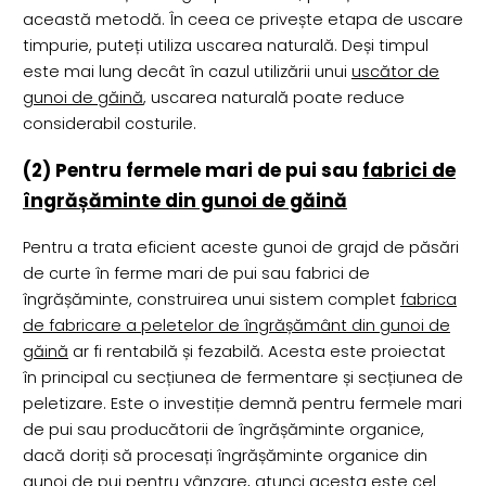
această metodă. În ceea ce privește etapa de uscare
timpurie, puteți utiliza uscarea naturală. Deși timpul
este mai lung decât în cazul utilizării unui
uscător de
gunoi de găină
, uscarea naturală poate reduce
considerabil costurile.
(2) Pentru fermele mari de pui sau
fabrici de
îngrășăminte din gunoi de găină
Pentru a trata eficient aceste gunoi de grajd de păsări
de curte în ferme mari de pui sau fabrici de
îngrășăminte, construirea unui sistem complet
fabrica
de fabricare a peletelor de îngrășământ din gunoi de
găină
ar fi rentabilă și fezabilă. Acesta este proiectat
în principal cu secțiunea de fermentare și secțiunea de
peletizare. Este o investiție demnă pentru fermele mari
de pui sau producătorii de îngrășăminte organice,
dacă doriți să procesați îngrășăminte organice din
gunoi de pui pentru vânzare, atunci acesta este cel