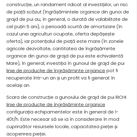
construcție, un randament ridicat al investițiilor, un risc
de piață scăzut (îngrășămintele organice din gunoi de
grajd de pui au, în general, o durată de valabilitate de
cel puțin 5 ani), o perioadă scurtă de amortizare (în
cazul unei agriculturi ocupate, oferta depășește
oferta), iar potențialul de piață este mare (în zonele
agricole dezvoltate, cantitatea de îngrășăminte
organice din gunoi de grajd de pui este echivalentă
Mare), în general, investiția în gunoiul de grajd de pui
linie de producție de îngrășăminte organice
pot fi
recuperate într-un an și un profit va fi generat în
același an.
Scara de construcție a gunoiului de grajd de pui RICHI
linie de producție de îngrășăminte organice
configurația echipamentelor este în general de 1-
40t/h. Este necesar să se ia în considerare în mod
cuprinzător resursele locale, capacitatea pieței și
acoperirea pieței.