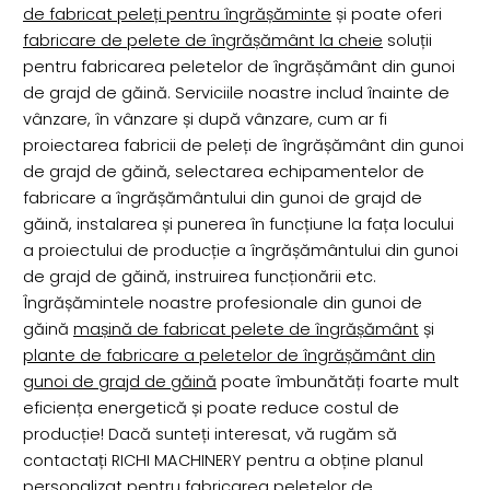
de fabricat peleți pentru îngrășăminte
și poate oferi
fabricare de pelete de îngrășământ la cheie
soluții
pentru fabricarea peletelor de îngrășământ din gunoi
de grajd de găină. Serviciile noastre includ înainte de
vânzare, în vânzare și după vânzare, cum ar fi
proiectarea fabricii de peleți de îngrășământ din gunoi
de grajd de găină, selectarea echipamentelor de
fabricare a îngrășământului din gunoi de grajd de
găină, instalarea și punerea în funcțiune la fața locului
a proiectului de producție a îngrășământului din gunoi
de grajd de găină, instruirea funcționării etc.
Îngrășămintele noastre profesionale din gunoi de
găină
mașină de fabricat pelete de îngrășământ
și
plante de fabricare a peletelor de îngrășământ din
gunoi de grajd de găină
poate îmbunătăți foarte mult
eficiența energetică și poate reduce costul de
producție! Dacă sunteți interesat, vă rugăm să
contactați RICHI MACHINERY pentru a obține planul
personalizat pentru fabricarea peletelor de