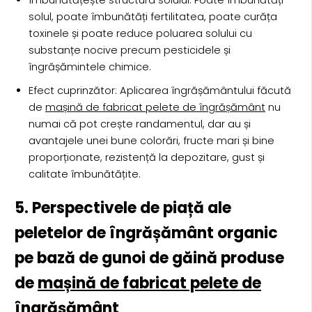
Îmbunătățește structura solului: Poate îmbunătăți
solul, poate îmbunătăți fertilitatea, poate curăța
toxinele și poate reduce poluarea solului cu
substanțe nocive precum pesticidele și
îngrășămintele chimice.
Efect cuprinzător: Aplicarea îngrășământului făcută
de
mașină de fabricat pelete de îngrășământ
nu
numai că pot crește randamentul, dar au și
avantajele unei bune colorări, fructe mari și bine
proporționate, rezistență la depozitare, gust și
calitate îmbunătățite.
5. Perspectivele de piață ale
peletelor de îngrășământ organic
pe bază de gunoi de găină produse
de
mașină de fabricat pelete de
îngrășământ