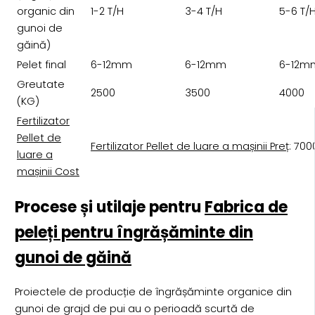
organic din
1-2 T/H
3-4 T/H
5-6 T/
gunoi de
găină)
Pelet final
6-12mm
6-12mm
6-12m
Greutate
2500
3500
4000
(KG)
Fertilizator
Pellet de
Fertilizator Pellet de luare a mașinii Preț
: 70
luare a
mașinii Cost
Procese și utilaje pentru
Fabrica de
peleți pentru îngrășăminte din
gunoi de găină
Proiectele de producție de îngrășăminte organice din
gunoi de grajd de pui au o perioadă scurtă de