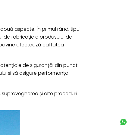
 două aspecte. În primul rând, tipul
i de fabricație a produsului de
ru bovine afectează calitatea
 potențiale de siguranță; din punct
ului și să asigure performanța
a, supravegherea și alte proceduri