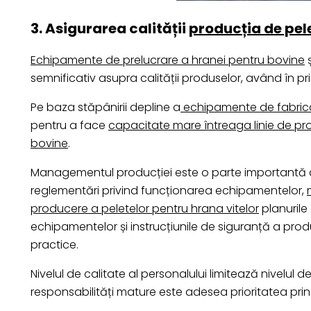
3. Asigurarea calității
producția de pel
Echipamente de prelucrare a hranei pentru bovine
semnificativ asupra calității produselor, având în pr
Pe baza stăpânirii depline a
echipamente de fabricar
pentru a face
capacitate mare întreaga linie de pro
bovine
.
Managementul producției este o parte importantă a m
reglementări privind funcționarea echipamentelor,
producere a peletelor pentru hrana vitelor
planurile 
echipamentelor și instrucțiunile de siguranță a producț
practice.
Nivelul de calitate al personalului limitează nivelul
responsabilități mature este adesea prioritatea prin