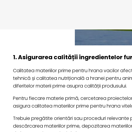
1. Asigurarea calității ingredientelor f
Calitatea materiilor prime pentru hrana vacilor afect
tehnică și calitatea nutrițională a hranei pentru an
diferitelor materii prime asupra calității produsului.
Pentru fiecare materie primă, cercetarea proiectelor 
asigura calitatea materiilor prime pentru hrana vitel
Trebuie pregătite orientări sau proceduri relevante p
descărcarea materiilor prime, depozitarea materiilor 