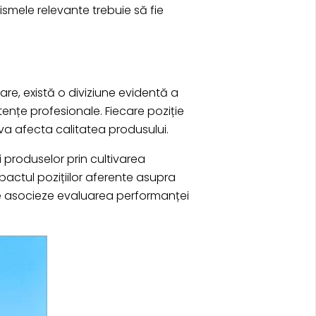
nismele relevante trebuie să fie
zare, există o diviziune evidentă a
ențe profesionale. Fiecare poziție
 va afecta calitatea produsului.
i produselor prin cultivarea
mpactul pozițiilor aferente asupra
 se asocieze evaluarea performanței