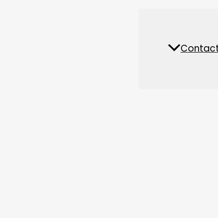
în principal materii prime pentru hrana vitelor, formu
Piese de schimb și accesorii
management, mediu, mecanism, transport, utilizare 
Fabrică de hrană pentru
Contact
Nout
animale