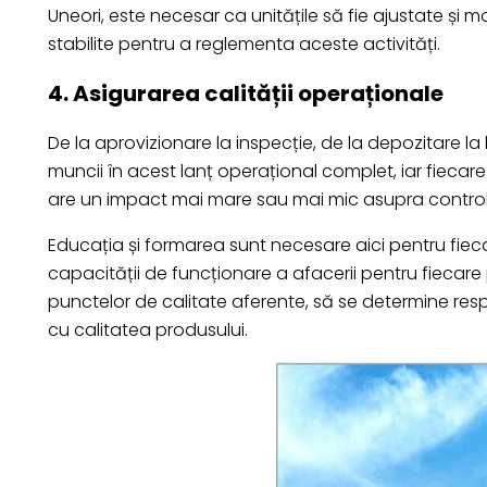
Uneori, este necesar ca unitățile să fie ajustate și m
stabilite pentru a reglementa aceste activități.
4. Asigurarea calității operaționale
De la aprovizionare la inspecție, de la depozitare la l
muncii în acest lanț operațional complet, iar fiecar
are un impact mai mare sau mai mic asupra controlului
Educația și formarea sunt necesare aici pentru fiecar
capacității de funcționare a afacerii pentru fiecare 
punctelor de calitate aferente, să se determine res
cu calitatea produsului.