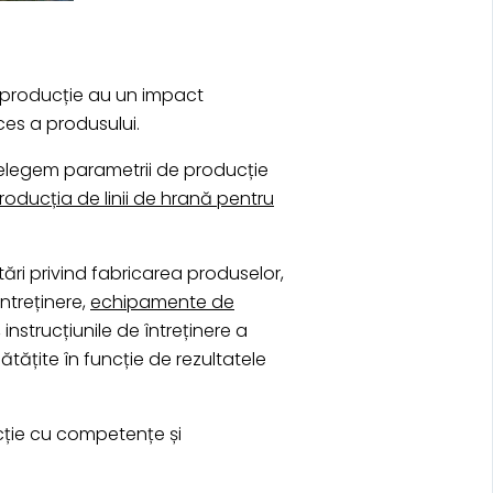
 producție au un impact
ces a produsului.
nțelegem parametrii de producție
roducția de linii de hrană pentru
ări privind fabricarea produselor,
ntreținere,
echipamente de
 instrucțiunile de întreținere a
ătățite în funcție de rezultatele
ucție cu competențe și