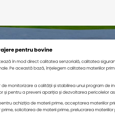
urajere pentru bovine
ează în mod direct calitatea senzorială, calitatea siguranțe
imale. Pe această bază, înțelegem calitatea materiilor pri
de monitorizare a calității și stabilirea unui program de i
or și pentru a preveni apariția și dezvoltarea pericolelor a
entru achiziția de materii prime, acceptarea materiilor pri
prime, solicitarea de materii prime, prelucrarea materiilor 