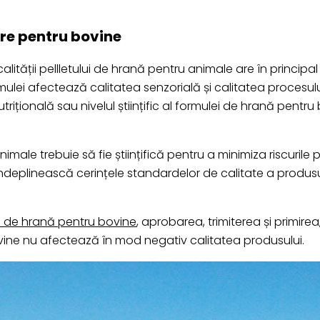
ere pentru bovine
ității pellletului de hrană pentru animale are în principal
ulei afectează calitatea senzorială și calitatea procesulu
trițională sau nivelul științific al formulei de hrană pent
male trebuie să fie științifică pentru a minimiza riscurile
ă îndeplinească cerințele standardelor de calitate a produs
i de hrană pentru bovine
, aprobarea, trimiterea și primire
ine nu afectează în mod negativ calitatea produsului.