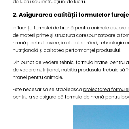
de lucru sau instrucțiuni de lucru.
2. Asigurarea calității formulelor furaj
Influența formulei de hrană pentru animale asupra cal
de materii prime și structura corespunzătoare a form
hrană pentru bovine; în al doilea rând, tehnologia nu
nutrițională și calitatea performanței produsului.
Din punct de vedere tehnic, formula hranei pentru ani
de vedere nutrițional, nutriția produsului trebuie s
hranei pentru animale.
Este necesar să se stabilească
proiectarea formule
pentru a se asigura că formula de hrană pentru bov