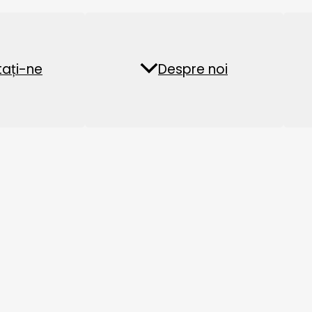
le pentru hrana vitelor,
procesul de producție a furajelor 
etc.
Fabrica de peleți din
Instalație de pel
ați-ne
ăți
Întrebări frecvente
Despre noi
biomasă
furaje acvatice