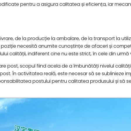
odificate pentru a asigura calitatea și eficiența, iar meca
ivrare, de la producție la ambalare, de la transport la utili
e poziție necesită anumite cunoștințe de afaceri și compet
 calității, indiferent cine nu este strict, în cele din urmă
e post, scopul fiind acela de a îmbunătăți nivelul calități
post. În activitatea reală, este necesar să se sublinieze i
ponsabilitatea postului pentru calitatea produsului și să