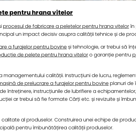
ete pentru hrana vitelor
și
procesul de fabricare a peletelor pentru hrana vitelor
în
incipal un impact decisiv asupra calității tehnice și de pro
e a furajelor pentru bovine
și tehnologie, ar trebui să î
ducție de pelete pentru hrana vitelor
o garanție pentru
p
anagementului calității. Instrucțiuni de lucru, reglement
mașină de prelucrare a furajelor pentru bovine
planuri de î
de întreținere, instrucțiunile de lubrifiere a echipamentelor,
iei ar trebui să fie formate Cărți etc. și revizuite și îmbun
 de calitate al produselor. Construirea unei echipe de prod
cipală pentru îmbunătățirea calității produselor.