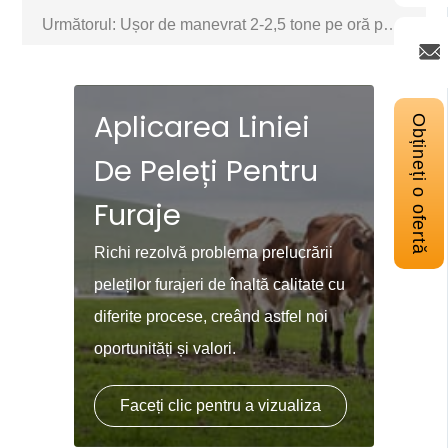
Următorul:
Ușor de manevrat 2-2,5 tone pe oră performanță stabilă biomasă lemn peleți linie de producție proiect în Australia
Aplicarea Liniei
Obțineți o ofertă
De Peleți Pentru
Furaje
Richi rezolvă problema prelucrării
peleților furajeri de înaltă calitate cu
diferite procese, creând astfel noi
oportunități și valori.
Faceți clic pentru a vizualiza