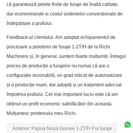
că garantează pelete finite de furaje de înaltă calitate,
dar economisește și costul sistemelor convenționale de
îndepărtare a prafului.
Feedback-ul clientului: Am adoptat echipamentul de
procesare a peletelor de furaje 1-2T/H de la Richi
Machinery și, în general, suntem foarte mulțumiți. Întregul
proces de producție a furajelor nu numai că are o
configurație rezonabilă, un grad ridicat de automatizare
și o producție mare, dar adoptă și un tratament adecvat
împotriva prafului. Cel mai important lucru este că am
obținut un profit economic satisfăcător din aceasta.
Mulțumesc prietenului meu Richi.
Anterior:
Papua Noua Guinee 1-2T/H Pui furaje Pellet prelucrare Plant