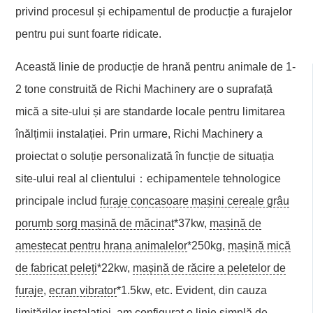
privind procesul și echipamentul de producție a furajelor
pentru pui sunt foarte ridicate.
Această linie de producție de hrană pentru animale de 1-
2 tone construită de Richi Machinery are o suprafață
mică a site-ului și are standarde locale pentru limitarea
înălțimii instalației. Prin urmare, Richi Machinery a
proiectat o soluție personalizată în funcție de situația
site-ului real al clientului：echipamentele tehnologice
principale includ
furaje concasoare mașini cereale grâu
porumb sorg mașină de măcinat
*37kw,
mașină de
amestecat pentru hrana animalelor
*250kg,
mașină mică
de fabricat peleți
*22kw,
mașină de răcire a peletelor de
furaje
,
ecran vibrator
*1.5kw, etc. Evident, din cauza
limitărilor instalației, am configurat o linie simplă de