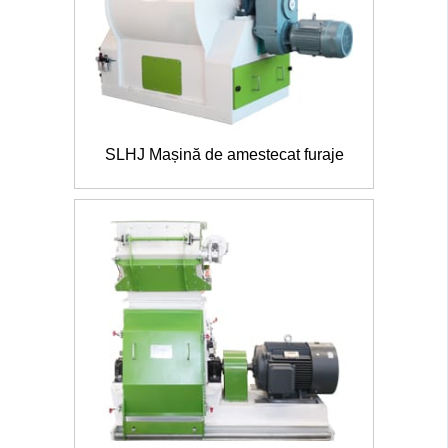
SLHJ Mașină de amestecat furaje