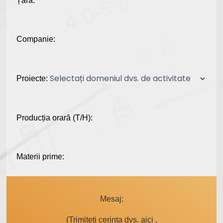
Țara:
Companie:
Proiecte:
Producția orară (T/H):
Materii prime:
Mesaj:
(Trimiteți cerința dvs. aici ,