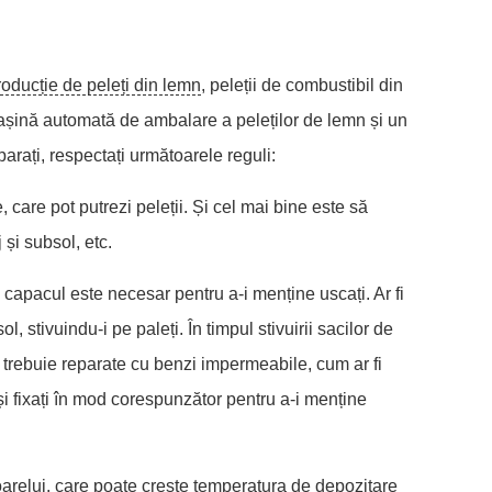
roducție de peleți din lemn
, peleții de combustibil din
așină automată de ambalare a peleților de lemn și un
parați, respectați următoarele reguli:
 care pot putrezi peleții. Și cel mai bine este să
 și subsol, etc.
 capacul este necesar pentru a-i menține uscați. Ar fi
, stivuindu-i pe paleți. În timpul stivuirii sacilor de
e trebuie reparate cu benzi impermeabile, cum ar fi
 și fixați în mod corespunzător pentru a-i menține
oarelui, care poate crește temperatura de depozitare