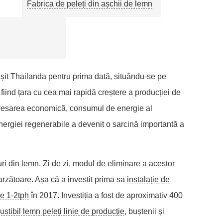
Fabrica de peleți din așchii de lemn
ășit Thailanda pentru prima dată, situându-se pe
 fiind țara cu cea mai rapidă creștere a producției de
redresarea economică, consumul de energie al
energiei regenerabile a devenit o sarcină importantă a
i din lemn. Zi de zi, modul de eliminare a acestor
arzătoare. Așa că a investit prima sa
instalație de
de 1-2tph
în 2017. Investiția a fost de aproximativ 400
tibil lemn peleți linie de producție
, buștenii și