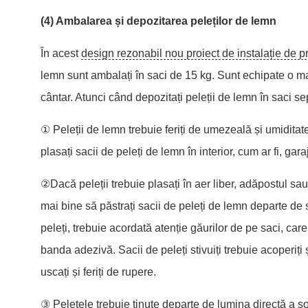
(4) Ambalarea și depozitarea peleților de lemn
În acest
design rezonabil nou proiect de instalație de p
lemn sunt ambalați în saci de 15 kg. Sunt echipate o m
cântar. Atunci când depozitați peleții de lemn în saci se
① Peleții de lemn trebuie feriți de umezeală și umiditate,
plasați sacii de peleți de lemn în interior, cum ar fi, garaj
②Dacă peleții trebuie plasați în aer liber, adăpostul sau
mai bine să păstrați sacii de peleți de lemn departe de sol
peleți, trebuie acordată atenție găurilor de pe saci, car
banda adezivă. Sacii de peleți stivuiți trebuie acoperiți
uscați și feriți de rupere.
③ Peletele trebuie ținute departe de lumina directă a s