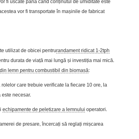
 vor fi uscate până când conținutul de umiditate este
cestea vor fi transportate în mașinile de fabricat
e utilizat de obicei pentru
randament ridicat 1-2tph
ntru durata de viață mai lungă și investiția mai mică.
 din lemn pentru combustibil din biomasă
:
lelor care trebuie verificate la fiecare 10 ore, la
ă este necesar.
ii
echipamente de peletizare a lemnului
operatori.
merei de presare, încercați să reglați mișcarea