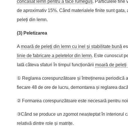
concasat lemn pentru a face rumeguș
. Particulele fine
de aproximativ 15%. Când materialele finite sunt gata, a
peleți din lemn.
(3) Peletizarea
A
moară de peleți din lemn cu inel și stabilitate bună
est
linie de fabricare a peletelor din lemn
. Este cunoscut pe
Iată câteva sfaturi în timpul funcționării
moară de peleți
① Reglarea corespunzătoare și întreținerea periodică a ro
fiecare 48 de ore de lucru, demontarea și reglarea dac
② Formarea corespunzătoare este necesară pentru no
③Când se produce un zgomot neașteptat în interiorul ca
relativă dintre role și matrițe.