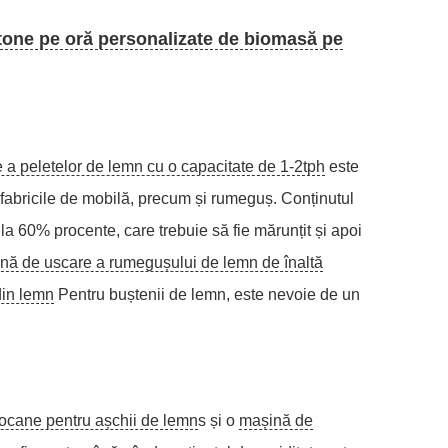
 tone pe oră personalizate de biomasă pe
re a peletelor de lemn cu o capacitate de 1-2tph
este
 fabricile de mobilă, precum și rumeguș. Conținutul
 la 60% procente, care trebuie să fie mărunțit și apoi
nă de uscare a rumegușului de lemn de înaltă
din lemn
Pentru buștenii de lemn, este nevoie de un
ocane pentru așchii de lemn
s și o
mașină de