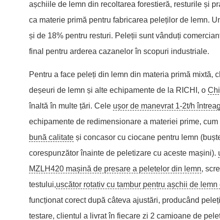
așchiile de lemn din recoltarea forestieră, resturile și pr
ca materie primă pentru fabricarea peleților de lemn. 
și de 18% pentru resturi. Peleții sunt vânduți comercianțilo
final pentru arderea cazanelor în scopuri industriale.
Pentru a face peleți din lemn din materia primă mixtă, c
deșeuri de lemn și alte echipamente de la RICHI, o
Chi
înaltă în multe țări. Cele
ușor de manevrat 1-2t/h întreag
echipamente de redimensionare a materiei prime, cum ar
bună calitate
și concasor cu ciocane pentru lemn (bușten
corespunzător înainte de peletizare cu aceste mașini).
MZLH420 mașină de presare a peletelor din lemn
, scr
testului,
uscător rotativ cu tambur pentru așchii de lem
funcționat corect după câteva ajustări, producând peleți 
testare, clientul a livrat în fiecare zi 2 camioane de pel