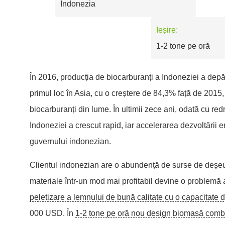
Indonezia
Ieșire:
1-2 tone pe oră
În 2016, producția de biocarburanți a Indoneziei a dep
primul loc în Asia, cu o creștere de 84,3% față de 2015,
biocarburanți din lume. În ultimii zece ani, odată cu 
Indoneziei a crescut rapid, iar accelerarea dezvoltării 
guvernului indonezian.
Clientul indonezian are o abundență de surse de deșeur
materiale într-un mod mai profitabil devine o problemă 
peletizare a lemnului de bună calitate cu o capacitate 
000 USD. În
1-2 tone pe oră nou design biomasă combus