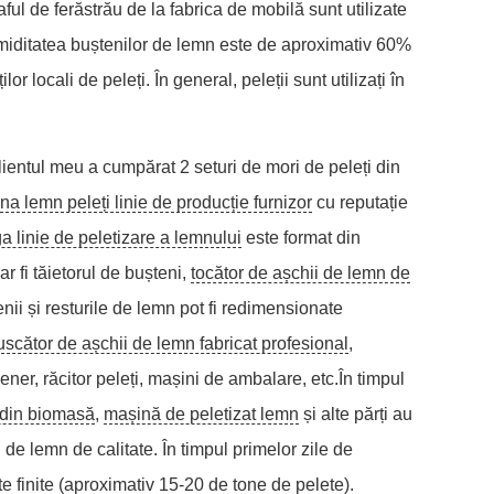
aful de ferăstrău de la fabrica de mobilă sunt utilizate
Umiditatea buștenilor de lemn este de aproximativ 60%
r locali de peleți. În general, peleții sunt utilizați în
lientul meu a cumpărat 2 seturi de mori de peleți din
na lemn peleți linie de producție furnizor
cu reputație
a linie de peletizare a lemnului
este format din
 fi tăietorul de bușteni,
tocător de așchii de lemn de
ii și resturile de lemn pot fi redimensionate
uscător de așchii de lemn fabricat profesional
,
eener, răcitor peleți, mașini de ambalare, etc.În timpul
n din biomasă
,
mașină de peletizat lemn
și alte părți au
de lemn de calitate. În timpul primelor zile de
ete finite (aproximativ 15-20 de tone de pelete).