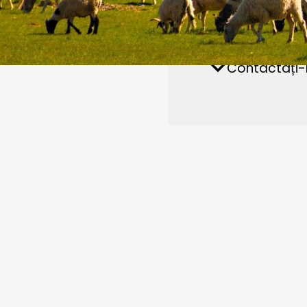
Piese de schimb și accesorii
Fabrică de hrană pentru
Fab
Contactați-
Noutăți
animale
bi
1-2TPH Capacitate
De Peleți De Lemn 
Proiect De Plante Î
Regiune: Asia