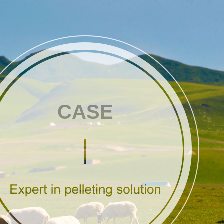
ime
CASE
Alte linii de producție de pel
e
inte organice