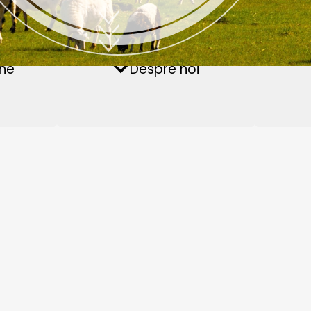
rica de peleți din
Instalație de peleți p
ne
Întrebări frecvente
Despre noi
omasă
furaje acvatice
 Noua Tehnologie
De Producție
n Indonezia