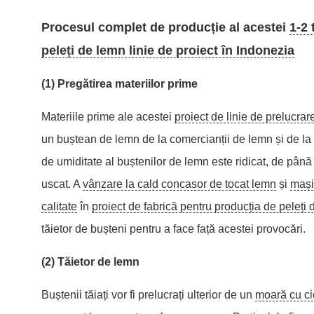
Procesul complet de producție al acestei
1-2
peleți de lemn linie de proiect în Indonezia
(1) Pregătirea materiilor prime
Materiile prime ale acestei
proiect de linie de prelucra
un buștean de lemn de la comercianții de lemn și de la
de umiditate al buștenilor de lemn este ridicat, de până
uscat. A
vânzare la cald concasor de tocat lemn
și
mași
calitate
în
proiect de fabrică pentru producția de peleți 
tăietor de bușteni pentru a face față acestei provocări.
(2) Tăietor de lemn
Buștenii tăiați vor fi prelucrați ulterior de un
moară cu ci