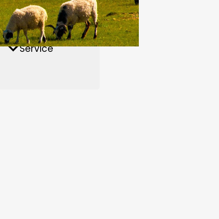
entru
Fabrica de îngrășăminte
Videoclipuri
Service
organice