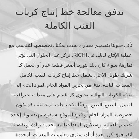
تدفق معالجة خط إنتاج كريات
القنب الكاملة
تأتي حلولنا بتصميم معياري بحيث يمكنك تخصيصها لتتناسب مع
عملية الإنتاج لديك. في RICHI، نركز على الحلول التي تؤتي
ثمارها، سواء كان ذلك بتوريد أصغر قطعة غيار أو العمل كـ
شريك طويل الأجل. يشمل خط إنتاج كريات القنب الكامل
المعدات التالية، بدءًا من تخزين المواد الخام المواد الخام إلى
تعبئة الكريات النهائية. يحتوي كل قسم على معدات احترافية
للعمل. بالطبع بالطبع ، وفقًا للاحتياجات المختلفة ، قد تكون
خصوصية المواد الخام أو قيود الموقع. سيقوم مهندسونا بإعادة
تصميم العملية، وستكون المعدات المستخدمة زيادة أو نقصانًا.
انقر فوق كل وحدة أدناه، سترى معلومات المعدات المحددة.