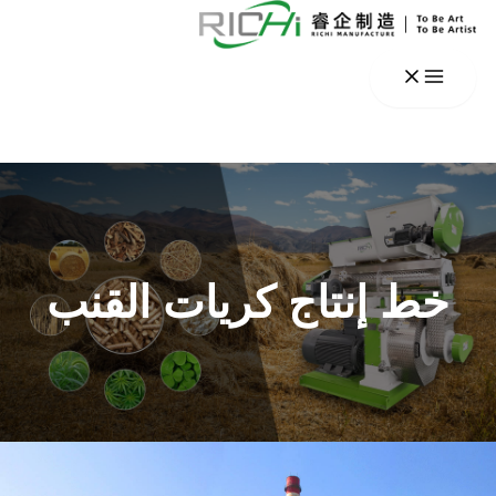
خطي
لى
لمحتوى
خط إنتاج كريات القنب