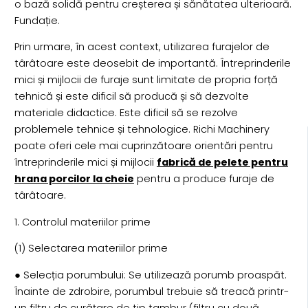
o bază solidă pentru creșterea și sănătatea ulterioară.
Fundație.
Prin urmare, în acest context, utilizarea furajelor de
târâtoare este deosebit de importantă. Întreprinderile
mici și mijlocii de furaje sunt limitate de propria forță
tehnică și este dificil să producă și să dezvolte
materiale didactice. Este dificil să se rezolve
problemele tehnice și tehnologice. Richi Machinery
poate oferi cele mai cuprinzătoare orientări pentru
întreprinderile mici și mijlocii
fabrică de pelete pentru
hrana porcilor la cheie
pentru a produce furaje de
târâtoare.
1. Controlul materiilor prime
(1) Selectarea materiilor prime
● Selecția porumbului: Se utilizează porumb proaspăt.
Înainte de zdrobire, porumbul trebuie să treacă printr-
un filtru de curățare de tip tambur (filtru cu două