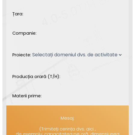
Țara:
Companie:
Proiecte:
Producția orară (T/H):
Materii prime:
Mesaj:
(Trimiteți cerința dvs. aici ,
de exemplu: capacitatea pe oră, dimensiunea