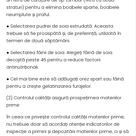
straturi) pentru a elimina boabele sparte, boabele
neumplute și praful.
● Selectarea pudrei de soia extrudată: Aceasta
trebuie să fie proaspătă și, de preferință, utilizată în
termen de două săptămâni.
● Selectarea făinii de soia: Alegeți făină de soia
decojită peste 45 pentru a reduce factorii
antinutriționali.
● Cel mai bine este să adăugați orez spart sau făină
pentru a crește gelatinizarea furajelor.
(2) Controlul calității asigură prospețimea materiilor
prime
În ceea ce privește controlul calității materiilor prime,
nu trebuie doar să acordați atenție indicatorilor de
inspecție a primirii și depozitării materiilor prime, ci și să