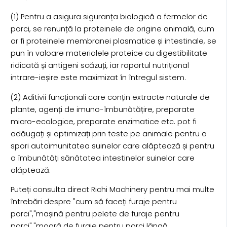
(1) Pentru a asigura siguranța biologică a fermelor de
porci, se renunță la proteinele de origine animală, cum
ar fi proteinele membranei plasmatice și intestinale, se
pun în valoare materialele proteice cu digestibilitate
ridicată și antigeni scăzuți, iar raportul nutrițional
intrare-ieșire este maximizat în întregul sistem.
(2) Aditivii funcționali care conțin extracte naturale de
plante, agenți de imuno-îmbunătățire, preparate
micro-ecologice, preparate enzimatice etc. pot fi
adăugați și optimizați prin teste pe animale pentru a
spori autoimunitatea suinelor care alăptează și pentru
a îmbunătăți sănătatea intestinelor suinelor care
alăptează.
Puteți consulta direct Richi Machinery pentru mai multe
întrebări despre "cum să faceți furaje pentru
porci","mașină pentru pelete de furaje pentru
porci","moară de furaje pentru porci lângă