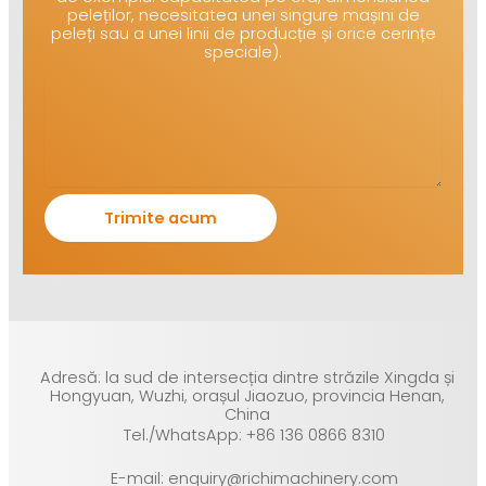
peleților, necesitatea unei singure mașini de
peleți sau a unei linii de producție și orice cerințe
speciale).
Adresă: la sud de intersecția dintre străzile Xingda și
Hongyuan, Wuzhi, orașul Jiaozuo, provincia Henan,
China
Tel./WhatsApp: +86 136 0866 8310
E-mail: enquiry@richimachinery.com