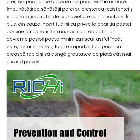
creșterii porcilor se bazează pe porcii vii. Prin urmare,
îmbunătățirea sănătății porcilor, creșterea rezistenței și
îmbunătățirea ratei de supraviețuire sunt prioritare. În
plus, din cauza incertitudinii cu privire la apariția pestei
porcine africane în fermă, sacrificarea cât mai
devreme posibil poate minimiza riscul, astfel încât
este, de asemenea, foarte important ca porcii să
crească rapid și să atingă greutatea de piață cât mai
curând posibil.