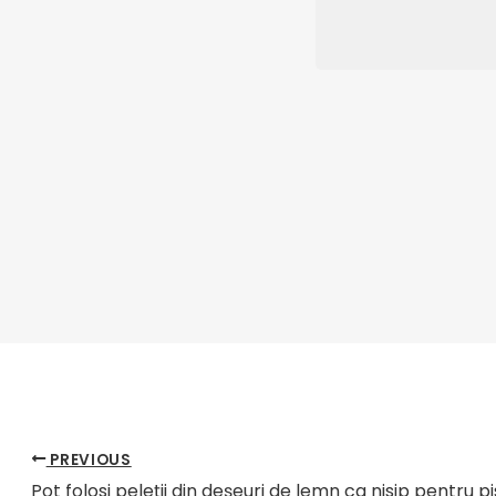
Piese de schimb și accesorii
Ordinar de hrană pentru animale acvatice s
cerințe ridicate de condiționare de întărir
particulelor de aproximativ 2-4.0 mm).RICH
produce 10-12t / H, folosind două linii de mic
ambalare.Puterea totală a echipamentului 
22×17.5x29m (înălțime);alocat cu cazan 1T.
o structură rezonabilă, care îndeplinește cer
Preț de
10 tone pe oră linie de producție de
PREVIOUS
Pot folosi peleții din deșeuri de lemn ca nisip pentru pi