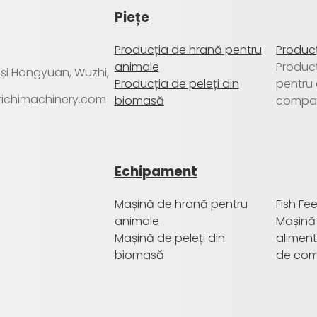
Piețe
Producția de hrană pentru
Producț
animale
Produc
a și Hongyuan, Wuzhi,
Producția de peleți din
pentru
@richimachinery.com
biomasă
compa
Echipament
Mașină de hrană pentru
Fish Fe
animale
Mașină
Mașină de peleți din
aliment
biomasă
de co