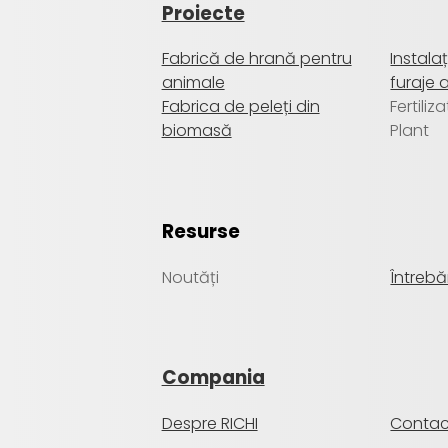
Proiecte
Fabrică de hrană pentru
Instala
animale
furaje 
Fabrica de peleți din
Fertiliz
biomasă
Plant
Resurse
Noutăți
Întrebă
Compania
Despre RICHI
Contac