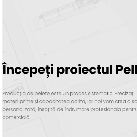
Începeți proiectul Pel
Producția de pelete este un proces sistematic. Precizaț
materii prime și capacitatea dorită, iar noi vom crea o so
personalizată, însoțită de îndrumare profesională pentr
comercială.