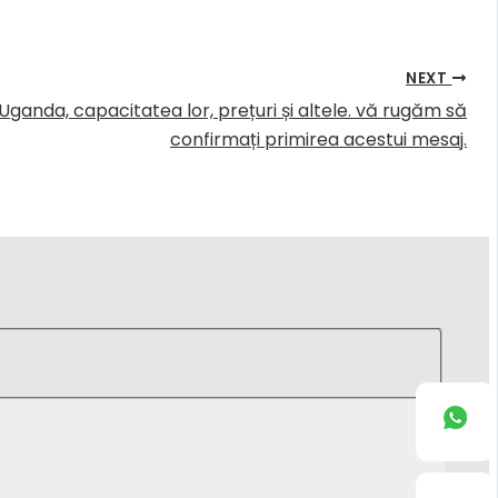
NEXT
ganda, capacitatea lor, prețuri și altele. vă rugăm să
confirmați primirea acestui mesaj.