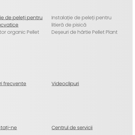
ție de peleți pentru
Instalație de peleți pentru
acvatice
litieră de pisică
ator organic Pellet
Deșeuri de hârtie Pellet Plant
ri frecvente
Videoclipuri
tați-ne
Centrul de servicii