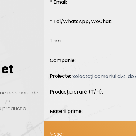
* Email:
* Tel/WhatsApp/WeChat:
Țara:
Companie:
let
Proiecte:
Producția orară (T/H):
i-ne necesarul de
luție
u producția
Materii prime:
Mesaj: