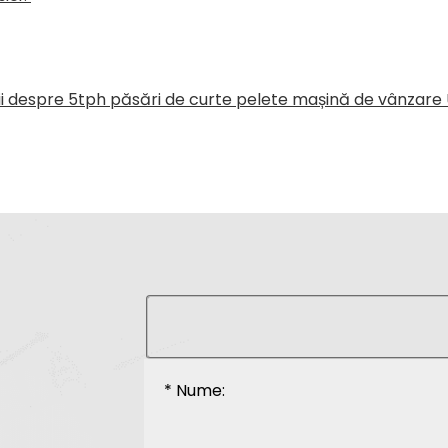
i despre 5tph păsări de curte pelete mașină de vânzare U
* Nume: