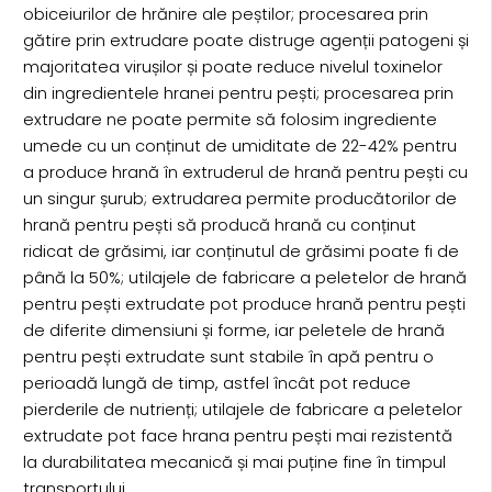
obiceiurilor de hrănire ale peștilor; procesarea prin
gătire prin extrudare poate distruge agenții patogeni și
majoritatea virușilor și poate reduce nivelul toxinelor
din ingredientele hranei pentru pești; procesarea prin
extrudare ne poate permite să folosim ingrediente
umede cu un conținut de umiditate de 22-42% pentru
a produce hrană în extruderul de hrană pentru pești cu
un singur șurub; extrudarea permite producătorilor de
hrană pentru pești să producă hrană cu conținut
ridicat de grăsimi, iar conținutul de grăsimi poate fi de
până la 50%; utilajele de fabricare a peletelor de hrană
pentru pești extrudate pot produce hrană pentru pești
de diferite dimensiuni și forme, iar peletele de hrană
pentru pești extrudate sunt stabile în apă pentru o
perioadă lungă de timp, astfel încât pot reduce
pierderile de nutrienți; utilajele de fabricare a peletelor
extrudate pot face hrana pentru pești mai rezistentă
la durabilitatea mecanică și mai puține fine în timpul
transportului.