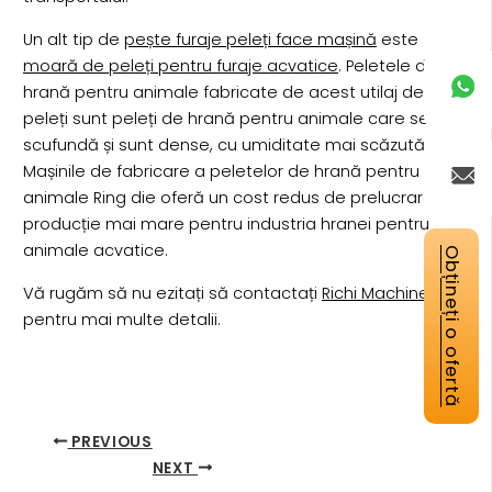
Un alt tip de
pește furaje peleți face mașină
este
moară de peleți pentru furaje acvatice
. Peletele de
hrană pentru animale fabricate de acest utilaj de
peleți sunt peleți de hrană pentru animale care se
scufundă și sunt dense, cu umiditate mai scăzută.
Mașinile de fabricare a peletelor de hrană pentru
animale Ring die oferă un cost redus de prelucrare și o
producție mai mare pentru industria hranei pentru
animale acvatice.
Obțineți o ofertă
Vă rugăm să nu ezitați să contactați
Richi Machinery
pentru mai multe detalii.
PREVIOUS
NEXT