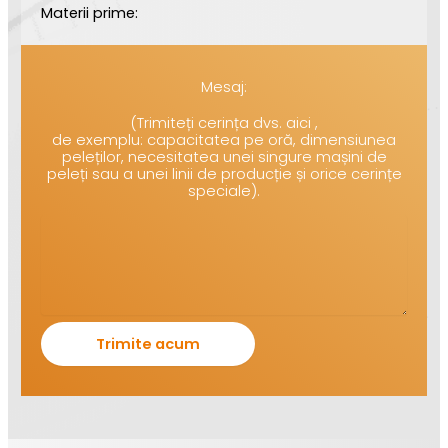
Materii prime:
Mesaj:
(Trimiteți cerința dvs. aici ,
de exemplu: capacitatea pe oră, dimensiunea
peleților, necesitatea unei singure mașini de
peleți sau a unei linii de producție și orice cerințe
speciale).