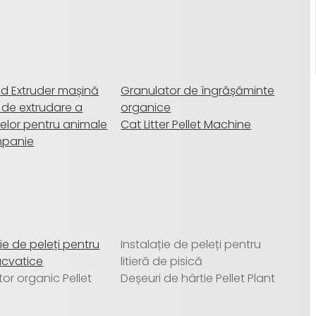
ed Extruder mașină
Granulator de îngrășăminte
 de extrudare a
organice
elor pentru animale
Cat Litter Pellet Machine
mpanie
ție de peleți pentru
Instalație de peleți pentru
acvatice
litieră de pisică
ator organic Pellet
Deșeuri de hârtie Pellet Plant