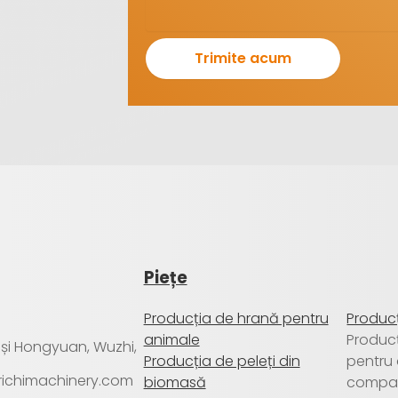
Piețe
Producția de hrană pentru
Producț
animale
Produc
a și Hongyuan, Wuzhi,
Producția de peleți din
pentru
@richimachinery.com
biomasă
compa