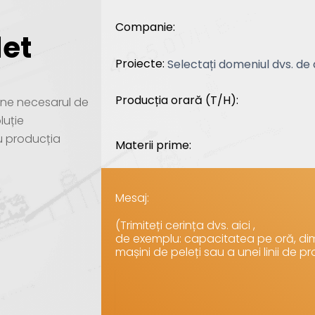
Companie:
let
Proiecte:
Producția orară (T/H):
i-ne necesarul de
luție
u producția
Materii prime:
Mesaj:
(Trimiteți cerința dvs. aici ,
de exemplu: capacitatea pe oră, dim
mașini de peleți sau a unei linii de pr