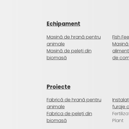
Echipament
Mașină de hrană pentru
Fish Fe
animale
Mașină
Mașină de peleți din
aliment
biomasă
de co
Proiecte
Fabrică de hrană pentru
Instala
animale
furaje 
Fabrica de peleți din
Fertiliz
biomasă
Plant