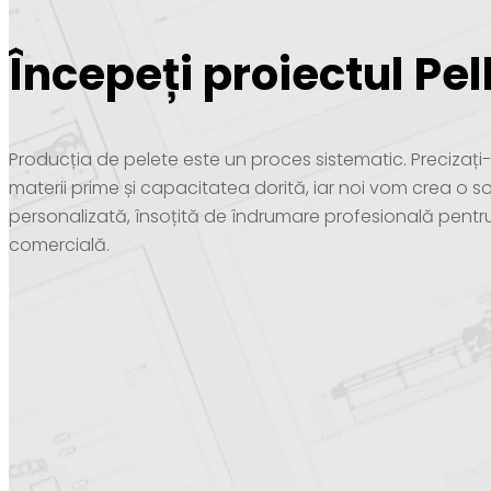
Începeți proiectul Pel
Producția de pelete este un proces sistematic. Precizaț
materii prime și capacitatea dorită, iar noi vom crea o so
personalizată, însoțită de îndrumare profesională pentr
comercială.