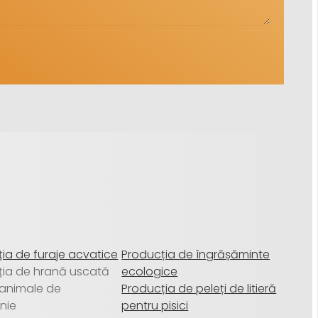
ia de furaje acvatice
Producția de îngrășăminte
ția de hrană uscată
ecologice
 animale de
Producția de peleți de litieră
nie
pentru pisici