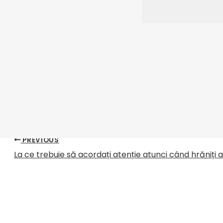
cu abur înainte de a începe
mașină de extrudat fur
Piese de schimb și accesorii
inserțiile filetate, în cazul în care obiecte străine din
3) Precauții privind oprirea mașinii: Nu opriți extrud
înmuiați camera interioară cu abur, la final spăla
extrudate de bună calitate
.
PREVIOUS
La ce trebuie să acordați atenție atunci când hrăniți