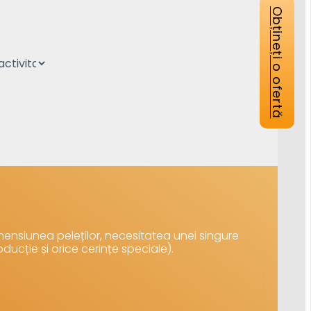
Obțineți o ofertă
ensiunea peleților, necesitatea unei singure
oducție și orice cerințe speciale).