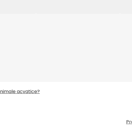
aje
. Câteva minute mai târziu, utilizați apă cu o anumită p
 butoi blochează orificiul matriței.
erul imediat după finalizarea producției. Mai întâi spălați c
ți camera, asigurându-vă că mașina nu va fi blocată și po
 animale acvatice?
Pr