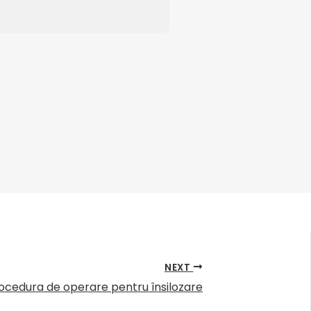
resiune pentru a curăța șurubul și
amera interioară de extrudare și apoi
ate produce
furaje acvatice
NEXT
ocedura de operare pentru însilozare