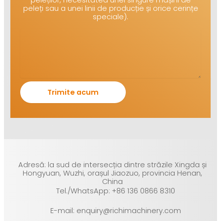
peleți sau a unei linii de producție și orice cerințe
speciale).
Adresă: la sud de intersecția dintre străzile Xingda și
Hongyuan, Wuzhi, orașul Jiaozuo, provincia Henan,
China
Tel./WhatsApp: +86 136 0866 8310
E-mail: enquiry@richimachinery.com