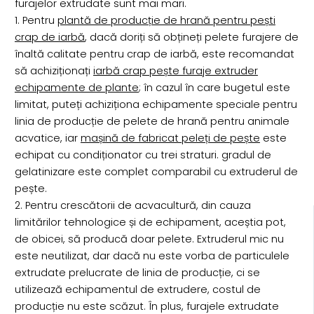
furajelor extrudate sunt mai mari.
1. Pentru
plantă de producție de hrană pentru pești
crap de iarbă
, dacă doriți să obțineți pelete furajere de
înaltă calitate pentru crap de iarbă, este recomandat
să achiziționați
iarbă crap pește furaje extruder
echipamente de plante
; în cazul în care bugetul este
limitat, puteți achiziționa echipamente speciale pentru
linia de producție de pelete de hrană pentru animale
acvatice, iar
mașină de fabricat peleți de pește
este
echipat cu condiționator cu trei straturi. gradul de
gelatinizare este complet comparabil cu extruderul de
pește.
2. Pentru crescătorii de acvacultură, din cauza
limitărilor tehnologice și de echipament, aceștia pot,
de obicei, să producă doar pelete. Extruderul mic nu
este neutilizat, dar dacă nu este vorba de particulele
extrudate prelucrate de linia de producție, ci se
utilizează echipamentul de extrudere, costul de
producție nu este scăzut. În plus, furajele extrudate