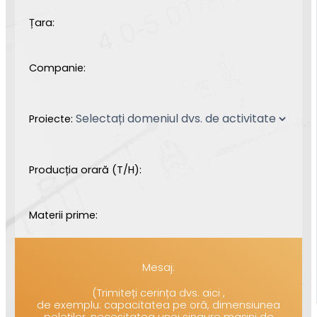
Țara:
Companie:
Proiecte:
Producția orară (T/H):
Materii prime:
Mesaj:
(Trimiteți cerința dvs. aici ,
de exemplu: capacitatea pe oră, dimensiunea
peleților, necesitatea unei singure mașini de