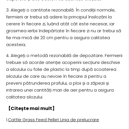
3. Alegeți o cantitate rezonabilă. În condiții normale,
fermierii ar trebui să adere la principiul însilozării la
cerere în fiecare zi, luând atât cât este necesar, iar
grosimea ierbii îndepărtate în fiecare zi nu ar trebui să
fie mai mică de 20 cm pentru a asigura calitatea
acesteia;
4. Alegeți o metodă rezonabilă de depozitare. Fermierii
trebuie să acorde atenție acoperirii secțiunii deschise
a silozului cu folie de plastic la timp după scoaterea
silozului de care au nevoie în fiecare zi pentru a
preveni pătrunderea prafului, a ploii și a zăpezii și
intrarea unei cantități mari de aer pentru a asigura
calitatea silozului.
【Citește mai mult】
1.
Cattle Grass Feed Pellet Linia de prelucrare