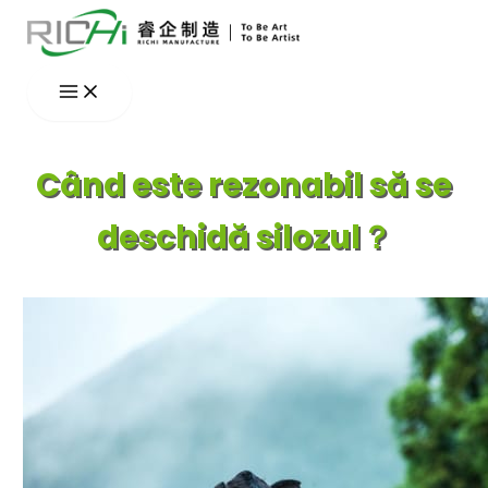
Skip
to
content
Când este rezonabil să se
deschidă silozul？