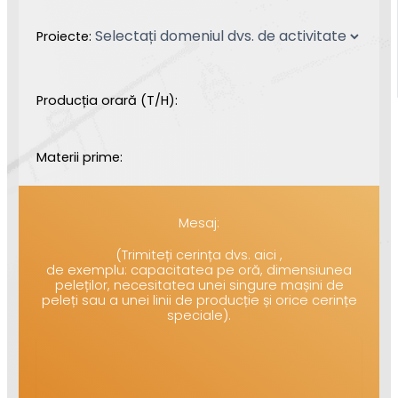
Proiecte:
Producția orară (T/H):
Materii prime:
Mesaj:
(Trimiteți cerința dvs. aici ,
de exemplu: capacitatea pe oră, dimensiunea
peleților, necesitatea unei singure mașini de
peleți sau a unei linii de producție și orice cerințe
speciale).