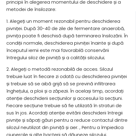
principii în alegerea momentului de deschidere și a
metodei de însilozare:
1. Alegeți un moment rezonabil pentru deschiderea
pivniței. După 30-40 de zile de fermentare anaerobă,
pivnița poate fi deschisă după terminarea însilozării. În
condiții normale, deschiderea pivniței înainte și după
începutul iernii este mai favorabilă conservării
întregului siloz de pivniță și a calității silozului;
2. Alegeți o metodă rezonabilă de acces. Silozul
trebuie luat în fiecare zi odată cu deschiderea pivniței
și trebuie să se aibă grijă să se prevină infiltrarea
înghețului, a ploii și a zăpezii. În același timp, acordați
atenție deschiderii secțiunilor și accesului la secțiuni.
Fiecare secțiune trebuie să fie utilizată în straturi de
sus în jos. Acordați atenție evitării deschiderii întregii
pivnițe și săpați găuri pentru a reduce contactul dintre
silozul neutilizat din pivniță și aer. , Pentru a împiedica
ciupercile și alte bacterii să dăuneze silozului;