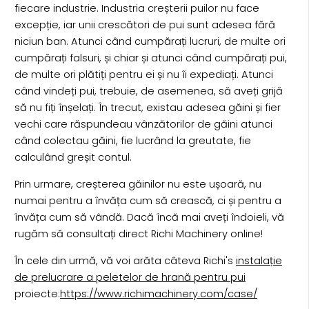
fiecare industrie. Industria creșterii puilor nu face
excepție, iar unii crescători de pui sunt adesea fără
niciun ban. Atunci când cumpărați lucruri, de multe ori
cumpărați falsuri, și chiar și atunci când cumpărați pui,
de multe ori plătiți pentru ei și nu îi expediați. Atunci
când vindeți pui, trebuie, de asemenea, să aveți grijă
să nu fiți înșelați. În trecut, existau adesea găini și fier
vechi care răspundeau vânzătorilor de găini atunci
când colectau găini, fie lucrând la greutate, fie
calculând greșit contul.
Prin urmare, creșterea găinilor nu este ușoară, nu
numai pentru a învăța cum să crească, ci și pentru a
învăța cum să vândă. Dacă încă mai aveți îndoieli, vă
rugăm să consultați direct Richi Machinery online!
În cele din urmă, vă voi arăta câteva Richi's
instalație
de prelucrare a peletelor de hrană pentru pui
proiecte:
https://www.richimachinery.com/case/