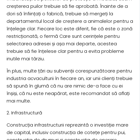
creșterea puilor trebuie să fie aprobată. Înainte de a
dori să înființați o fabrică, trebuie să mergeți la
departamentul local de creștere a animalelor pentru a
înțelege clar. Fiecare loc este diferit, fie că este o zonă
restricționată, o fermă Care sunt cerințele pentru
selectarea adresei și așa mai departe, acestea
trebuie să fie înțelese clar pentru a evita probleme
inutile mai târziu.
În plus, multe țări au subvenții corespunzătoare pentru
industria acvaculturii în fiecare an, iar unii clienți trebuie
să spună în glumă că nu are nimic de-a face cu ei
înșiși, că nu este neapărat, este recomandat să aflați
mai multe.
2. Infrastructură
Construcția infrastructurii reprezintă o investiție mare
de capital, inclusiv construcția de cotețe pentru pui,
construcția de drumuri și construcția de energie