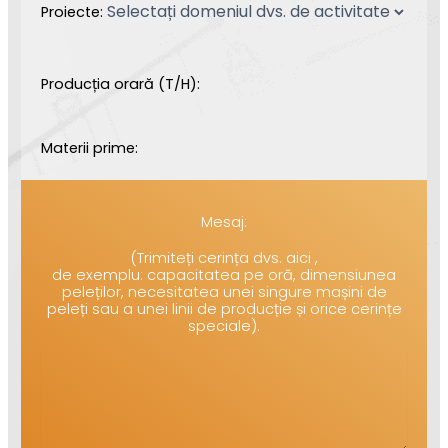
Proiecte:
Producția orară (T/H):
Materii prime:
Mesaj:
(Trimiteți cerința dvs. aici ,
de exemplu: capacitatea pe oră, dimensiunea
peleților, necesitatea unei singure mașini de
peleți sau a unei linii de producție și orice cerințe
speciale).