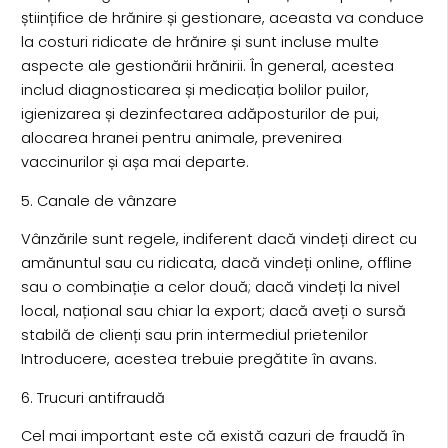
științifice de hrănire și gestionare, aceasta va conduce
la costuri ridicate de hrănire și sunt incluse multe
aspecte ale gestionării hrănirii. În general, acestea
includ diagnosticarea și medicația bolilor puilor,
igienizarea și dezinfectarea adăposturilor de pui,
alocarea hranei pentru animale, prevenirea
vaccinurilor și așa mai departe.
5. Canale de vânzare
Vânzările sunt regele, indiferent dacă vindeți direct cu
amănuntul sau cu ridicata, dacă vindeți online, offline
sau o combinație a celor două; dacă vindeți la nivel
local, național sau chiar la export; dacă aveți o sursă
stabilă de clienți sau prin intermediul prietenilor
Introducere, acestea trebuie pregătite în avans.
6. Trucuri antifraudă
Cel mai important este că există cazuri de fraudă în