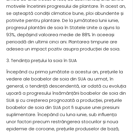
motivele încetinirii progresului de plantare. În acest an,
se așteaptă condiții climatice bune, ploi abundente și
potrivite pentru plantare. De la jumătatea lunii iunie,
progresul plantării de soia în Statele Unite a ajuns la
93%, depășind valoarea medie de 88% în aceeași
perioadă din ultimii cinci ani. Plantarea timpurie are
adesea un impact pozitiv asupra producției de soia.
3. Tendința prețului la soia în SUA
Începând cu prima jumătate a acestui an, prețurile la
vedere ale boabelor de soia din SUA au urmat, în
general, o tendință descendentă, iar odată cu evoluția
ușoară a progresului însămânțării boabelor de soia din
SUA și cu creșterea prognozată a producției, prețurile
boabelor de soia din SUA pot fi supuse unei presiuni
suplimentare. Începând cu luna iunie, sub influența
unor factori precum restrângerea stocurilor și noua
epidemie de coroane, prețurile produselor de bază,