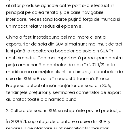
al altor produse agricole către port s-a efectuat în
principal pe calea ferată și pe căile navigabile
interioare, necesitând foarte puțină forță de muncă și
un impact relativ redus al epidemiei.
China a fost întotdeauna cel mai mare client al
exporturilor de soia din SUA și mai sunt mai mult de trei
luni până la recoltarea boabelor de soia din SUA în
noul trimestru. Cea mai importantă preocupare pentru
piața americană a boabelor de soia în 2020/21 este
modificarea achizițiilor clienților chinezi și a boabelor de
soia din SUA și Brazilia în această toamnă. Stocuri.
Progresul actual al însămânțărilor de soia din SUA,
tendințele prețurilor și semnarea comenzilor de export
au arătat toate o dinamică bună.
2. Cultura de soia în SUA și așteptările privind producția
În 2020/21, suprafața de plantare a soiei din SUA și
progresul de plantare sunt semnificativ mai mari