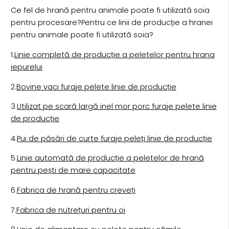
Ce fel de hrană pentru animale poate fi utilizată soia
pentru procesare?Pentru ce linii de producție a hranei
pentru animale poate fi utilizată soia?
1.
Linie completă de producție a peletelor pentru hrana
iepurelui
2.
Bovine vaci furaje pelete linie de producție
3.
Utilizat pe scară largă inel mor porc furaje pelete linie
de producție
4.
Pui de păsări de curte furaje peleți linie de producție
5.
Linie automată de producție a peletelor de hrană
pentru pești de mare capacitate
6.
Fabrica de hrană pentru creveți
7.
Fabrica de nutrețuri pentru oi