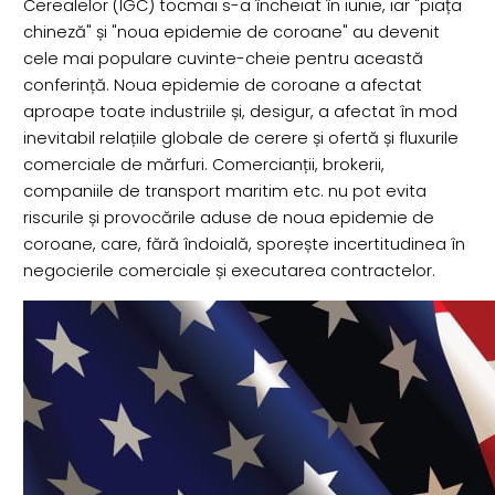
Cerealelor (IGC) tocmai s-a încheiat în iunie, iar "piața
chineză" și "noua epidemie de coroane" au devenit
cele mai populare cuvinte-cheie pentru această
conferință. Noua epidemie de coroane a afectat
aproape toate industriile și, desigur, a afectat în mod
inevitabil relațiile globale de cerere și ofertă și fluxurile
comerciale de mărfuri. Comercianții, brokerii,
companiile de transport maritim etc. nu pot evita
riscurile și provocările aduse de noua epidemie de
coroane, care, fără îndoială, sporește incertitudinea în
negocierile comerciale și executarea contractelor.