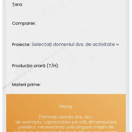
Țara:
Companie:
Proiecte:
Producția orară (T/H):
Materii prime:
Mesaj:
(Trimiteți cerința dvs. aici ,
de exemplu: capacitatea pe oră, dimensiunea
peleților, necesitatea unei singure mașini de
peleți sau a unei linii de producție și orice cerințe