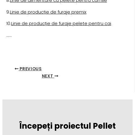
8.
Linie de alimentare cu pelete pentru cămile
9.
Linie de producție de furaje premix
10.
Linie de producție de furaje pelete pentru cai
......
PREVIOUS
NEXT
Începeți proiectul Pellet