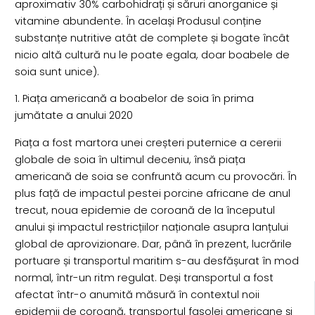
aproximativ 30% carbohidrați și săruri anorganice și
vitamine abundente. În același Produsul conține
substanțe nutritive atât de complete și bogate încât
nicio altă cultură nu le poate egala, doar boabele de
soia sunt unice).
1. Piața americană a boabelor de soia în prima
jumătate a anului 2020
Piața a fost martora unei creșteri puternice a cererii
globale de soia în ultimul deceniu, însă piața
americană de soia se confruntă acum cu provocări. În
plus față de impactul pestei porcine africane de anul
trecut, noua epidemie de coroană de la începutul
anului și impactul restricțiilor naționale asupra lanțului
global de aprovizionare. Dar, până în prezent, lucrările
portuare și transportul maritim s-au desfășurat în mod
normal, într-un ritm regulat. Deși transportul a fost
afectat într-o anumită măsură în contextul noii
epidemii de coroană, transportul fasolei americane și