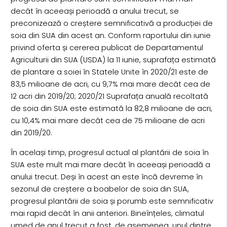
decât în aceeași perioadă a anului trecut, se
preconizează o creștere semnificativă a producției de
soia din SUA din acest an. Conform raportului din iunie
privind oferta și cererea publicat de Departamentul
Agriculturii din SUA (USDA) la 11 iunie, suprafața estimată
de plantare a soiei în Statele Unite în 2020/21 este de
83,5 milioane de acri, cu 9,7% mai mare decât cea de
12 acri din 2019/20; 2020/21 Suprafața anuală recoltată
de soia din SUA este estimată la 82,8 milioane de acri,
cu 10,4% mai mare decât cea de 75 milioane de acri
din 2019/20.
În același timp, progresul actual al plantării de soia în
SUA este mult mai mare decât în aceeași perioadă a
anului trecut. Deși în acest an este încă devreme în
sezonul de creștere a boabelor de soia din SUA,
progresul plantării de soia și porumb este semnificativ
mai rapid decât în anii anteriori. Bineînțeles, climatul
umed de anul trecut a fost, de asemenea, unul dintre