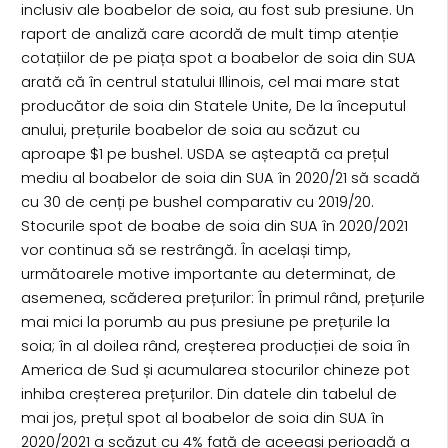
inclusiv ale boabelor de soia, au fost sub presiune. Un
raport de analiză care acordă de mult timp atenție
cotațiilor de pe piața spot a boabelor de soia din SUA
arată că în centrul statului Illinois, cel mai mare stat
producător de soia din Statele Unite, De la începutul
anului, prețurile boabelor de soia au scăzut cu
aproape $1 pe bushel. USDA se așteaptă ca prețul
mediu al boabelor de soia din SUA în 2020/21 să scadă
cu 30 de cenți pe bushel comparativ cu 2019/20.
Stocurile spot de boabe de soia din SUA în 2020/2021
vor continua să se restrângă. În același timp,
următoarele motive importante au determinat, de
asemenea, scăderea prețurilor: În primul rând, prețurile
mai mici la porumb au pus presiune pe prețurile la
soia; în al doilea rând, creșterea producției de soia în
America de Sud și acumularea stocurilor chineze pot
inhiba creșterea prețurilor. Din datele din tabelul de
mai jos, prețul spot al boabelor de soia din SUA în
2020/2021 a scăzut cu 4% față de aceeași perioadă a