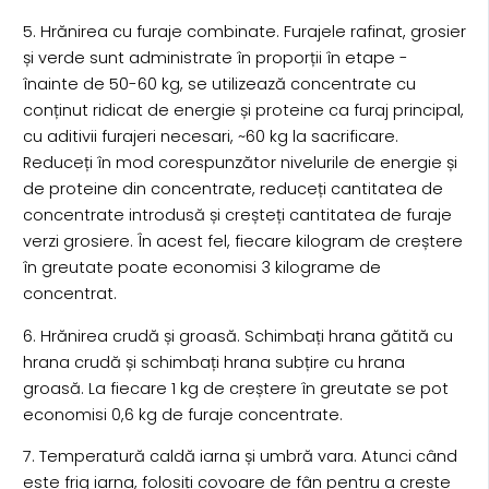
5. Hrănirea cu furaje combinate. Furajele rafinat, grosier
și verde sunt administrate în proporții în etape -
înainte de 50-60 kg, se utilizează concentrate cu
conținut ridicat de energie și proteine ca furaj principal,
cu aditivii furajeri necesari, ~60 kg la sacrificare.
Reduceți în mod corespunzător nivelurile de energie și
de proteine din concentrate, reduceți cantitatea de
concentrate introdusă și creșteți cantitatea de furaje
verzi grosiere. În acest fel, fiecare kilogram de creștere
în greutate poate economisi 3 kilograme de
concentrat.
6. Hrănirea crudă și groasă. Schimbați hrana gătită cu
hrana crudă și schimbați hrana subțire cu hrana
groasă. La fiecare 1 kg de creștere în greutate se pot
economisi 0,6 kg de furaje concentrate.
7. Temperatură caldă iarna și umbră vara. Atunci când
este frig iarna, folosiți covoare de fân pentru a crește