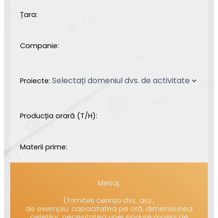
Țara:
Companie:
Proiecte:
Producția orară (T/H):
Materii prime:
Mesaj:
(Trimiteți cerința dvs. aici ,
de exemplu: capacitatea pe oră, dimensiunea
peleților, necesitatea unei singure mașini de