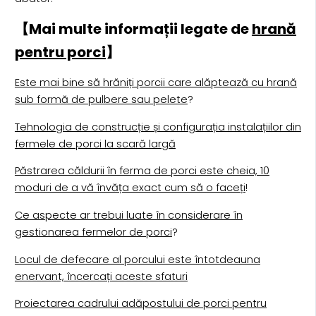
【Mai multe informații legate de
hrană
pentru porci
】
Este mai bine să hrăniți porcii care alăptează cu hrană
sub formă de pulbere sau pelete
?
Tehnologia de construcție și configurația instalațiilor din
fermele de porci la scară largă
Păstrarea căldurii în ferma de porci este cheia, 10
moduri de a vă învăța exact cum să o faceți
!
Ce aspecte ar trebui luate în considerare în
gestionarea fermelor de porci
?
Locul de defecare al porcului este întotdeauna
enervant, încercați aceste sfaturi
Proiectarea cadrului adăpostului de porci pentru