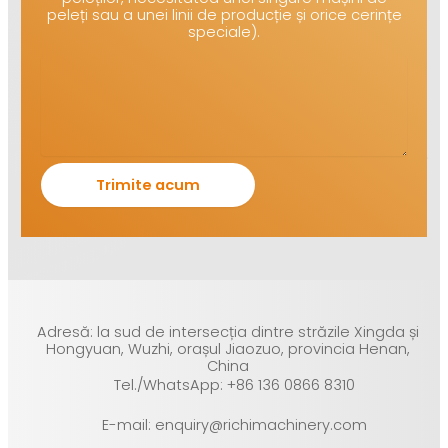
peleți sau a unei linii de producție și orice cerințe
speciale).
Adresă: la sud de intersecția dintre străzile Xingda și
Hongyuan, Wuzhi, orașul Jiaozuo, provincia Henan,
China
Tel./WhatsApp: +86 136 0866 8310
E-mail: enquiry@richimachinery.com