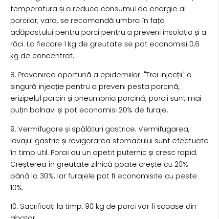
temperatura și a reduce consumul de energie al
porcilor; vara, se recomandă umbra în fața
adăpostului pentru porci pentru a preveni insolația și a
răci. La fiecare 1 kg de greutate se pot economisi 0,6
kg de concentrat.
8. Prevenirea oportună a epidemiilor. "Trei injecții" o
singură injecție pentru a preveni pesta porcină,
erizipelul porcin și pneumonia porcină, porcii sunt mai
puțin bolnavi și pot economisi 20% de furaje.
9. Vermifugare și spălături gastrice. Vermifugarea,
lavajul gastric și revigorarea stomacului sunt efectuate
în timp util. Porcii au un apetit puternic și cresc rapid.
Creșterea în greutate zilnică poate crește cu 20%
până la 30%, iar furajele pot fi economisite cu peste
10%.
10. Sacrificați la timp. 90 kg de porci vor fi scoase din
abator.