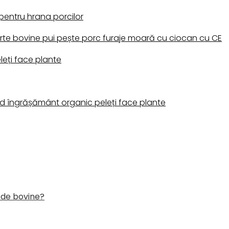
pentru hrana porcilor
rte bovine pui pește porc furaje moară cu ciocan cu CE
leți face plante
d îngrășământ organic peleți face plante
 de bovine?