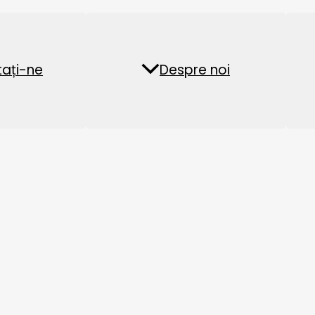
Fabrica de peleți din
Instalație de pel
ați-ne
ăți
Întrebări frecvente
Despre noi
biomasă
furaje acvatice