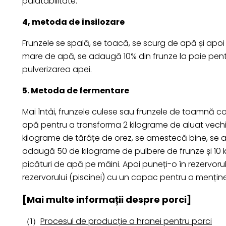
palatabilitate.
4, metoda de însilozare
Frunzele se spală, se toacă, se scurg de apă și apoi s
mare de apă, se adaugă 10% din frunze la paie pentr
pulverizarea apei.
5. Metoda de fermentare
Mai întâi, frunzele culese sau frunzele de toamnă c
apă pentru a transforma 2 kilograme de aluat vechi
kilograme de tărâțe de orez, se amestecă bine, se 
adaugă 50 de kilograme de pulbere de frunze și 10 k
picături de apă pe mâini. Apoi puneți-o în rezervorul
rezervorului (piscinei) cu un capac pentru a mențin
[Mai multe informații despre porci]
（1）
Procesul de producție a hranei pentru porci