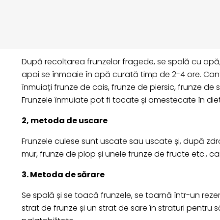
1. Metoda blisterului
După recoltarea frunzelor fragede, se spală cu apă,
apoi se înmoaie în apă curată timp de 2-4 ore. Can
înmuiați frunze de cais, frunze de piersic, frunze de
Frunzele înmuiate pot fi tocate și amestecate în diet
2, metoda de uscare
Frunzele culese sunt uscate sau uscate și, după zdrob
mur, frunze de plop și unele frunze de fructe etc., c
3. Metoda de sărare
Se spală și se toacă frunzele, se toarnă într-un rez
strat de frunze și un strat de sare în straturi pentr