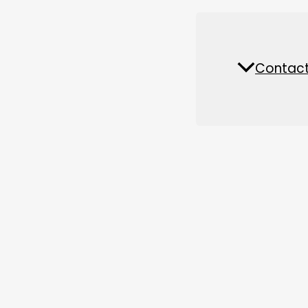
Piese de schimb și accesorii
Fabrică de hrană pentru
Contact
Nout
animale