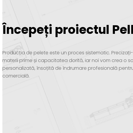
Începeți proiectul Pel
Producția de pelete este un proces sistematic. Precizaț
materii prime și capacitatea dorită, iar noi vom crea o so
personalizată, însoțită de îndrumare profesională pentr
comercială.