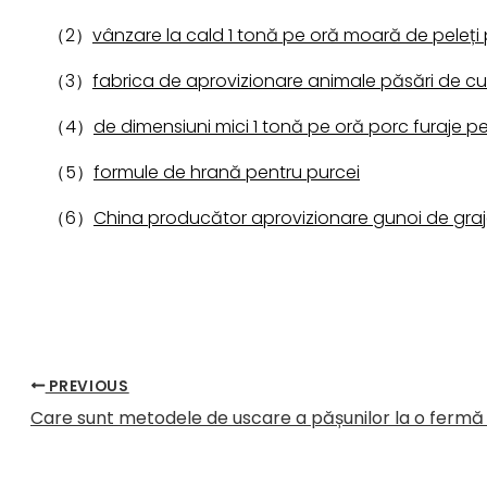
（2）
vânzare la cald 1 tonă pe oră moară de peleți 
（3）
fabrica de aprovizionare animale păsări de cu
（4）
de dimensiuni mici 1 tonă pe oră porc furaje pe
（5）
formule de hrană pentru purcei
（6）
China producător aprovizionare gunoi de graj
PREVIOUS
Care sunt metodele de uscare a pășunilor la o fermă