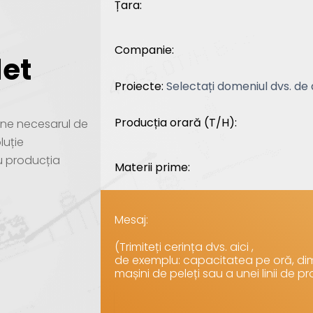
Țara:
Companie:
let
Proiecte:
Producția orară (T/H):
i-ne necesarul de
luție
u producția
Materii prime:
Mesaj:
(Trimiteți cerința dvs. aici ,
de exemplu: capacitatea pe oră, dim
mașini de peleți sau a unei linii de pr