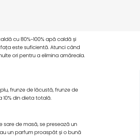
scaldă cu 80%~100% apă caldă și
ața este suficientă. Atunci când
multe ori pentru a elimina amăreala.
plu, frunze de lăcustă, frunze de
 10% din dieta totală.
 de sare de masă, se presează un
or, au un parfum proaspăt și o bună