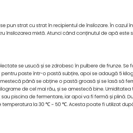
e pun strat cu strat în recipientul de însilozare. În cazul 
u însilozarea mixtă. Atunci când conținutul de apă este 
olectate se usucă și se zdrobesc în pulbere de frunze. Se
 pentru paste într-o pastă subțire, apoi se adaugă 5 kilo
amestecă până se obține o pastă groasă și se lasă să fer
ilograme de cel mai rău, și se amestecă bine. Umiditatea 
 sau piscina de fermentare, iar apoi va fi fermă și plină.
e temperatura la 30 ℃ ~ 50 ℃. Acesta poate fi utilizat du