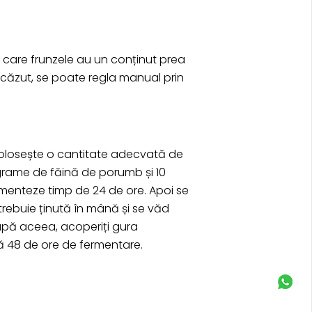
în care frunzele au un conținut prea
scăzut, se poate regla manual prin
 folosește o cantitate adecvată de
grame de făină de porumb și 10
menteze timp de 24 de ore. Apoi se
trebuie ținută în mână și se văd
 După aceea, acoperiți gura
pă 48 de ore de fermentare.