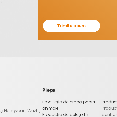
Piețe
Producția de hrană pentru
Producț
animale
Produc
a și Hongyuan, Wuzhi,
Producția de peleți din
pentru