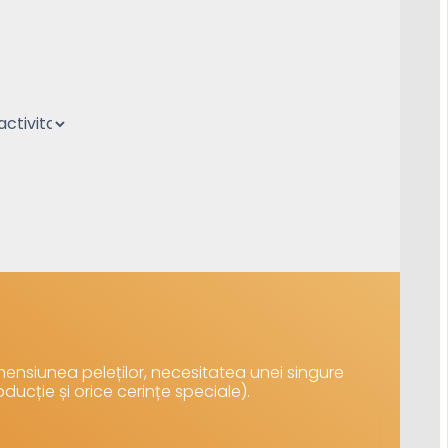
ensiunea peleților, necesitatea unei singure
oducție și orice cerințe speciale).