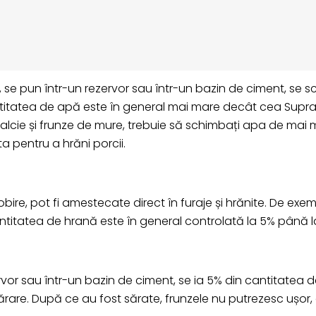
 se pun într-un rezervor sau într-un bazin de ciment, se 
titatea de apă este în general mai mare decât cea Supraf
 salcie și frunze de mure, trebuie să schimbați apa de mai 
a pentru a hrăni porcii.
ire, pot fi amestecate direct în furaje și hrănite. De exem
antitatea de hrană este în general controlată la 5% până la
ervor sau într-un bazin de ciment, se ia 5% din cantitatea
u sărare. După ce au fost sărate, frunzele nu putrezesc uș