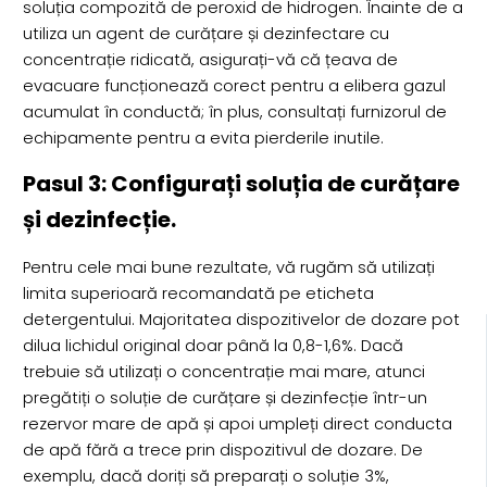
soluția compozită de peroxid de hidrogen. Înainte de a
utiliza un agent de curățare și dezinfectare cu
concentrație ridicată, asigurați-vă că țeava de
evacuare funcționează corect pentru a elibera gazul
acumulat în conductă; în plus, consultați furnizorul de
echipamente pentru a evita pierderile inutile.
Pasul 3: Configurați soluția de curățare
și dezinfecție.
Pentru cele mai bune rezultate, vă rugăm să utilizați
limita superioară recomandată pe eticheta
detergentului. Majoritatea dispozitivelor de dozare pot
dilua lichidul original doar până la 0,8-1,6%. Dacă
trebuie să utilizați o concentrație mai mare, atunci
pregătiți o soluție de curățare și dezinfecție într-un
rezervor mare de apă și apoi umpleți direct conducta
de apă fără a trece prin dispozitivul de dozare. De
exemplu, dacă doriți să preparați o soluție 3%,