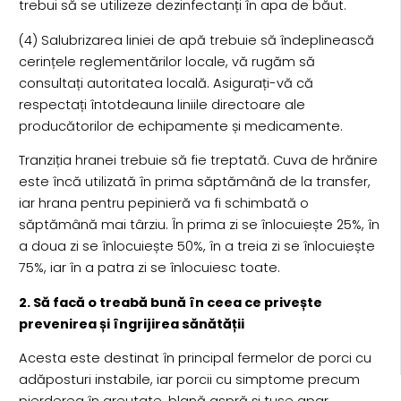
trebui să se utilizeze dezinfectanți în apa de băut.
(4) Salubrizarea liniei de apă trebuie să îndeplinească
cerințele reglementărilor locale, vă rugăm să
consultați autoritatea locală. Asigurați-vă că
respectați întotdeauna liniile directoare ale
producătorilor de echipamente și medicamente.
Tranziția hranei trebuie să fie treptată. Cuva de hrănire
este încă utilizată în prima săptămână de la transfer,
iar hrana pentru pepinieră va fi schimbată o
săptămână mai târziu. În prima zi se înlocuiește 25%, în
a doua zi se înlocuiește 50%, în a treia zi se înlocuiește
75%, iar în a patra zi se înlocuiesc toate.
2. Să facă o treabă bună în ceea ce privește
prevenirea și îngrijirea sănătății
Acesta este destinat în principal fermelor de porci cu
adăposturi instabile, iar porcii cu simptome precum