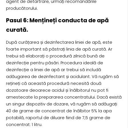
agent de detartrare, urmați recomandările
producătorului.
Pasul 6: Mențineți conducta de apă
curată.
După curățarea și dezinfectarea liniei de apă, este
foarte important să păstrați linia de apă curată. Ar
trebui să elaborați o procedură zilnică bună de
dezinfecție pentru păsări. Procedura ideală de
dezinfecție a liniei de apă ar trebui să includă
adăugarea de dezinfectant și acidulant. Vă rugăm să
rețineți că această procedură necesită două
dozatoare deoarece acidul și înălbitorul nu pot fi
amestecate la prepararea concentratului. Dacă există
un singur dispozitiv de dozare, vă rugăm să adăugați
40 de grame de concentrat de înălbitor 5% la apa
potabilă, raportul de diluare fiind de 7,5 grame de
concentrat: 1 litru.