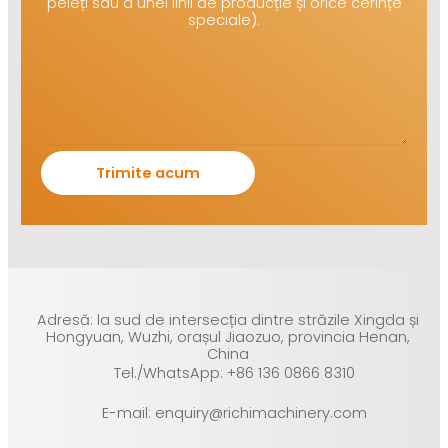
peleți sau a unei linii de producție și orice cerințe
speciale).
Adresă: la sud de intersecția dintre străzile Xingda și
Hongyuan, Wuzhi, orașul Jiaozuo, provincia Henan,
China
Tel./WhatsApp: +86 136 0866 8310
E-mail: enquiry@richimachinery.com