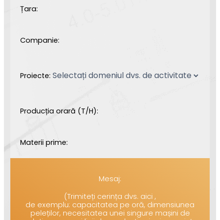
Țara:
Companie:
Proiecte:
Producția orară (T/H):
Materii prime:
Mesaj:
(Trimiteți cerința dvs. aici ,
de exemplu: capacitatea pe oră, dimensiunea
peleților, necesitatea unei singure mașini de