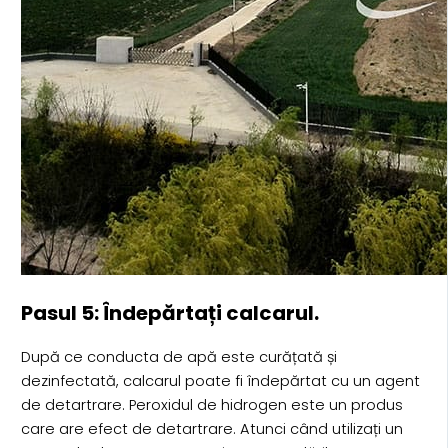
Pasul 5: Îndepărtați calcarul.
După ce conducta de apă este curățată și
dezinfectată, calcarul poate fi îndepărtat cu un agent
de detartrare. Peroxidul de hidrogen este un produs
care are efect de detartrare. Atunci când utilizați un