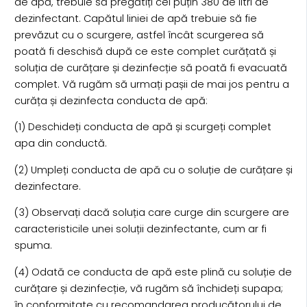
de apă, trebuie să pregătiți cel puțin 380 de litri de
dezinfectant. Capătul liniei de apă trebuie să fie
prevăzut cu o scurgere, astfel încât scurgerea să
poată fi deschisă după ce este complet curățată și
soluția de curățare și dezinfecție să poată fi evacuată
complet. Vă rugăm să urmați pașii de mai jos pentru a
curăța și dezinfecta conducta de apă:
(1) Deschideți conducta de apă și scurgeți complet
apa din conductă.
(2) Umpleți conducta de apă cu o soluție de curățare și
dezinfectare.
(3) Observați dacă soluția care curge din scurgere are
caracteristicile unei soluții dezinfectante, cum ar fi
spuma.
(4) Odată ce conducta de apă este plină cu soluție de
curățare și dezinfecție, vă rugăm să închideți supapa;
în conformitate cu recomandarea producătorului de