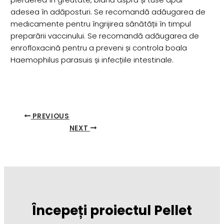
pierderea în greutate, blană aspră și tuse apar
adesea în adăposturi. Se recomandă adăugarea de
medicamente pentru îngrijirea sănătății în timpul
preparării vaccinului. Se recomandă adăugarea de
enrofloxacină pentru a preveni și controla boala
Haemophilus parasuis și infecțiile intestinale.
PREVIOUS
NEXT
Începeți proiectul Pellet