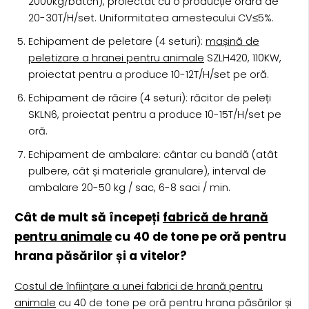
2000kg/batch), proiectat cu o producție orară de
20-30T/H/set. Uniformitatea amestecului CV≤5%.
Echipament de peletare (4 seturi):
mașină de
peletizare a hranei pentru animale
SZLH420, 110KW,
proiectat pentru a produce 10-12T/H/set pe oră.
Echipament de răcire (4 seturi): răcitor de peleți
SKLN6, proiectat pentru a produce 10-15T/H/set pe
oră.
Echipament de ambalare: cântar cu bandă (atât
pulbere, cât și materiale granulare), interval de
ambalare 20-50 kg / sac, 6-8 saci / min.
Cât de mult să începeți
fabrică de hrană
pentru animale
cu 40 de tone pe oră pentru
hrana păsărilor și a vitelor?
Costul de înființare a unei fabrici de hrană pentru
animale
cu 40 de tone pe oră pentru hrana păsărilor și