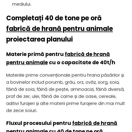
mediului.
Completați 40 de tone pe oră
fabrică de hrană pentru animale
proiectarea planului
Materie primă pentru
fabrică de hrană
pentru animale
cu o capacitate de 40t/h
Materiile prime convenționale pentru hrana păsărilor și
a bovinelor includ porumb, grâu, orz, ovăz, sorg, soia,
făină de soia, făină de pește, aminoacizi, făină diversă,
praf de zer, ulei, făină de carne și de oase, cereale,
aditivi furajeri și alte materii prime furajere din mai mult
de zece soiuri.
Fluxul procesului pentru
fabrică de hrană
pentru animale
cu 40 de tone pe oră