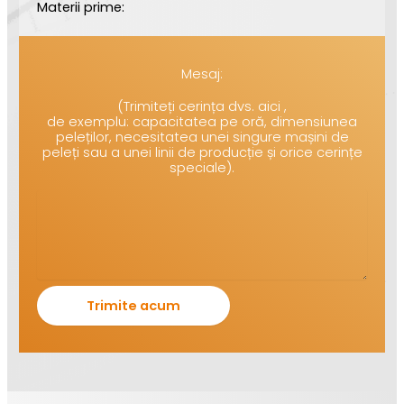
Materii prime:
Mesaj:
(Trimiteți cerința dvs. aici ,
de exemplu: capacitatea pe oră, dimensiunea
peleților, necesitatea unei singure mașini de
peleți sau a unei linii de producție și orice cerințe
speciale).