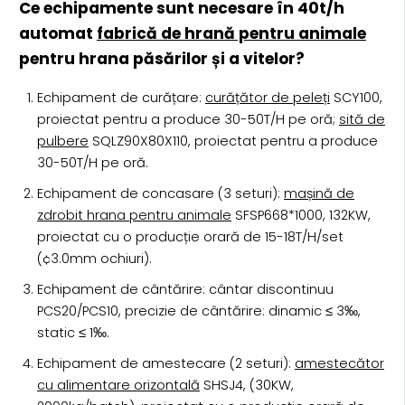
Ce echipamente sunt necesare în 40t/h
automat
fabrică de hrană pentru animale
pentru hrana păsărilor și a vitelor?
Echipament de curățare:
curățător de peleți
SCY100,
proiectat pentru a produce 30-50T/H pe oră;
sită de
pulbere
SQLZ90X80X110, proiectat pentru a produce
30-50T/H pe oră.
Echipament de concasare (3 seturi):
mașină de
zdrobit hrana pentru animale
SFSP668*1000, 132KW,
proiectat cu o producție orară de 15-18T/H/set
(¢3.0mm ochiuri).
Echipament de cântărire: cântar discontinuu
PCS20/PCS10, precizie de cântărire: dinamic ≤ 3‰,
static ≤ 1‰.
Echipament de amestecare (2 seturi):
amestecător
cu alimentare orizontală
SHSJ4, (30KW,