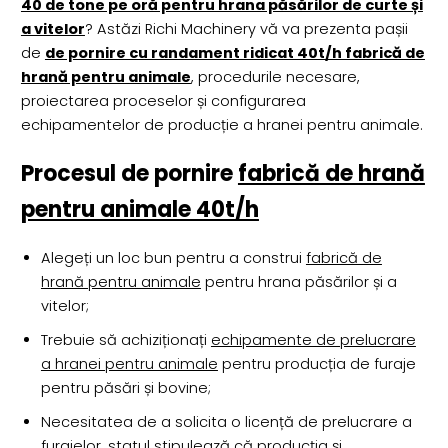
40 de tone pe oră pentru hrana păsărilor de curte și
a vitelor
? Astăzi Richi Machinery vă va prezenta pașii
de
de pornire cu randament ridicat 40t/h fabrică de
hrană pentru animale
, procedurile necesare,
proiectarea proceselor și configurarea
echipamentelor de producție a hranei pentru animale.
Procesul de pornire
fabrică de hrană
pentru animale 40t/h
Alegeți un loc bun pentru a construi
fabrică de
hrană pentru animale
pentru hrana păsărilor și a
vitelor;
Trebuie să achiziționați
echipamente de prelucrare
a hranei pentru animale
pentru producția de furaje
pentru păsări și bovine;
Necesitatea de a solicita o licență de prelucrare a
furajelor, statul stipulează că producția și