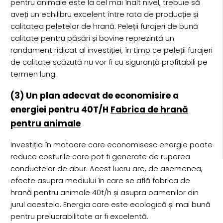
pentru animale este la cel mai înalt nivel, trebuie să
aveți un echilibru excelent între rata de producție și
calitatea peletelor de hrană. Peleții furajeri de bună
calitate pentru păsări și bovine reprezintă un
randament ridicat al investiției, în timp ce peleții furajeri
de calitate scăzută nu vor fi cu siguranță profitabili pe
termen lung.
(3) Un plan adecvat de economisire a
energiei pentru 40T/H
Fabrica de hrană
pentru animale
Investiția în motoare care economisesc energie poate
reduce costurile care pot fi generate de ruperea
conductelor de abur. Acest lucru are, de asemenea,
efecte asupra mediului în care se află fabrica de
hrană pentru animale 40t/h și asupra oamenilor din
jurul acesteia. Energia care este ecologică și mai bună
pentru prelucrabilitate ar fi excelentă.