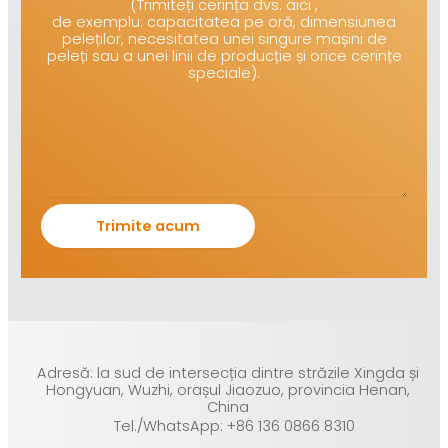
(Trimiteți cerința dvs. aici ,
de exemplu: capacitatea pe oră, dimensiunea
peleților, necesitatea unei singure mașini de
peleți sau a unei linii de producție și orice cerințe
speciale).
Adresă: la sud de intersecția dintre străzile Xingda și
Hongyuan, Wuzhi, orașul Jiaozuo, provincia Henan,
China
Tel./WhatsApp: +86 136 0866 8310