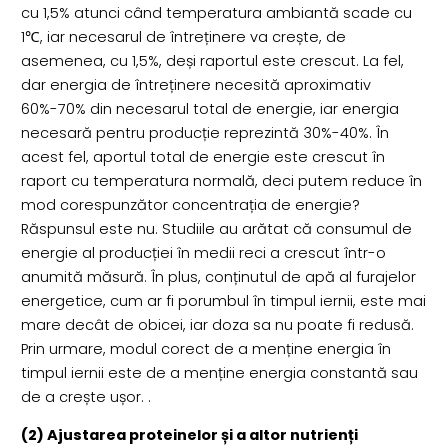
cu 1,5% atunci când temperatura ambiantă scade cu
1℃, iar necesarul de întreținere va crește, de
asemenea, cu 1,5%, deși raportul este crescut. La fel,
dar energia de întreținere necesită aproximativ
60%-70% din necesarul total de energie, iar energia
necesară pentru producție reprezintă 30%-40%. În
acest fel, aportul total de energie este crescut în
raport cu temperatura normală, deci putem reduce în
mod corespunzător concentrația de energie?
Răspunsul este nu. Studiile au arătat că consumul de
energie al producției în medii reci a crescut într-o
anumită măsură. În plus, conținutul de apă al furajelor
energetice, cum ar fi porumbul în timpul iernii, este mai
mare decât de obicei, iar doza sa nu poate fi redusă.
Prin urmare, modul corect de a menține energia în
timpul iernii este de a menține energia constantă sau
de a crește ușor. .
(2) Ajustarea proteinelor și a altor nutrienți