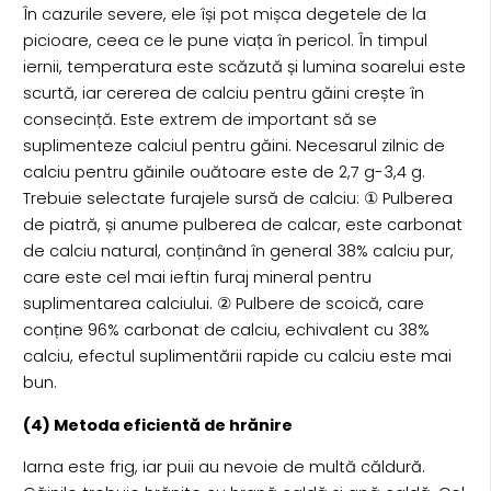
În cazurile severe, ele își pot mișca degetele de la
picioare, ceea ce le pune viața în pericol. În timpul
iernii, temperatura este scăzută și lumina soarelui este
scurtă, iar cererea de calciu pentru găini crește în
consecință. Este extrem de important să se
suplimenteze calciul pentru găini. Necesarul zilnic de
calciu pentru găinile ouătoare este de 2,7 g-3,4 g.
Trebuie selectate furajele sursă de calciu: ① Pulberea
de piatră, și anume pulberea de calcar, este carbonat
de calciu natural, conținând în general 38% calciu pur,
care este cel mai ieftin furaj mineral pentru
suplimentarea calciului. ② Pulbere de scoică, care
conține 96% carbonat de calciu, echivalent cu 38%
calciu, efectul suplimentării rapide cu calciu este mai
bun.
(4) Metoda eficientă de hrănire
Iarna este frig, iar puii au nevoie de multă căldură.