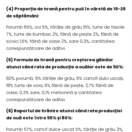
(4) Proporția de hrană pentru puii în vârstă de 15-25
de săptămâni:
Porumb 65%, orz 5%, tărâțe de grâu 15%, turte de fasole
7%, turte de bumbac 2%, făină de pește 2%, făină de
scoici 1,5%, făină de oase 2%, sare 0,3%, cantitatea
corespunzătoare de aditivi.
(5) Formula de hrană pentru creșterea găinilor
atunci când rata de producție a ouălor este de 50%:
60% porumb, 6% tărâțe de grâu, 6% cartofi dulci uscați,
18% turte de soia, 6% făină de pește, 2,7% făină de
oase, 0,3% sare, 0,1% metionină și cantitatea
corespunzătoare de aditivi.
(6) Raportul de hrănire atunci când rata producției
de ouă este între 55% și 80%:
Porumb 57%, cartof dulce uscat 5%, tărâțe de grâu 3%,