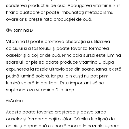
scăderea producției de ouă. Adăugarea vitaminei E în
hrana ouătoarelor poate îmbunătăți metabolismul
ovarelor și crește rata producției de ouă.
③Vitamina D
Vitamina D poate promova absorbția și utilizarea
calciului și a fosforului și poate favoriza formarea
oaselor și a cojilor de ouă. Principala sursă este lumina
soarelui, iar pielea poate produce vitamina D după
expunerea la razele ultraviolete din soare. Iarna, există
puțină lumină solară, iar puii din cuști nu pot primi
lumină solară în aer liber. Este important să se
suplimenteze vitamina D la timp.
④Calciu
Acesta poate favoriza creșterea și dezvoltarea
oaselor și formarea cojii ouălor. Găinile duc lipsă de
calciu și depun ouă cu coajă moale în cazurile ușoare.