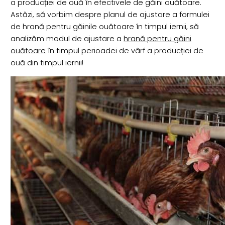
a producției de ouă în efectivele de găini ouătoare.
Astăzi, să vorbim despre planul de ajustare a formulei
de hrană pentru găinile ouătoare în timpul iernii, să
analizăm modul de ajustare a
hrană pentru găini
ouătoare
în timpul perioadei de vârf a producției de
ouă din timpul iernii!