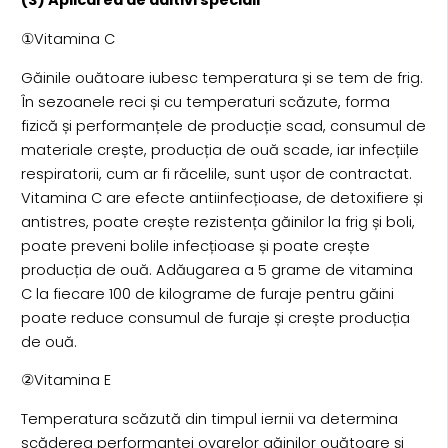
(3) Aplicarea de aditivi speciali
①Vitamina C
Găinile ouătoare iubesc temperatura și se tem de frig.
În sezoanele reci și cu temperaturi scăzute, forma
fizică și performanțele de producție scad, consumul de
materiale crește, producția de ouă scade, iar infecțiile
respiratorii, cum ar fi răcelile, sunt ușor de contractat.
Vitamina C are efecte antiinfecțioase, de detoxifiere și
antistres, poate crește rezistența găinilor la frig și boli,
poate preveni bolile infecțioase și poate crește
producția de ouă. Adăugarea a 5 grame de vitamina
C la fiecare 100 de kilograme de furaje pentru găini
poate reduce consumul de furaje și crește producția
de ouă.
②Vitamina E
Temperatura scăzută din timpul iernii va determina
scăderea performanței ovarelor găinilor ouătoare și