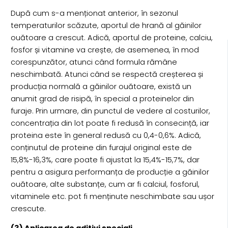
După cum s-a menționat anterior, în sezonul
temperaturilor scăzute, aportul de hrană al găinilor
ouătoare a crescut. Adică, aportul de proteine, calciu,
fosfor și vitamine va crește, de asemenea, în mod
corespunzător, atunci când formula rămâne
neschimbată. Atunci când se respectă creșterea și
producția normală a găinilor ouătoare, există un
anumit grad de risipă, în special a proteinelor din
furaje. Prin urmare, din punctul de vedere al costurilor,
concentrația din lot poate fi redusă în consecință, iar
proteina este în general redusă cu 0,4-0,6%. Adică,
conținutul de proteine din furajul original este de
15,8%-16,3%, care poate fi ajustat la 15,4%-15,7%, dar
pentru a asigura performanța de producție a găinilor
ouătoare, alte substanțe, cum ar fi calciul, fosforul,
vitaminele etc. pot fi menținute neschimbate sau ușor
crescute.