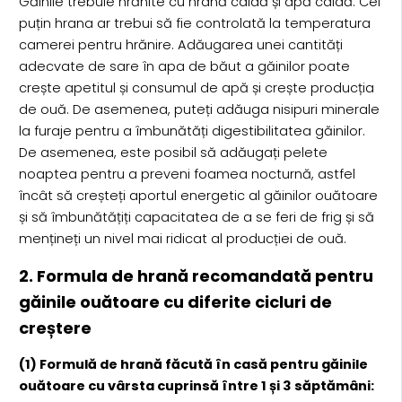
Găinile trebuie hrănite cu hrană caldă și apă caldă. Cel
puțin hrana ar trebui să fie controlată la temperatura
camerei pentru hrănire. Adăugarea unei cantități
adecvate de sare în apa de băut a găinilor poate
crește apetitul și consumul de apă și crește producția
de ouă. De asemenea, puteți adăuga nisipuri minerale
la furaje pentru a îmbunătăți digestibilitatea găinilor.
De asemenea, este posibil să adăugați pelete
noaptea pentru a preveni foamea nocturnă, astfel
încât să creșteți aportul energetic al găinilor ouătoare
și să îmbunătățiți capacitatea de a se feri de frig și să
mențineți un nivel mai ridicat al producției de ouă.
2. Formula de hrană recomandată pentru
găinile ouătoare cu diferite cicluri de
creștere
(1) Formulă de hrană făcută în casă pentru găinile
ouătoare cu vârsta cuprinsă între 1 și 3 săptămâni: