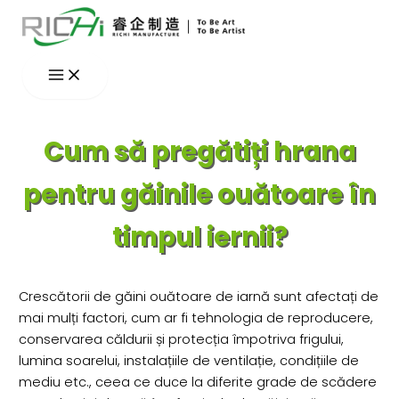
Skip
to
content
Cum să pregătiți hrana
pentru găinile ouătoare în
timpul iernii?
Crescătorii de găini ouătoare de iarnă sunt afectați de
mai mulți factori, cum ar fi tehnologia de reproducere,
conservarea căldurii și protecția împotriva frigului,
lumina soarelui, instalațiile de ventilație, condițiile de
mediu etc., ceea ce duce la diferite grade de scădere