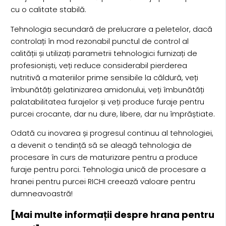
cu o calitate stabilă.
Tehnologia secundară de prelucrare a peletelor, dacă
controlați în mod rezonabil punctul de control al
calității și utilizați parametrii tehnologici furnizați de
profesioniști, veți reduce considerabil pierderea
nutritivă a materiilor prime sensibile la căldură, veți
îmbunătăți gelatinizarea amidonului, veți îmbunătăți
palatabilitatea furajelor și veți produce furaje pentru
purcei crocante, dar nu dure, libere, dar nu împrăștiate.
Odată cu inovarea și progresul continuu al tehnologiei,
a devenit o tendință să se aleagă tehnologia de
procesare în curs de maturizare pentru a produce
furaje pentru porci. Tehnologia unică de procesare a
hranei pentru purcei RICHI creează valoare pentru
dumneavoastră!
[Mai multe informații despre hrana pentru