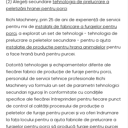
(2) Alegeți secundare
tehnologia de prelucrare a
peletizării hranei pentru porci
Richi Machinery, prin 25 de ani de experiență de servicii
pentru mii de
instalații de fabricare a furajelor pentru
porci
, a explorat un set de tehnologii - tehnologia de
prelucrare a peletelor secundare - pentru a ajuta
instalație de producție pentru hrana animalelor
pentru
a face hrană bună pentru purcei.
Datorită tehnologiei și echipamentelor diferite ale
fiecărei fabrici de producție de furaje pentru porci,
personalul de servicii tehnice profesionale Richi
Machinery va formula un set de parametri tehnologici
secundari riguroși în conformitate cu condițiile
specifice ale fiecărei întreprinderi pentru fiecare punct
de control al calității procesului de producție a
peletelor de furaje pentru purcei și va oferi îndrumare
la fața locului pentru a ajuta fabricile de prelucrare a
furajelor pentru porci să producă furaje pentru purcei