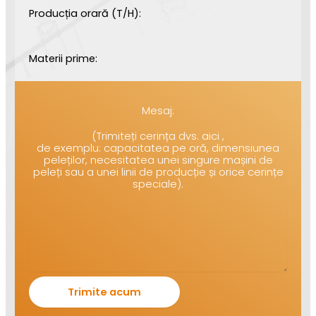
Producția orară (T/H):
Materii prime:
Mesaj:
(Trimiteți cerința dvs. aici ,
de exemplu: capacitatea pe oră, dimensiunea
peleților, necesitatea unei singure mașini de
peleți sau a unei linii de producție și orice cerințe
speciale).