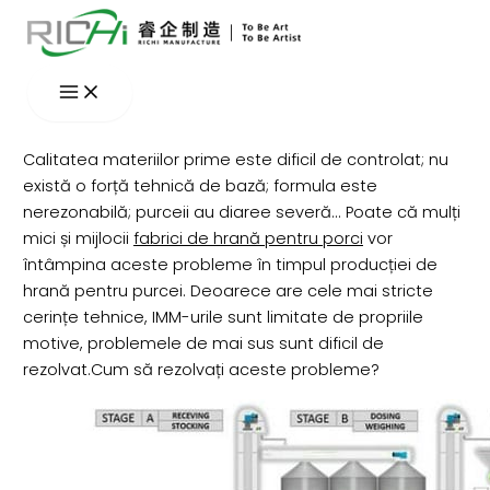
Skip
to
content
Calitatea materiilor prime este dificil de controlat; nu
există o forță tehnică de bază; formula este
nerezonabilă; purceii au diaree severă... Poate că mulți
mici și mijlocii
fabrici de hrană pentru porci
vor
întâmpina aceste probleme în timpul producției de
hrană pentru purcei. Deoarece are cele mai stricte
cerințe tehnice, IMM-urile sunt limitate de propriile
motive, problemele de mai sus sunt dificil de
rezolvat.Cum să rezolvați aceste probleme?