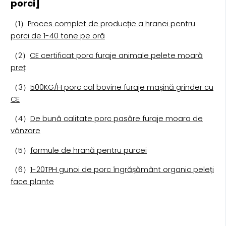
porci]
（1）
Proces complet de producție a hranei pentru
porci de 1-40 tone pe oră
（2）
CE certificat porc furaje animale pelete moară
preț
（3）
500KG/H porc cal bovine furaje mașină grinder cu
CE
（4）
De bună calitate porc pasăre furaje moara de
vânzare
（5）
formule de hrană pentru purcei
（6）
1-20TPH gunoi de porc îngrășământ organic peleți
face plante