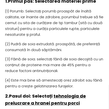
1.Primul pas: Selectarea materiei prime
(1) Porumb: Selectați porumb proaspăt de înaltă
calitate, iar înainte de zdrobire, porumbul trebuie să fie
cernut cu sita de curățare de tip tambur (sită cu două
straturi) pentru a curăța particulele rupte, particulele
nesaturate și praful.
(2) Pudră de soia extrudată: proaspătă, de preferință
consumată în două săptămâni.
(3) Făină de soia: selectați făină de soia decojită cu un
conținut de proteine mai mare de 45% pentru a
reduce factorii antinutriționali.
(4) Este mai bine să amestecați orez zdrobit sau făină
pentru a crește gelatinizarea furajelor.
2.Pasul doi: Selectați
tehnologia de
prelucrare a hranei pentru porci