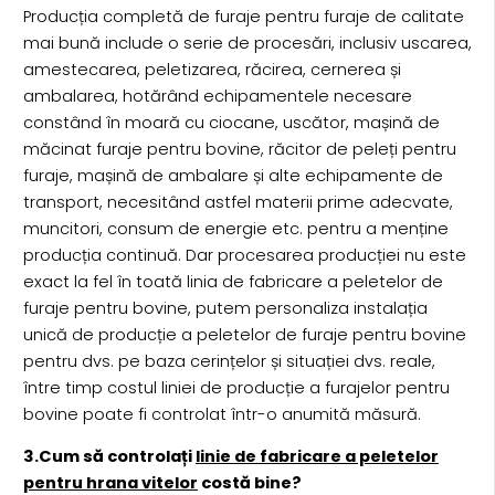
Producția completă de furaje pentru furaje de calitate
mai bună include o serie de procesări, inclusiv uscarea,
amestecarea, peletizarea, răcirea, cernerea și
ambalarea, hotărând echipamentele necesare
constând în moară cu ciocane, uscător, mașină de
măcinat furaje pentru bovine, răcitor de peleți pentru
furaje, mașină de ambalare și alte echipamente de
transport, necesitând astfel materii prime adecvate,
muncitori, consum de energie etc. pentru a menține
producția continuă. Dar procesarea producției nu este
exact la fel în toată linia de fabricare a peletelor de
furaje pentru bovine, putem personaliza instalația
unică de producție a peletelor de furaje pentru bovine
pentru dvs. pe baza cerințelor și situației dvs. reale,
între timp costul liniei de producție a furajelor pentru
bovine poate fi controlat într-o anumită măsură.
3.Cum să controlați
linie de fabricare a peletelor
pentru hrana vitelor
costă bine?