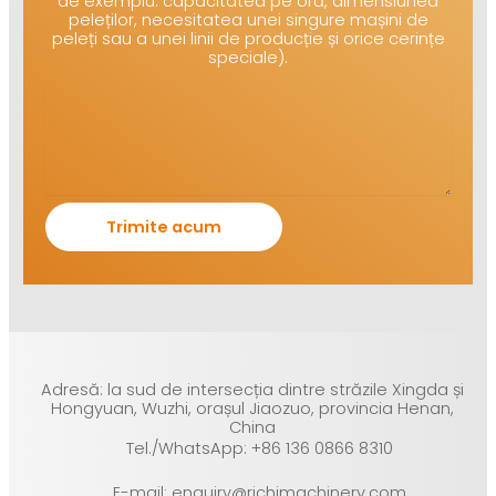
de exemplu: capacitatea pe oră, dimensiunea
peleților, necesitatea unei singure mașini de
peleți sau a unei linii de producție și orice cerințe
speciale).
Adresă: la sud de intersecția dintre străzile Xingda și
Hongyuan, Wuzhi, orașul Jiaozuo, provincia Henan,
China
Tel./WhatsApp: +86 136 0866 8310
E-mail: enquiry@richimachinery.com