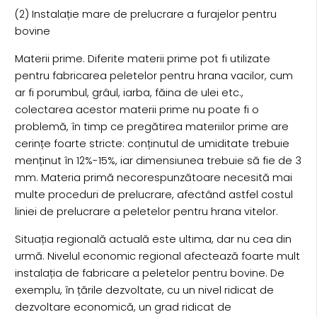
(2) Instalație mare de prelucrare a furajelor pentru
bovine
Materii prime. Diferite materii prime pot fi utilizate
pentru fabricarea peletelor pentru hrana vacilor, cum
ar fi porumbul, grâul, iarba, făina de ulei etc.,
colectarea acestor materii prime nu poate fi o
problemă, în timp ce pregătirea materiilor prime are
cerințe foarte stricte: conținutul de umiditate trebuie
menținut în 12%-15%, iar dimensiunea trebuie să fie de 3
mm. Materia primă necorespunzătoare necesită mai
multe proceduri de prelucrare, afectând astfel costul
liniei de prelucrare a peletelor pentru hrana vitelor.
Situația regională actuală este ultima, dar nu cea din
urmă. Nivelul economic regional afectează foarte mult
instalația de fabricare a peletelor pentru bovine. De
exemplu, în țările dezvoltate, cu un nivel ridicat de
dezvoltare economică, un grad ridicat de