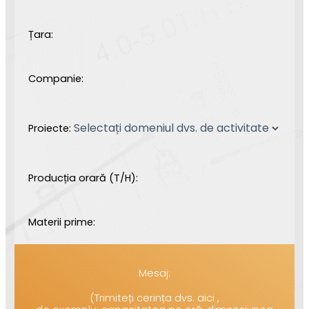
Țara:
Companie:
Proiecte:
Producția orară (T/H):
Materii prime:
Mesaj:
(Trimiteți cerința dvs. aici ,