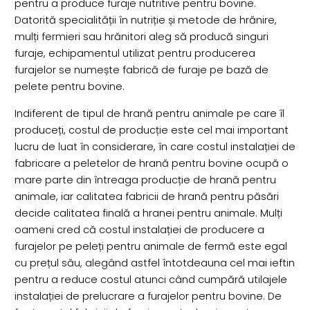
pentru a produce furaje nutritive pentru bovine.
Datorită specialității în nutriție și metode de hrănire,
mulți fermieri sau hrănitori aleg să producă singuri
furaje, echipamentul utilizat pentru producerea
furajelor se numește fabrică de furaje pe bază de
pelete pentru bovine.
Indiferent de tipul de hrană pentru animale pe care îl
produceți, costul de producție este cel mai important
lucru de luat în considerare, în care costul instalației de
fabricare a peletelor de hrană pentru bovine ocupă o
mare parte din întreaga producție de hrană pentru
animale, iar calitatea fabricii de hrană pentru păsări
decide calitatea finală a hranei pentru animale. Mulți
oameni cred că costul instalației de producere a
furajelor pe peleți pentru animale de fermă este egal
cu prețul său, alegând astfel întotdeauna cel mai ieftin
pentru a reduce costul atunci când cumpără utilajele
instalației de prelucrare a furajelor pentru bovine. De