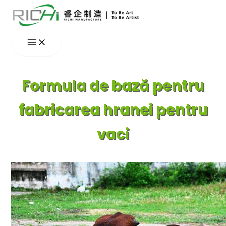
Skip
to
content
Formula de bază pentru
fabricarea hranei pentru
vaci