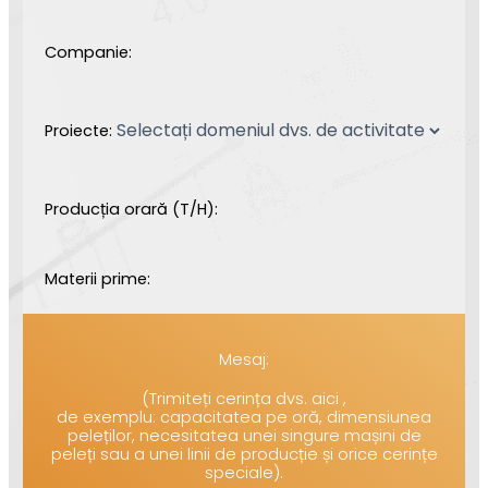
Companie:
Proiecte:
Producția orară (T/H):
Materii prime:
Mesaj:
(Trimiteți cerința dvs. aici ,
de exemplu: capacitatea pe oră, dimensiunea
peleților, necesitatea unei singure mașini de
peleți sau a unei linii de producție și orice cerințe
speciale).