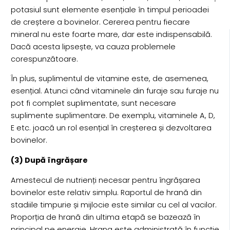
potasiul sunt elemente esențiale în timpul perioadei
de creștere a bovinelor. Cererea pentru fiecare
mineral nu este foarte mare, dar este indispensabilă.
Dacă acesta lipsește, va cauza problemele
corespunzătoare.
În plus, suplimentul de vitamine este, de asemenea,
esențial. Atunci când vitaminele din furaje sau furaje nu
pot fi complet suplimentate, sunt necesare
suplimente suplimentare. De exemplu, vitaminele A, D,
E etc. joacă un rol esențial în creșterea și dezvoltarea
bovinelor.
(3) După îngrășare
Amestecul de nutrienți necesar pentru îngrășarea
bovinelor este relativ simplu. Raportul de hrană din
stadiile timpurie și mijlocie este similar cu cel al vacilor.
Proporția de hrană din ultima etapă se bazează în
principal pe energie. Hrana este administrată în funcție