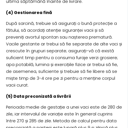
ultima săptămână înainte de livrare.
(4) Gestionarea fină
După sarcină, trebuie să asigurați o bună protecție a
fătului, să acordați atenție siguranței vacii și să
preveniți avortul spontan sau nașterea prematură.
Vacile gestante ar trebui să fie separate de alte vaci și
crescute în grupuri separate; asigurați-vă că există
suficient timp pentru a consuma furaje verzi grosiere;
apa potabilă, lumina și exercițiile fizice ar trebui să fie,
de asemenea, suficiente și trebuie să fie libere să se
miște timp de 3-4 ore pe zi pentru a menține corpul
vacii curat.
(5) Data preconizată a livrării
Perioada medie de gestație a unei vaci este de 280 de
zile, iar intervalul de variație este în general cuprins
între 270 și 285 de zile. Metoda de calcul pentru data
preconizată a nașterii este lunară plus 9 și zilnică plus