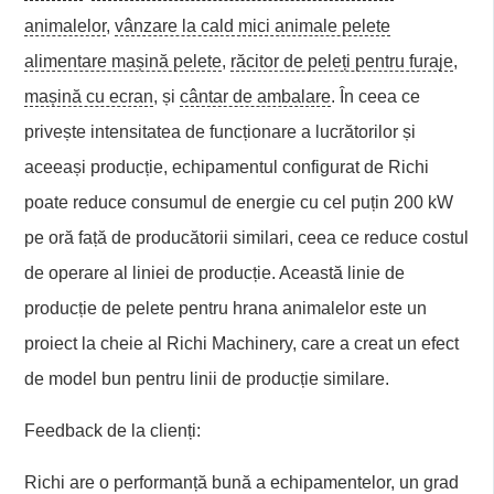
animalelor
,
vânzare la cald mici animale pelete
alimentare mașină pelete
,
răcitor de peleți pentru furaje
,
mașină cu ecran
, și
cântar de ambalare
. În ceea ce
privește intensitatea de funcționare a lucrătorilor și
aceeași producție, echipamentul configurat de Richi
poate reduce consumul de energie cu cel puțin 200 kW
pe oră față de producătorii similari, ceea ce reduce costul
de operare al liniei de producție. Această linie de
producție de pelete pentru hrana animalelor este un
proiect la cheie al Richi Machinery, care a creat un efect
de model bun pentru linii de producție similare.
Feedback de la clienți:
Richi are o performanță bună a echipamentelor, un grad