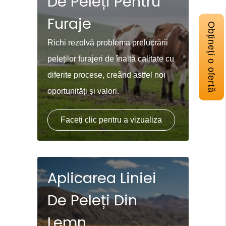
De Peleți Pentru
Furaje
Obțineți o ofertă
Richi rezolvă problema prelucrării
peleților furajeri de înaltă calitate cu
diferite procese, creând astfel noi
oportunități și valori.
Faceți clic pentru a vizualiza
Aplicarea Liniei
De Peleți Din
Lemn