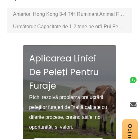
Anterior:
Hong Kong 3-4 T/H Ruminant Animal Feed Pellet Line
Următorul:
Capacitate de 1-2 tone pe oră Pui Feed Pellet Linie de prelucrare Proiect în Uzbekistan
Aplicarea Liniei
De Peleți Pentru
Furaje
Richi rezolvă problema prelucrării
peleților furajeri de înaltă calitate cu
diferite procese, creând astfel noi
oportunități și valori.