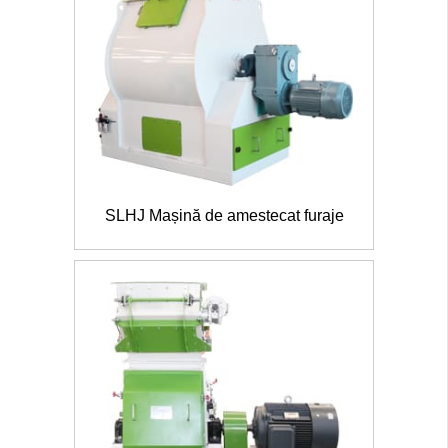
SLHJ Mașină de amestecat furaje