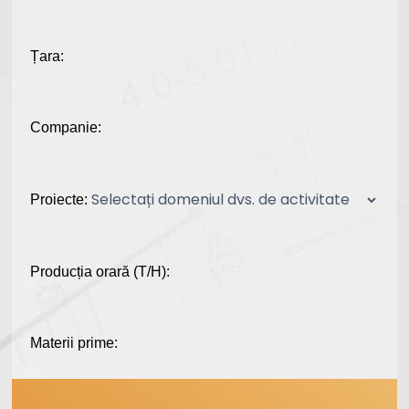
Țara:
Companie:
Proiecte:
Producția orară (T/H):
Materii prime: