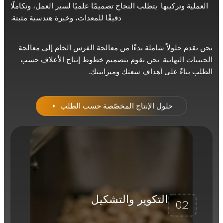
ية وتركيبها. يتطلب النجاح تصميمًا علميًا لسير العمل، وتكاملًا
دقيقًا للمعدات، وخبرة هندسية مثبتة.
دم حلولاً شاملة بدءًا من معالجة الفرس الخام إلى معالجة
ات النهائية. نحن نقوم بتصميم خطوط إنتاج الأعلاف حسب
بناءً على أهداف سعتك وميزانيتك.
حلول الإنتاج المخصّصة حسب الطلب
4
معالجة الحبيبات الجاهزة
03