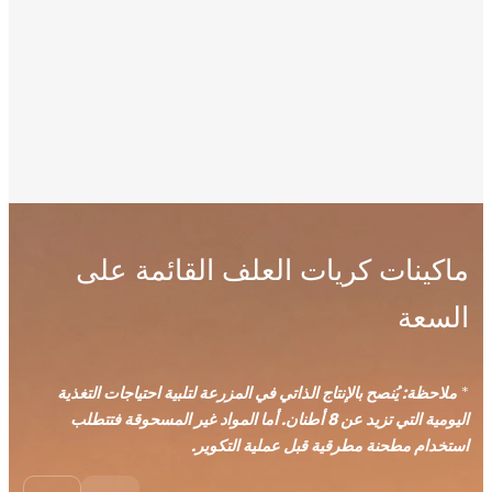
نات كريات العلف القائمة على
عة
ة: يُنصح بالإنتاج الذاتي في المزرعة لتلبية احتياجات التغذية
اليومية التي تزيد عن 8 أطنان. أما المواد غير المسحوقة فتتطلب
م مطحنة مطرقية قبل عملية التكوير.