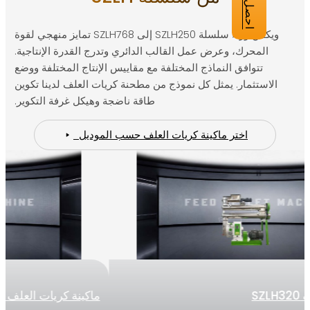
ويكمن وراء سلسلة SZLH250 إلى SZLH768 تمايز منهجي لقوة
المحرك، وعرض عمل القالب الدائري وتدرج القدرة الإنتاجية.
تتوافق النماذج المختلفة مع مقاييس الإنتاج المختلفة ووضع
استثمار. يمثل كل نموذج من مطحنة كريات العلف لدينا تكوين
طاقة ناضجة وهيكل غرفة التكوير.
اختر ماكينة كريات العلف حسب الموديل
ريات العلف SZLH350
ماكينة تكوي