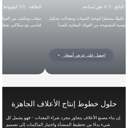
 5-6 طن/ساعة
الطاقة : 110 كيلو واط | الناتج : 10-12 طن/ساعة
مكيف من الفولاذ المقاوم للصدأ لمنع التلوث. تأتي بشكل
مع سكاكين تقطيع مزدوجة للتحكم الدقيق في طول الحبيبات.
استثنائية.
طويل الأم
احصل على عرض أسعار
ول خطوط إنتاج الأعلاف الجاهزة
اء مصنع الأعلاف يتجاوز مجرد شراء المعدات - فهو يشمل كل
شيء بدءًا من تخطيط المنشأة واختيار الماكينات إلى تصميم