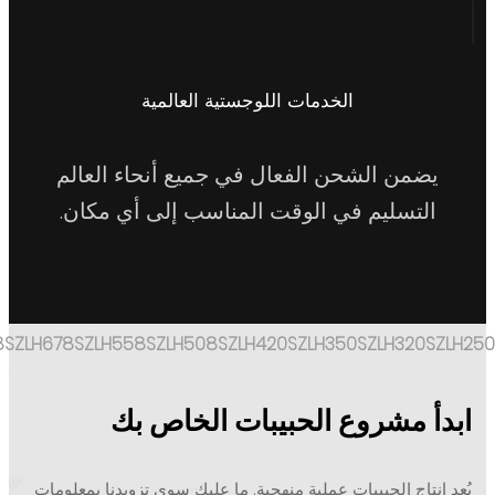
الخدمات اللوجستية العالمية
ضمن الشحن الفعال في جميع أنحاء العالم
لتسليم في الوقت المناسب إلى أي مكان.
SZLH768
SZLH678
SZLH558
SZLH508
SZLH420
SZLH350
SZLH320
 مشروع الحبيبات الخاص بك
نتاج الحبيبات عملية منهجية. ما عليك سوى تزويدنا بمعلومات