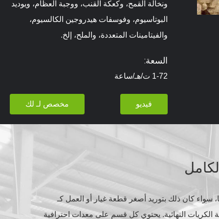
ونخالة القمح، وكعكة القنب، ووجبة العظام، ويوديد
البوتاسيوم، وفوسفات هيدروجين الكالسيوم،
والفيتامينات المتعددة، والملح، إلخ.
السعة:
1-72 ت/هـ/ساعة
فيديو
مخصص لـ لك
لكامل
اج لديك. في RICHI، نركز على الحلول التي تؤتي ثمارها، سواء كان ذلك بتوريد أصغر قطعة غيار أو العمل كـ
ئة الكريات النهائية. يحتوي كل قسم على معدات احترافية