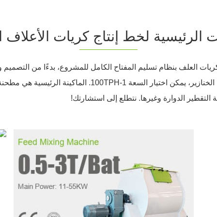
ت الرئيسية لخط إنتاج كريات الأعلاف ا
شركة RICHI خط إنتاج كريات العلف بنظام تسليم المفتاح الكامل للمشروع، بدءًا من
إنتاج علف الدجاج أو علف البقر أو علف الخنازير، يمكن اختيار ا
 آلة التقطير الدوارة وغيرها. نتطلع إلى استشارتك!