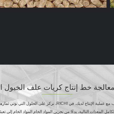
عالجة خط إنتاج كريات علف الخيول ا
تأتي حلولنا بتصميم معياري بحيث يمكنك تخصيصها لتتناسب مع عملية الإنت
 المعدات التالية، بدءًا من تخزين المواد الخام المواد الخام إلى تعب