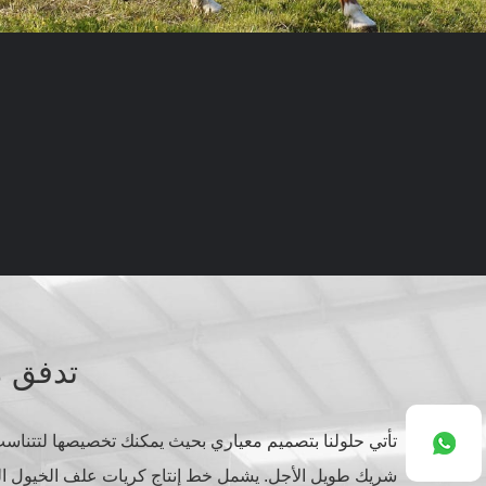
تدفق م
شريك طويل الأجل. يشمل خط إنتاج كريات علف الخيول الكامل