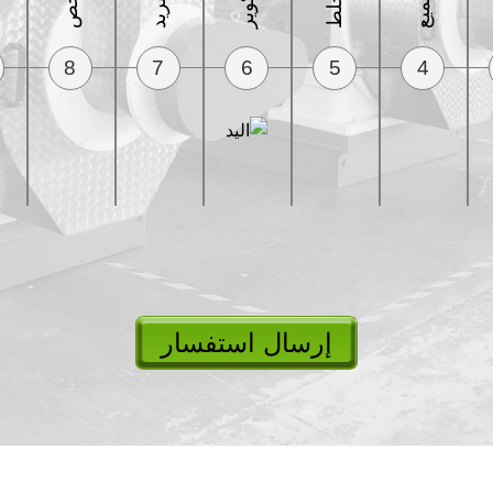
8
7
6
5
4
إرسال استفسار