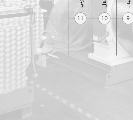
11
10
9