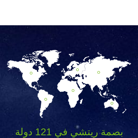
بصمة ريتشي في 121 دولة