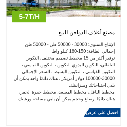
5-7T/H
مصنع أعلاف الدواجن للبيع
الإنتاج السنوي: 30000 - 50000 طن - 50000 طن
إجمالي الطاقة: 150-180 كيلو واط
توفير أكثر من 15 مخطط تصميم مختلف، التكوين
التلقائي، التكوين اليدوي التكوين ، التكوين القياسي ،
التكوين القياسي ، التكوين البسيط ، السعر الإجمالي
30000-100000 دولار أمريكي، هناك دائمًا واحد يمكن أن
يلبي احتياجاتك وميزانيتك.
مخطط الناقل، مخطط المصعد، مخطط حفرة الحفر،
هناك دائمًا ارتفاع وحجم يمكن أن يلبي مساحة ورشتك.
احصل على عرض
اعرف المزيد
أسعار