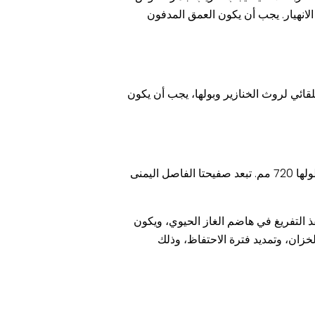
لانهيار. يجب أن يكون العمق المدفون
ائي لروث الخنازير وبولها، يجب أن يكون
① إضافة جدار قماشي متعرج على شكل ثمانية عند مدخل أنبوب التغذية في أسفل غرفة التخمير. يبلغ ارتفاع لوحة الفاصل 350 مم وطولها 720 مم. تبعد صفيحتا الفاصل اليمنى
ذ التفريغ في هاضم الغاز الحيوي، ويكون
ام للتخمير موزعة بالتساوي في الخزان، وتمديد فترة الاحتفاظ، وذلك