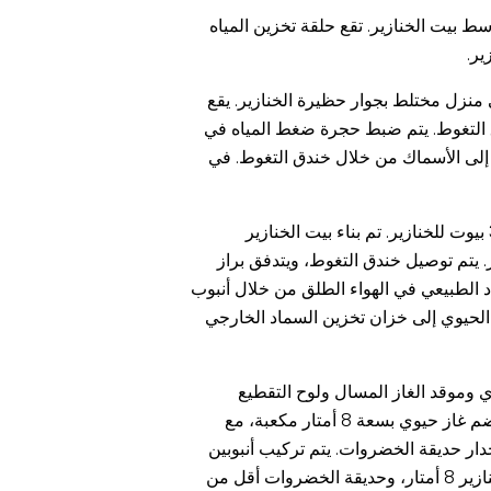
 بيت الخنازير. تقع حلقة تخزين المياه
ير.
حوالي 20 خنزيراً. تم بناء هاضم الغاز الحيوي في منزل مختلط بجوار حظيرة الخنازير. يقع
دق التغوط. يتم ضبط حجرة ضغط المياه في
 إلى الأسماك من خلال خندق التغوط. في
زريبة الخنازير الداخلية ثلاثية هضم الغاز الحيوي المدمج. وهو عبارة عن هاضم غاز حيوي جيد التجهيز بسعة 8 أمتار مكعبة. تمتلك الأسر 3 بيوت للخنازير. تم بناء بيت الخنازير
. يتم توصيل خندق التغوط، ويتدفق براز
سماد الطبيعي في الهواء الطلق من خلال أنبوب
 الحيوي إلى خزان تخزين السماد الخارجي
ي وموقد الغاز المسال ولوح التقطيع
والحوض والمغسلة والمسبح في المطبخ كلها مثبتة على الحائط بالقرب من النافذة. هاضم تفريغ صمام البوابة الداخلي للغاز الحيوي: هاضم غاز حيوي بسعة 8 أمتار مكعبة، مع
رب من الأرضية وجدار حديقة الخضروات. يتم تركيب أنبوبين
للتغذية. أحدهما متصل بخندق بيت الخنازير والآخر متصل بالمرحاض. التخمير من خزان التدفق. يبلغ عرض الأرضية الخارجية لحظيرة الخنازير 8 أمتار، وحديقة الخضروات أقل من