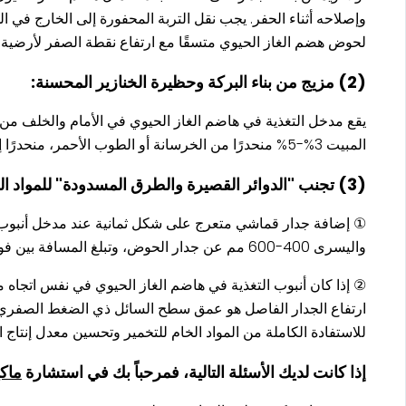
وإصلاحه أثناء الحفر. يجب نقل التربة المحفورة إلى الخارج في 
لحوض هضم الغاز الحيوي متسقًا مع ارتفاع نقطة الصفر لأرضية 
(2) مزيج من بناء البركة وحظيرة الخنازير المحسنة:
يقع مدخل التغذية في هاضم الغاز الحيوي في الأمام والخلف من 
المبيت 3%-5% منحدرًا من الخرسانة أو الطوب الأحمر، منحدرًا إلى أنبوب التغذية في هاضم الغاز الحيوي.
(3) تجنب "الدوائر القصيرة والطرق المسدودة" للمواد الخام للتخمير: عادة ما يتم استخدام طريقتين:
واليسرى 400-600 مم عن جدار الحوض، وتبلغ المسافة بين فوهة الحوض على شكل ثمانية في المنتصف 60 مم;
② إذا كان أنبوب التغذية في هاضم الغاز الحيوي في نفس اتجاه م
للاستفادة الكاملة من المواد الخام للتخمير وتحسين معدل إنتاج ا
إذا كانت لديك الأسئلة التالية، فمرحباً بك في استشارة
ماك