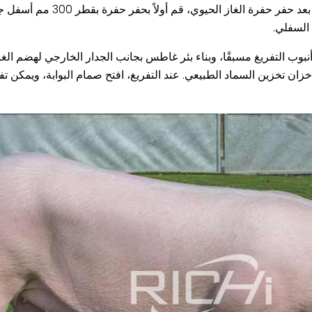
الأرضية بـ 2.6 متر، وخزان تخزين السماد
السفلي.
ق 2.3 متر على الأرض، ودفن أنبوب التفريغ مسبقًا، وبناء بئر غاطس بجانب الجدار الخارجي
في خزان تخزين السماد الطبيعي. عند التفريغ، افتح صمام البوابة، ويمكن 