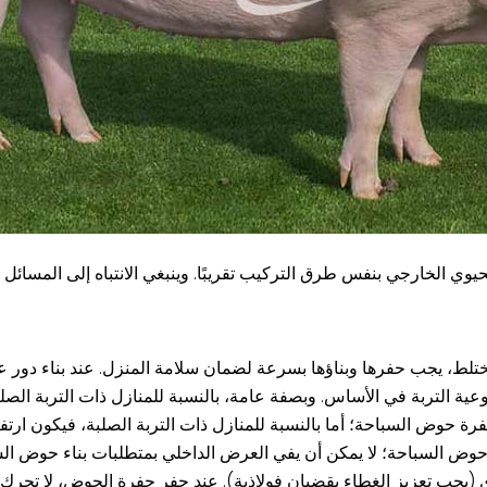
وي الخارجي بنفس طرق التركيب تقريبًا. وينبغي الانتباه إلى المسائل التال
مختلط، يجب حفرها وبناؤها بسرعة لضمان سلامة المنزل. عند بناء دور 
من الأساس لحفر حفرة حوض السباحة؛ لا يمكن أن يفي العرض الداخلي بمتطلبات بناء 
يوي (يجب تعزيز الغطاء بقضبان فولاذية). عند حفر حفرة الحوض، لا تحرك