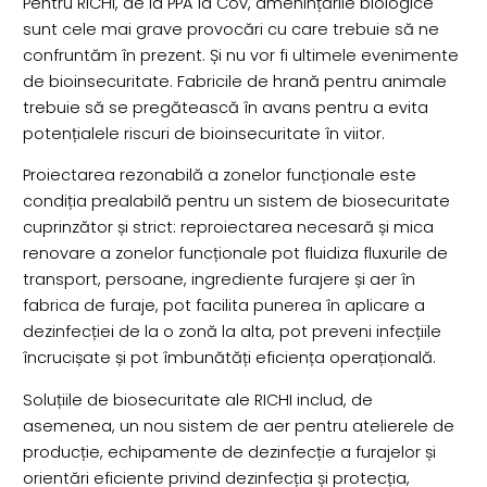
Pentru RICHI, de la PPA la Cov, amenințările biologice
sunt cele mai grave provocări cu care trebuie să ne
confruntăm în prezent. Și nu vor fi ultimele evenimente
de bioinsecuritate. Fabricile de hrană pentru animale
trebuie să se pregătească în avans pentru a evita
potențialele riscuri de bioinsecuritate în viitor.
Proiectarea rezonabilă a zonelor funcționale este
condiția prealabilă pentru un sistem de biosecuritate
cuprinzător și strict: reproiectarea necesară și mica
renovare a zonelor funcționale pot fluidiza fluxurile de
transport, persoane, ingrediente furajere și aer în
fabrica de furaje, pot facilita punerea în aplicare a
dezinfecției de la o zonă la alta, pot preveni infecțiile
încrucișate și pot îmbunătăți eficiența operațională.
Soluțiile de biosecuritate ale RICHI includ, de
asemenea, un nou sistem de aer pentru atelierele de
producție, echipamente de dezinfecție a furajelor și
orientări eficiente privind dezinfecția și protecția,