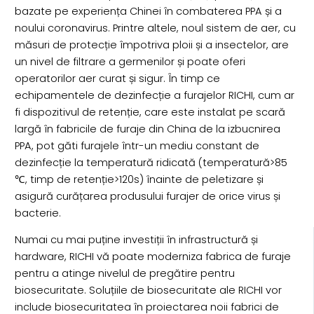
bazate pe experiența Chinei în combaterea PPA și a
noului coronavirus. Printre altele, noul sistem de aer, cu
măsuri de protecție împotriva ploii și a insectelor, are
un nivel de filtrare a germenilor și poate oferi
operatorilor aer curat și sigur. În timp ce
echipamentele de dezinfecție a furajelor RICHI, cum ar
fi dispozitivul de retenție, care este instalat pe scară
largă în fabricile de furaje din China de la izbucnirea
PPA, pot găti furajele într-un mediu constant de
dezinfecție la temperatură ridicată (temperatură>85
℃, timp de retenție>120s) înainte de peletizare și
asigură curățarea produsului furajer de orice virus și
bacterie.
Numai cu mai puține investiții în infrastructură și
hardware, RICHI vă poate moderniza fabrica de furaje
pentru a atinge nivelul de pregătire pentru
biosecuritate. Soluțiile de biosecuritate ale RICHI vor
include biosecuritatea în proiectarea noii fabrici de