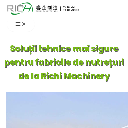
Skip
to
content
Soluții tehnice mai sigure
pentru fabricile de nutrețuri
de la Richi Machinery