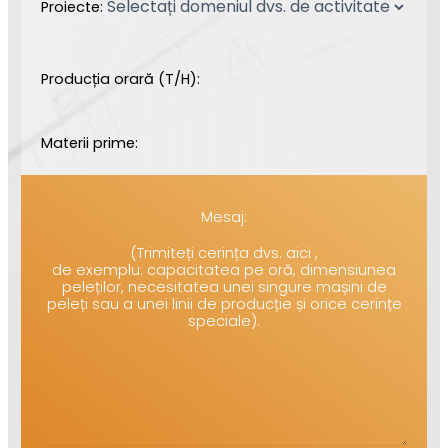
Proiecte:
Producția orară (T/H):
Materii prime:
Mesaj:
(Trimiteți cerința dvs. aici ,
de exemplu: capacitatea pe oră, dimensiunea
peleților, necesitatea unei singure mașini de
peleți sau a unei linii de producție și orice cerințe
speciale).