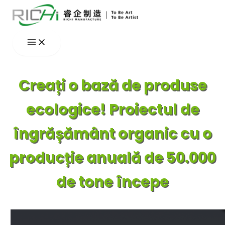
Skip
to
content
Creați o bază de produse
ecologice! Proiectul de
îngrășământ organic cu o
producție anuală de 50.000
de tone începe