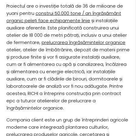
Proiectul are o investiție totală de 36 de milioane de
yuani pentru
construi 50.000 tone / an îngrășământ
organic peleți face echipamente linie
și instalațiile
auxiliare aferente. Este planificată construirea unui
atelier de 18 000 de metri pătrați, inclusiv a unui atelier
de fermentare,
prelucrarea îngrășămintelor organice
atelier, atelier de îmbătrânire, depozit de materii prime
și produse finite și vor fi asigurate instalații auxiliare,
cum ar fi alimentarea cu apă și canalizarea, încălzirea
și alimentarea cu energie electrică, iar instalațiile
auxiliare, cum ar fi clădirile de birouri, dormitoarele și
laboratoarele de analiză vor fi nou adăugate. Printre
acestea, RICHI a întreprins construcția prin contract
epc a tuturor atelierelor de prelucrare a
îngrășămintelor organice.
Compania client este un grup de întreprinderi agricole
moderne care integrează plantarea culturilor,
prelucrarea produselor agricole, cercetarea și