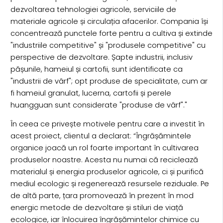
dezvoltarea tehnologiei agricole, serviciile de
materiale agricole și circulația afacerilor. Compania își
concentrează punctele forte pentru a cultiva și extinde
"industriile competitive" și "produsele competitive" cu
perspective de dezvoltare. Șapte industrii, inclusiv
pășunile, hameiul și cartofii, sunt identificate ca
"industrii de vârf"; opt produse de specialitate, cum ar
fi hameiul granulat, lucerna, cartofii și perele
huangguan sunt considerate "produse de vârf"."
În ceea ce privește motivele pentru care a investit în
acest proiect, clientul a declarat: “Îngrășămintele
organice joacă un rol foarte important în cultivarea
produselor noastre. Acesta nu numai că reciclează
materialul și energia produselor agricole, ci și purifică
mediul ecologic și regenerează resursele reziduale. Pe
de altă parte, țara promovează în prezent în mod
energic metode de dezvoltare și stiluri de viață
ecologice, iar înlocuirea îngrășămintelor chimice cu