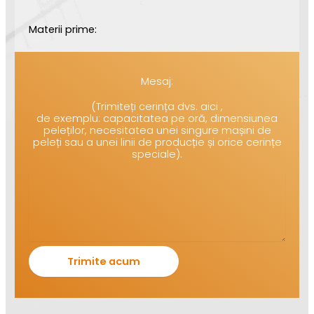
Materii prime:
Mesaj:
(Trimiteți cerința dvs. aici ,
de exemplu: capacitatea pe oră, dimensiunea
peleților, necesitatea unei singure mașini de
peleți sau a unei linii de producție și orice cerințe
speciale).