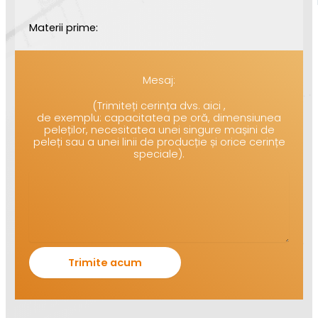
Materii prime:
Mesaj:
(Trimiteți cerința dvs. aici ,
de exemplu: capacitatea pe oră, dimensiunea
peleților, necesitatea unei singure mașini de
peleți sau a unei linii de producție și orice cerințe
speciale).