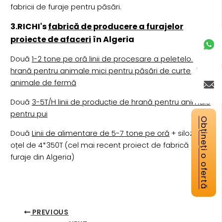
fabricii de furaje pentru păsări.
3.RICHI's
fabrică de producere a furajelor
proiecte de afaceri
în Algeria
Două
1-2 tone pe oră linii de procesare a peletelor de
hrană pentru animale mici pentru păsări de curte și
animale de fermă
Două
3-5T/H linii de producție de hrană pentru animale
pentru pui
Obțineți o ofertă
Două
Linii de alimentare de 5-7 tone pe oră
+ siloz de
oțel de 4*350T (cel mai recent proiect de fabrică de
furaje din Algeria)
PREVIOUS