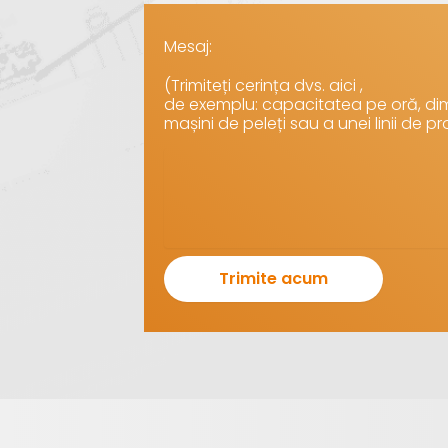
Mesaj:
(Trimiteți cerința dvs. aici ,
de exemplu: capacitatea pe oră, dim
mașini de peleți sau a unei linii de pr