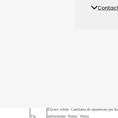
Fabrică de hrană pentru
Piese de schimb și accesorii
Contact
Nout
animale
Caracteristici ale
1000kg păsări de cur
1. amestecare moderată, uniformitate ridic
2.Short ciclu de amestecare, descărcare rap
3.Rotorul cu bandă spirală cu două căi este f
inelului.
4.Smooth transmisie, abraziune scăzută, în
5.Mai multe duze atomizate pot fi echipate
Eficace
volum
Cantitatea de amestecare
p
er
b
a
Tip
uniformitate
Putere
Viteza