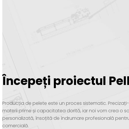
Începeți proiectul Pel
Producția de pelete este un proces sistematic. Precizaț
materii prime și capacitatea dorită, iar noi vom crea o so
personalizată, însoțită de îndrumare profesională pentr
comercială.