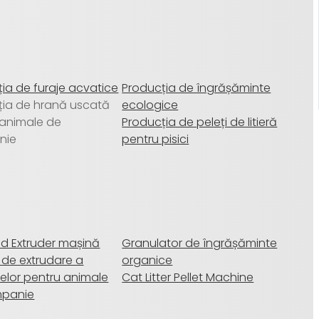
ia de furaje acvatice
Producția de îngrășăminte
ția de hrană uscată
ecologice
 animale de
Producția de peleți de litieră
nie
pentru pisici
ed Extruder mașină
Granulator de îngrășăminte
 de extrudare a
organice
elor pentru animale
Cat Litter Pellet Machine
mpanie