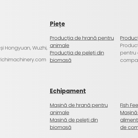
Piețe
Producția de hrană pentru
Producț
animale
Produc
a și Hongyuan, Wuzhi,
Producția de peleți din
pentru
@richimachinery.com
biomasă
compa
Echipament
Mașină de hrană pentru
Fish Fe
animale
Mașină
Mașină de peleți din
aliment
biomasă
de co