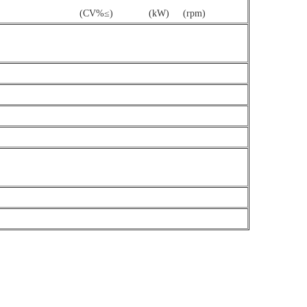
s)
(CV%≤)
(k
W
)
(rpm)