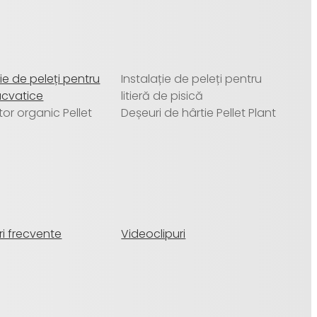
ție de peleți pentru
Instalație de peleți pentru
acvatice
litieră de pisică
ator organic Pellet
Deșeuri de hârtie Pellet Plant
ri frecvente
Videoclipuri