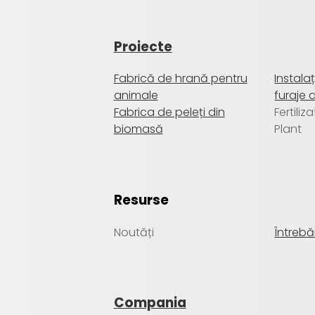
Proiecte
Fabrică de hrană pentru
Instala
animale
furaje 
Fabrica de peleți din
Fertiliz
biomasă
Plant
Resurse
Noutăți
Întrebă
Compania