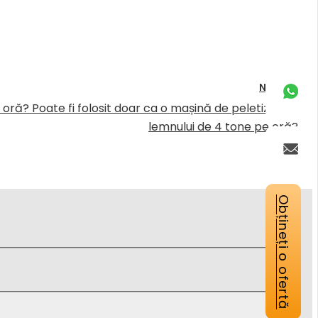
NEXT
oră? Poate fi folosit doar ca o mașină de peletizare a
lemnului de 4 tone pe oră?
Obțineți o ofertă