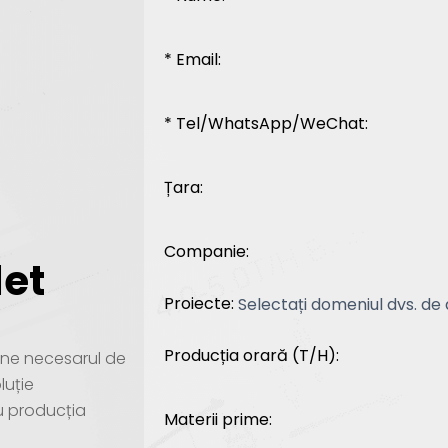
* Email:
* Tel/WhatsApp/WeChat:
Țara:
Companie:
let
Proiecte:
Producția orară (T/H):
i-ne necesarul de
luție
u producția
Materii prime: