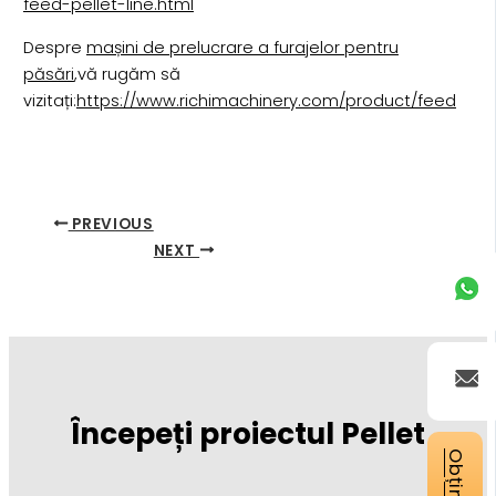
feed-pellet-line.html
Despre
mașini de prelucrare a furajelor pentru
păsări
,vă rugăm să
vizitați:
https://www.richimachinery.com/product/feed
PREVIOUS
NEXT
Începeți proiectul Pellet