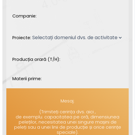
Companie:
Proiecte:
Producția orară (T/H):
Materii prime:
Mesaj:
(Trimiteți cerința dvs. aici ,
de exemplu: capacitatea pe oră, dimensiunea
peleților, necesitatea unei singure mașini de
peleți sau a unei linii de producție și orice cerințe
speciale).