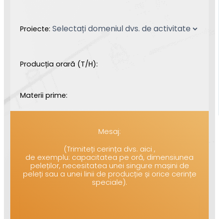
Proiecte:
Producția orară (T/H):
Materii prime:
Mesaj:
(Trimiteți cerința dvs. aici ,
de exemplu: capacitatea pe oră, dimensiunea
peleților, necesitatea unei singure mașini de
peleți sau a unei linii de producție și orice cerințe
speciale).