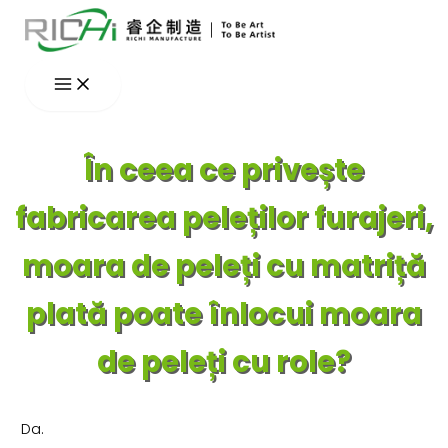
Skip
to
content
În ceea ce privește
fabricarea peleților furajeri,
moara de peleți cu matriță
plată poate înlocui moara
de peleți cu role?
Da.