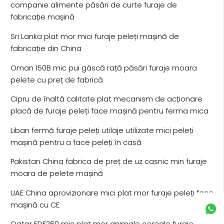
companie alimente păsări de curte furaje de
fabricație mașină
Sri Lanka plat mor mici furaje peleți mașină de
fabricație din China
Oman 150B mic pui gâscă rață păsări furaje moara
pelete cu preț de fabrică
Cipru de înaltă calitate plat mecanism de acționare
placă de furaje peleți face mașină pentru ferma mica
Liban fermă furaje peleți utilaje utilizate mici peleți
mașină pentru a face peleți în casă
Pakistan China fabrica de preț de uz casnic min furaje
moara de pelete mașină
UAE China aprovizionare mici plat mor furaje peleți face
mașină cu CE