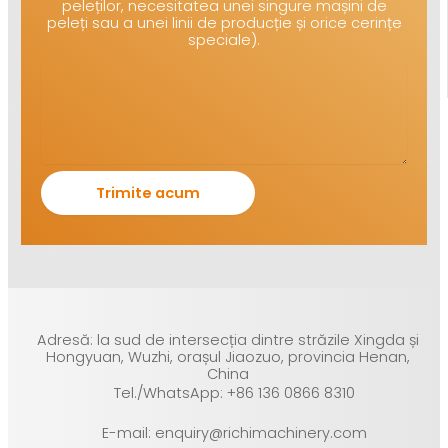
peleților, necesitatea unei singure mașini de
peleți sau a unei linii de producție și orice cerințe
speciale).
Adresă: la sud de intersecția dintre străzile Xingda și
Hongyuan, Wuzhi, orașul Jiaozuo, provincia Henan,
China
Tel./WhatsApp: +86 136 0866 8310
E-mail: enquiry@richimachinery.com