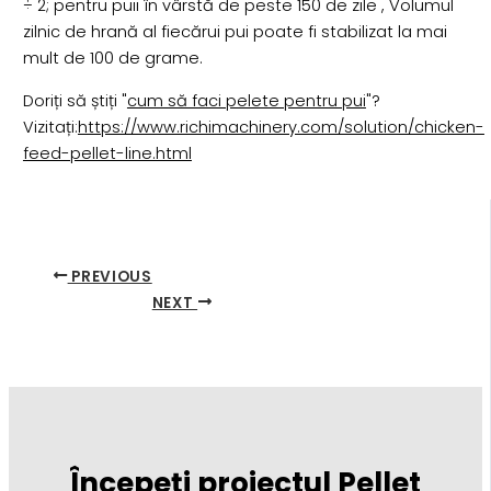
÷ 2; pentru puii în vârstă de peste 150 de zile , Volumul
zilnic de hrană al fiecărui pui poate fi stabilizat la mai
mult de 100 de grame.
Doriți să știți "
cum să faci pelete pentru pui
"?
Vizitați:
https://www.richimachinery.com/solution/chicken-
feed-pellet-line.html
PREVIOUS
NEXT
Începeți proiectul Pellet