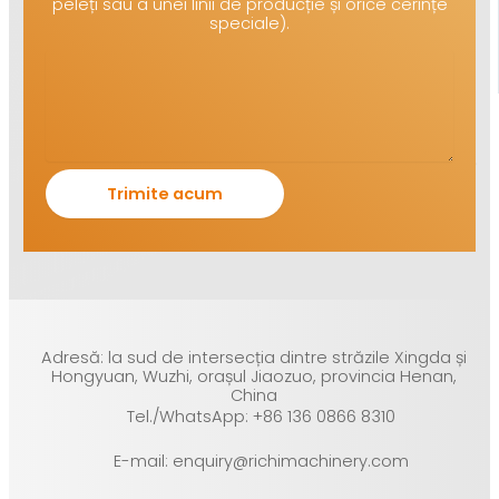
peleți sau a unei linii de producție și orice cerințe
speciale).
Adresă: la sud de intersecția dintre străzile Xingda și
Hongyuan, Wuzhi, orașul Jiaozuo, provincia Henan,
China
Tel./WhatsApp: +86 136 0866 8310
E-mail: enquiry@richimachinery.com