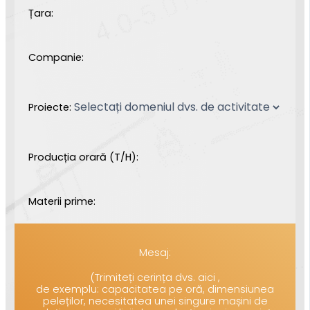
Țara:
Companie:
Proiecte:
Producția orară (T/H):
Materii prime:
Mesaj:
(Trimiteți cerința dvs. aici ,
de exemplu: capacitatea pe oră, dimensiunea
peleților, necesitatea unei singure mașini de