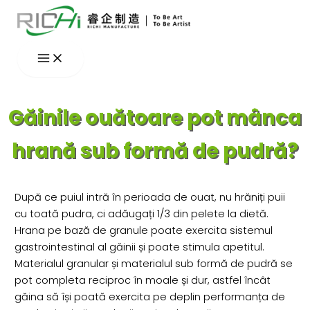
Skip
to
content
Găinile ouătoare pot mânca
hrană sub formă de pudră?
După ce puiul intră în perioada de ouat, nu hrăniți puii
cu toată pudra, ci adăugați 1/3 din pelete la dietă.
Hrana pe bază de granule poate exercita sistemul
gastrointestinal al găinii și poate stimula apetitul.
Materialul granular și materialul sub formă de pudră se
pot completa reciproc în moale și dur, astfel încât
găina să își poată exercita pe deplin performanța de