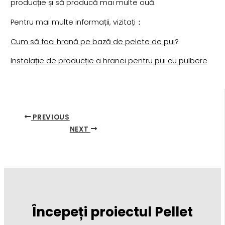
producție și să producă mai multe ouă.
Pentru mai multe informații, vizitați：
Cum să faci hrană pe bază de pelete de pui
?
Instalație de producție a hranei pentru pui cu pulbere
PREVIOUS
NEXT
Începeți proiectul Pellet