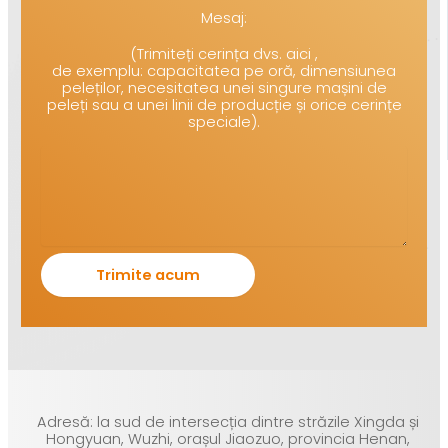
Mesaj:
(Trimiteți cerința dvs. aici ,
de exemplu: capacitatea pe oră, dimensiunea
peleților, necesitatea unei singure mașini de
peleți sau a unei linii de producție și orice cerințe
speciale).
Adresă: la sud de intersecția dintre străzile Xingda și
Hongyuan, Wuzhi, orașul Jiaozuo, provincia Henan,