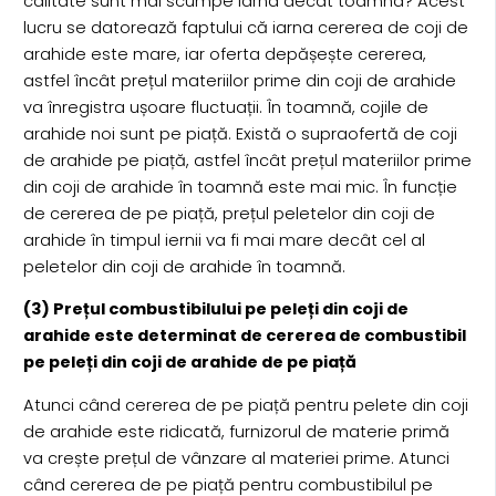
calitate sunt mai scumpe iarna decât toamna? Acest
lucru se datorează faptului că iarna cererea de coji de
arahide este mare, iar oferta depășește cererea,
astfel încât prețul materiilor prime din coji de arahide
va înregistra ușoare fluctuații. În toamnă, cojile de
arahide noi sunt pe piață. Există o supraofertă de coji
de arahide pe piață, astfel încât prețul materiilor prime
din coji de arahide în toamnă este mai mic. În funcție
de cererea de pe piață, prețul peletelor din coji de
arahide în timpul iernii va fi mai mare decât cel al
peletelor din coji de arahide în toamnă.
(3) Prețul combustibilului pe peleți din coji de
arahide este determinat de cererea de combustibil
pe peleți din coji de arahide de pe piață
Atunci când cererea de pe piață pentru pelete din coji
de arahide este ridicată, furnizorul de materie primă
va crește prețul de vânzare al materiei prime. Atunci
când cererea de pe piață pentru combustibilul pe