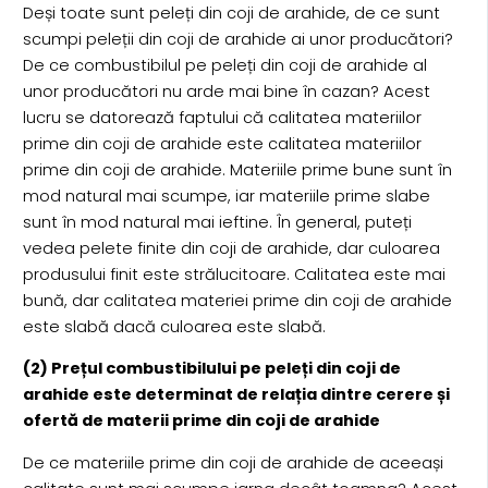
Deși toate sunt peleți din coji de arahide, de ce sunt
scumpi peleții din coji de arahide ai unor producători?
De ce combustibilul pe peleți din coji de arahide al
unor producători nu arde mai bine în cazan? Acest
lucru se datorează faptului că calitatea materiilor
prime din coji de arahide este calitatea materiilor
prime din coji de arahide. Materiile prime bune sunt în
mod natural mai scumpe, iar materiile prime slabe
sunt în mod natural mai ieftine. În general, puteți
vedea pelete finite din coji de arahide, dar culoarea
produsului finit este strălucitoare. Calitatea este mai
bună, dar calitatea materiei prime din coji de arahide
este slabă dacă culoarea este slabă.
(2) Prețul combustibilului pe peleți din coji de
arahide este determinat de relația dintre cerere și
ofertă de materii prime din coji de arahide
De ce materiile prime din coji de arahide de aceeași