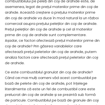
combustibilului pe peleți din coji de arahide este, de
asemenea, legat de prețul materiilor prime din coji de
arahide. Această creștere a prețului materiilor prime
din coji de arahide va duce în mod natural la un război
comercial asupra prețului peleților din coji de arahide.
Prețul peleților din coji de arahide și cel al materiilor
prime din coji de arahide sunt complementare.
Așadar, ce factori afectează prețul materiilor prime din
coji de arahide? Prin găsirea variabilelor care
afectează prețul peletelor din coji de arahide, putem
analiza factorii care afectează prețul peletelor din coji
de arahide.
Ce este combustibilul granulat din coji de arahide?
Când cei mai mulți oameni văd acest combustibil pe
bază de pelete din coji de arahide, pot înțelege
literalmente că este un fel de combustibil care este
prelucrat din coji de arahide și se prezintă sub formă
de particule. Combustibilul pe bază de granule din coji