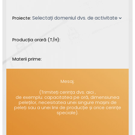
Proiecte:
Producția orară (T/H):
Materii prime:
Mesaj:
(Trimiteți cerința dvs. aici ,
de exemplu: capacitatea pe oră, dimensiunea
peleților, necesitatea unei singure mașini de
peleți sau a unei linii de producție și orice cerințe
speciale).