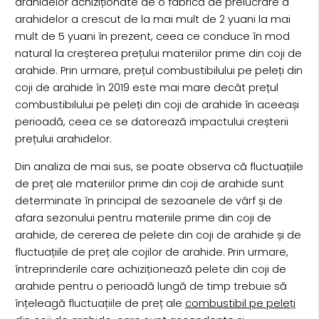
arahidelor achiziționate de o fabrică de prelucrare a
arahidelor a crescut de la mai mult de 2 yuani la mai
mult de 5 yuani în prezent, ceea ce conduce în mod
natural la creșterea prețului materiilor prime din coji de
arahide. Prin urmare, prețul combustibilului pe peleți din
coji de arahide în 2019 este mai mare decât prețul
combustibilului pe peleți din coji de arahide în aceeași
perioadă, ceea ce se datorează impactului creșterii
prețului arahidelor.
Din analiza de mai sus, se poate observa că fluctuațiile
de preț ale materiilor prime din coji de arahide sunt
determinate în principal de sezoanele de vârf și de
afara sezonului pentru materiile prime din coji de
arahide, de cererea de pelete din coji de arahide și de
fluctuațiile de preț ale cojilor de arahide. Prin urmare,
întreprinderile care achiziționează pelete din coji de
arahide pentru o perioadă lungă de timp trebuie să
înțeleagă fluctuațiile de preț ale
combustibil pe peleți