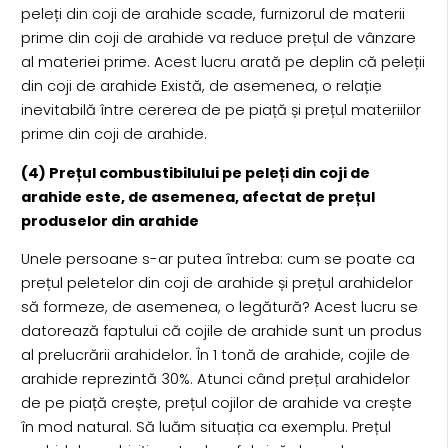
peleți din coji de arahide scade, furnizorul de materii
prime din coji de arahide va reduce prețul de vânzare
al materiei prime. Acest lucru arată pe deplin că peleții
din coji de arahide Există, de asemenea, o relație
inevitabilă între cererea de pe piață și prețul materiilor
prime din coji de arahide.
(4) Prețul combustibilului pe peleți din coji de
arahide este, de asemenea, afectat de prețul
produselor din arahide
Unele persoane s-ar putea întreba: cum se poate ca
prețul peletelor din coji de arahide și prețul arahidelor
să formeze, de asemenea, o legătură? Acest lucru se
datorează faptului că cojile de arahide sunt un produs
al prelucrării arahidelor. În 1 tonă de arahide, cojile de
arahide reprezintă 30%. Atunci când prețul arahidelor
de pe piață crește, prețul cojilor de arahide va crește
în mod natural. Să luăm situația ca exemplu. Prețul