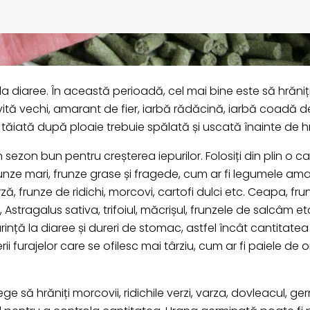
 la diaree. În această perioadă, cel mai bine este să hrăniț
ită vechi, amarant de fier, iarbă rădăcină, iarbă coadă de
ă tăiată după ploaie trebuie spălată și uscată înainte de h
ezon bun pentru creșterea iepurilor. Folosiți din plin o ca
 frunze mari, frunze grase și fragede, cum ar fi legumele
 frunze de ridichi, morcovi, cartofi dulci etc. Ceapa, fr
 Astragalus sativa, trifoiul, măcrișul, frunzele de salcâm e
ință la diaree și dureri de stomac, astfel încât cantitatea
i furajelor care se ofilesc mai târziu, cum ar fi paiele de o
ge să hrăniți morcovii, ridichile verzi, varza, dovleacul, ge