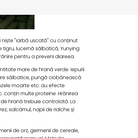
i niște "iarbă uscată" cu conținut
 tigru, lucernă sălbatică, Yunying
rănire pentru a preveni diareea.
ntitate mare de hrană verde. Iepurii
 amare sălbatice, pungă ciobănească
unzele moarte etc. au efecte
tc. conțin multe proteine. Hrănirea
 de hrană trebuie controlată. La
rez, salcâmul, napii de ridiche și
rmenii de orz, germenii de cereale,