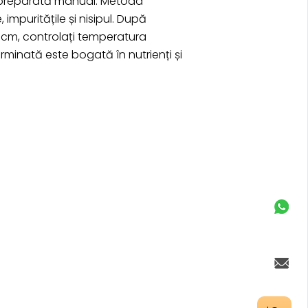
 fi preparată manual. Metoda
impuritățile și nisipul. După
5cm, controlați temperatura
rminată este bogată în nutrienți și