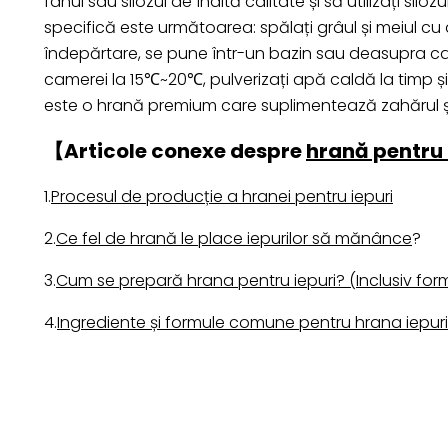
fânul sau silozul de înaltă calitate și să utilizați 
specifică este următoarea: spălați grâul și meiul cu 
îndepărtare, se pune într-un bazin sau deasupra cap
camerei la 15℃~20℃, pulverizați apă caldă la timp și
este o hrană premium care suplimentează zahărul și
【Articole conexe despre
hrană pentru 
1.
Procesul de producție a hranei pentru iepuri
2.
Ce fel de hrană le place iepurilor să mănânce
?
3.
Cum se prepară hrana pentru iepuri? (Inclusiv for
4.
Ingrediente și formule comune pentru hrana iepuri