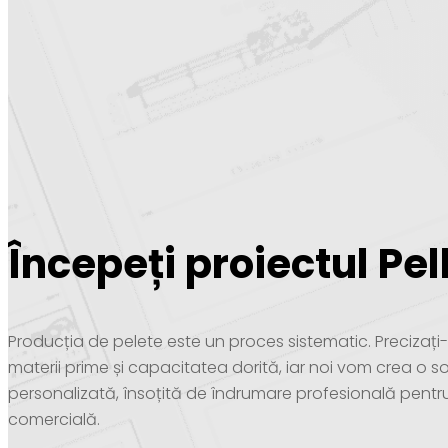
Începeți proiectul Pel
Producția de pelete este un proces sistematic. Precizaț
materii prime și capacitatea dorită, iar noi vom crea o so
personalizată, însoțită de îndrumare profesională pentr
comercială.