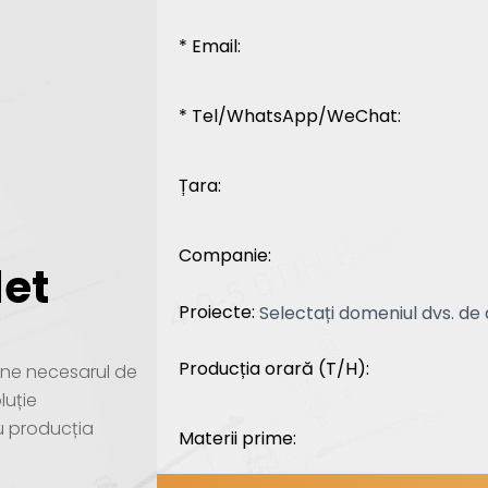
* Email:
* Tel/WhatsApp/WeChat:
Țara:
Companie:
let
Proiecte:
Producția orară (T/H):
i-ne necesarul de
luție
u producția
Materii prime: