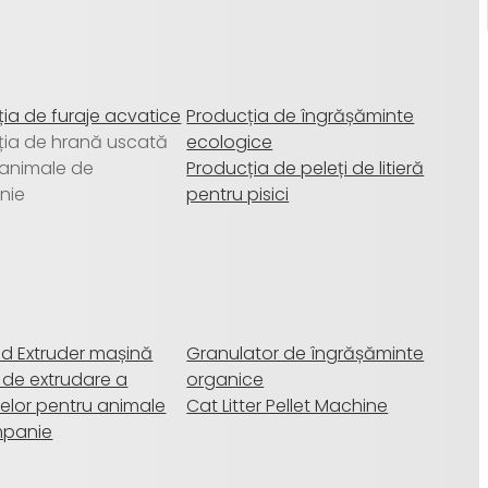
ia de furaje acvatice
Producția de îngrășăminte
ția de hrană uscată
ecologice
 animale de
Producția de peleți de litieră
nie
pentru pisici
ed Extruder mașină
Granulator de îngrășăminte
 de extrudare a
organice
elor pentru animale
Cat Litter Pellet Machine
mpanie