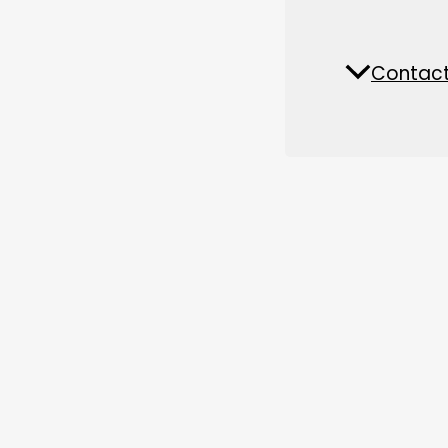
Piese de schimb și accesorii
Fabrică de hrană pentru
Contact
Nout
animale