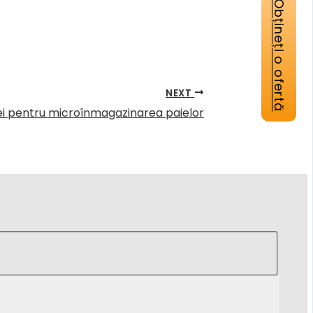
Obțineți o ofertă
NEXT
ei pentru microînmagazinarea paielor