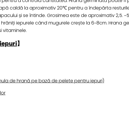
silozul pentru a controla cantitatea. Hrana germinată poate
apă caldă la aproximativ 20℃ pentru a îndepărta resturile, 
acului și se întinde. Grosimea este de aproximativ 2,5. ~
 hrăniți iepurele când mugurele crește la 6~8cm. Hrana ge
 vitaminele.
iepuri
】
mula de hrană pe bază de pelete pentru iepuri)
lor