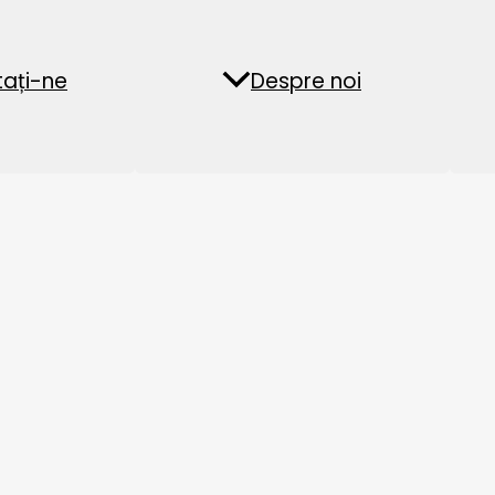
Fabrica de peleți din
Instalație de pel
ați-ne
ăți
Întrebări frecvente
Despre noi
biomasă
furaje acvatice