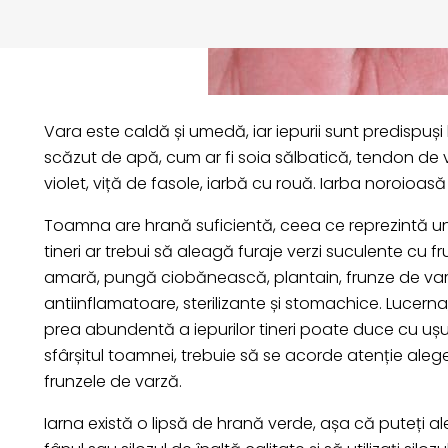
Vara este caldă și umedă, iar iepurii sunt predispuși
scăzut de apă, cum ar fi soia sălbatică, tendon de v
violet, viță de fasole, iarbă cu rouă. Iarba noroioas
Toamna are hrană suficientă, ceea ce reprezintă un s
tineri ar trebui să aleagă furaje verzi suculente cu
amară, pungă ciobănească, plantain, frunze de varză,
antiinflamatoare, sterilizante și stomachice. Lucerna,
prea abundentă a iepurilor tineri poate duce cu ușur
sfârșitul toamnei, trebuie să se acorde atenție alegeri
frunzele de varză.
Iarna există o lipsă de hrană verde, așa că puteți ale