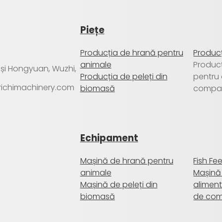
Piețe
Producția de hrană pentru
Producț
animale
Produc
a și Hongyuan, Wuzhi,
Producția de peleți din
pentru
@richimachinery.com
biomasă
compa
Echipament
Mașină de hrană pentru
Fish Fe
animale
Mașină
Mașină de peleți din
aliment
biomasă
de co